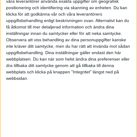
våra leverantörer använda exakta uppgifter om geografisk
positionering och identifiering via skanning av enheten. Du kan
klicka för att godkänna vår och våra leverantörers
uppgiftsbehandling enligt beskrivningen ovan. Alternativt kan du
/Jonatan
få åtkomst till mer detaljerad information och ändra dina
inställningar innan du samtycker eller för att neka samtycke.
Observera att viss behandling av dina personuppgifter kanske
inte kräver ditt samtycke, men du har rätt att invända mot sådan
Robin
(Robin Wikström)
3
11 Januari 2019 17:04
uppgiftsbehandling. Dina inställningar gäller endast den här
webbplatsen. Du kan när som helst ändra dina preferenser eller
dra tillbaka ditt samtycke genom att gå tillbaka till denna
Hej!
webbplats och klicka på knappen "Integritet" längst ned på
webbsidan.
Om du ska spara i aktiefonder så är det ISK som är garanterat bäst.
Läs gärna denna artikeln om just skillnaden mellan ISK och depå!
https://rikatillsammans.se/behalla-befintlig-depa-med-30-skatt-eller-
byta-till-isk/
Liknande ämnen du kan gilla