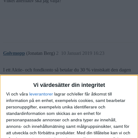
Vilket alternativ ska jag välja?
Golvmopp
(Jonatan Berg)
2
10 Januari 2019 16:23
I ett Aktie- och fondkonto så betalar du 30 % vinstskatt den dagen
du säljer dina fonder.
Vi värdesätter din integritet
Vi och våra
leverantorer
lagrar och/eller får åtkomst till
I ett ISK så schablonbeskattas kontot varje år med statslåneräntat +
information på en enhet, exempelvis cookies, samt bearbetar
1% (eller minst 1,25%). Detta sköts automatiskt i deklarationen.
personuppgifter, exempelvis unika identifierare och
standardinformation som skickas av en enhet för
personanpassade annonser och andra typer av innehåll,
annons- och innehållsmätning samt målgruppsinsikter, samt för
En tumregel är att om du förväntar dig mer än 3% i avkastning per
att utveckla och förbättra produkter.
Med din tillåtelse kan vi och
år så ska värdepapprena ligga i ett ISK.