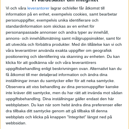
Liknande ämnen du kan gilla
Vi och våra
leverantorer
lagrar och/eller får åtkomst till
information på en enhet, exempelvis cookies, samt bearbetar
Ämne
Svar
Visningar
Aktivitet
personuppgifter, exempelvis unika identifierare och
standardinformation som skickas av en enhet för
Kan man lita på LYSAs
personanpassade annonser och andra typer av innehåll,
uppgifter?
annons- och innehållsmätning samt målgruppsinsikter, samt för
8
1398
22 Juni 2021
att utveckla och förbättra produkter.
Med din tillåtelse kan vi och
Fonder, fondrobotar och indexfonder
våra leverantörer använda exakta uppgifter om geografisk
positionering och identifiering via skanning av enheten. Du kan
LYSA: logga gärna in på ditt
klicka för att godkänna vår och våra leverantörers
7 Augusti
konto
12
9212
uppgiftsbehandling enligt beskrivningen ovan. Alternativt kan du
2023
få åtkomst till mer detaljerad information och ändra dina
Fonder, fondrobotar och indexfonder
inställningar innan du samtycker eller för att neka samtycke.
Observera att viss behandling av dina personuppgifter kanske
Ett par märkliga saker i Lysas
19
inte kräver ditt samtycke, men du har rätt att invända mot sådan
villkor
18
7597
September
uppgiftsbehandling. Dina inställningar gäller endast den här
2024
webbplatsen. Du kan när som helst ändra dina preferenser eller
Fonder, fondrobotar och indexfonder
dra tillbaka ditt samtycke genom att gå tillbaka till denna
webbplats och klicka på knappen "Integritet" längst ned på
Hur många investerar i Lysa?
14 Januari
webbsidan.
133
6896
2025
Spara och investera
fondroboten-lysa