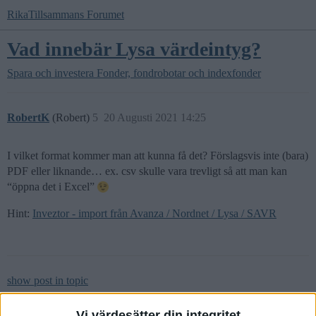
RikaTillsammans Forumet
Vad innebär Lysa värdeintyg?
Spara och investera
Fonder, fondrobotar och indexfonder
RobertK
(Robert)
5
20 Augusti 2021 14:25
I vilket format kommer man att kunna få det? Förslagsvis inte (bara)
PDF eller liknande… ex. csv skulle vara trevligt så att man kan
“öppna det i Excel”
Hint:
Inveztor - import från Avanza / Nordnet / Lysa / SAVR
show post in topic
Vi värdesätter din integritet