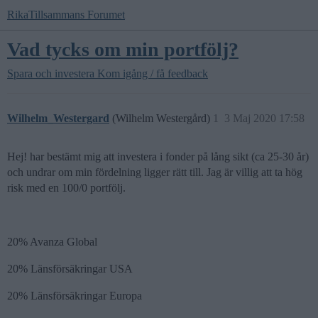
RikaTillsammans Forumet
Vad tycks om min portfölj?
Spara och investera
Kom igång / få feedback
Wilhelm_Westergard
(Wilhelm Westergård)
1
3 Maj 2020 17:58
Hej! har bestämt mig att investera i fonder på lång sikt (ca 25-30 år)
och undrar om min fördelning ligger rätt till. Jag är villig att ta hög
risk med en 100/0 portfölj.
20% Avanza Global
20% Länsförsäkringar USA
20% Länsförsäkringar Europa