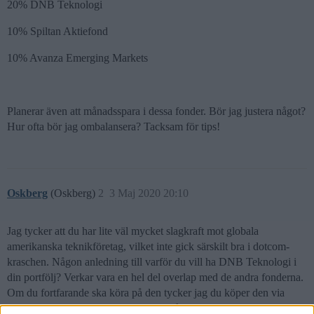
20% DNB Teknologi
10% Spiltan Aktiefond
10% Avanza Emerging Markets
Planerar även att månadsspara i dessa fonder. Bör jag justera något?
Hur ofta bör jag ombalansera? Tacksam för tips!
Oskberg
(Oskberg)
2
3 Maj 2020 20:10
Jag tycker att du har lite väl mycket slagkraft mot globala
amerikanska teknikföretag, vilket inte gick särskilt bra i dotcom-
kraschen. Någon anledning till varför du vill ha DNB Teknologi i
din portfölj? Verkar vara en hel del overlap med de andra fonderna.
Om du fortfarande ska köra på den tycker jag du köper den via
SAVR istället. Det drar ner avgiften från 1.74% till runt 1%.