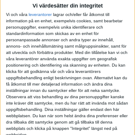
Vi värdesätter din integritet
Hur kommer det sig att du har både global/USA/EU i separata
Vi och våra
leverantorer
lagrar och/eller får åtkomst till
fonder och inte bara en enda globalfond? Det blir nog lite jobbigare
information på en enhet, exempelvis cookies, samt bearbetar
att ombalansera då om global/usa/EU kan gå olika bra och det kan
personuppgifter, exempelvis unika identifierare och
kräva oftare ombalansering.
standardinformation som skickas av en enhet för
personanpassade annonser och andra typer av innehåll,
Jag hade personligen allokerat mer till svenska småbolag genom
annons- och innehållsmätning samt målgruppsinsikter, samt för
fonderna “AMF Aktiefond Småbolag”, “PLUS Småbolag Sverige
att utveckla och förbättra produkter.
Med din tillåtelse kan vi och
Index”, eller “SEB Sverigefond Småbolag C/R”. Detta eftersom
våra leverantörer använda exakta uppgifter om geografisk
småbolag forskningsmässigt sett ger en högre avkastning över tid.
positionering och identifiering via skanning av enheten. Du kan
Annars tycker jag du har diversifierat bra.
klicka för att godkänna vår och våra leverantörers
uppgiftsbehandling enligt beskrivningen ovan. Alternativt kan du
få åtkomst till mer detaljerad information och ändra dina
inställningar innan du samtycker eller för att neka samtycke.
Observera att viss behandling av dina personuppgifter kanske
Tale
(Tale)
3
3 Maj 2020 21:25
inte kräver ditt samtycke, men du har rätt att invända mot sådan
uppgiftsbehandling. Dina inställningar gäller endast den här
webbplatsen. Du kan när som helst ändra dina preferenser eller
Inget fel att krydda portföljen med lite teknik för att höja
dra tillbaka ditt samtycke genom att gå tillbaka till denna
avkastningen i portföljen. Den positiva trenden kommer nog att
webbplats och klicka på knappen "Integritet" längst ned på
hålla sig många år till. Inga garantier dock men sannolikheten är
webbsidan.