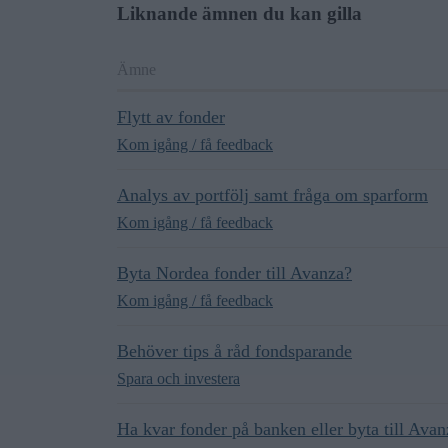
Liknande ämnen du kan gilla
Ämne
Flytt av fonder
Kom igång / få feedback
Analys av portfölj samt fråga om sparform
Kom igång / få feedback
Byta Nordea fonder till Avanza?
Kom igång / få feedback
Behöver tips å råd fondsparande
Spara och investera
Ha kvar fonder på banken eller byta till Avan