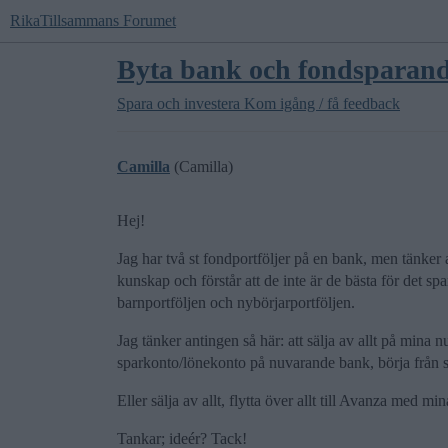
RikaTillsammans Forumet
Byta bank och fondsparan
Spara och investera
Kom igång / få feedback
Camilla
(Camilla)
Hej!
Jag har två st fondportföljer på en bank, men tänker
kunskap och förstår att de inte är de bästa för det spa
barnportföljen och nybörjarportföljen.
Jag tänker antingen så här: att sälja av allt på mina 
sparkonto/lönekonto på nuvarande bank, börja från 
Eller sälja av allt, flytta över allt till Avanza med min
Tankar; ideér? Tack!