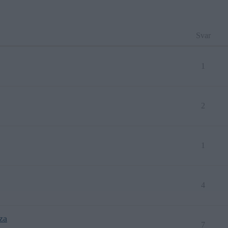
Svar
1
2
1
4
za
7