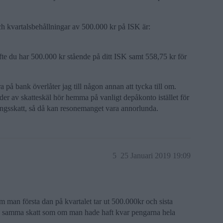
ch kvartalsbehållningar av 500.000 kr på ISK är:
fte du har 500.000 kr stående på ditt ISK samt 558,75 kr för
på bank överlåter jag till någon annan att tycka till om.
nder av skatteskäl hör hemma på vanligt depåkonto istället för
ningsskatt, så då kan resonemanget vara annorlunda.
5
25 Januari 2019 19:09
m man första dan på kvartalet tar ut 500.000kr och sista
man samma skatt som om man hade haft kvar pengarna hela