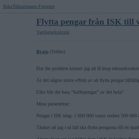
RikaTillsammans Forumet
Flytta pengar från ISK till
Vardagsekonomi
Brato
(Tobbe)
Har lite problem känner jag att få ihop räkneekvation
Är det någon större effekt av att flytta pengar tillfäl
Eller blir det bara “kaffepengar” av det hela?
Mina parametrar:
Pengar i ISK idag: 1 000 000 varav endast 500 000 ä
Tänker att jag i så fall ska flytta pengarna till ett 