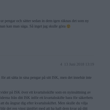
du ur pengar och sätter sedan in dem igen räknas det som ny
mman kan man säga. Så inget jag skulle göra
4
13 Juni 2018 13:19
 för att sätta in sina pengar på sitt ISK, men det innebär inte
ikvider på ISK över ett kvartalsskifte som en nyinsättning av
derna från ditt ISK inför ett kvartalsskifte bara för säkerhets
l att du ångrar dig efter kvartalsskiftet. Men skulle du vilja
lir det ren vinst jämfört med att ha haft dem kvar på ditt