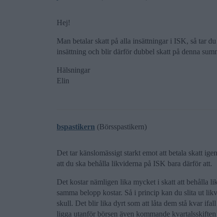
Hej!
Man betalar skatt på alla insättningar i ISK, så tar 
insättning och blir därför dubbel skatt på denna su
Hälsningar
Elin
bspastikern
(Börsspastikern)
Det tar känslomässigt starkt emot att betala skatt igen
att du ska behålla likviderna på ISK bara därför att.
Det kostar nämligen lika mycket i skatt att behålla l
samma belopp kostar. Så i princip kan du slita ut likvi
skull. Det blir lika dyrt som att låta dem stå kvar ifal
ligga utanför börsen även kommande kvartalsskiften b