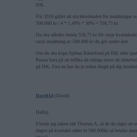
ISK.
För 2018 gäller att
styckkostnaden
för insättningar o
500.000 kr / 4 * 1,49% * 30% = 558,75 kr
Du ska således betala 558,75 kr för
varje
kvartalsski
varje
insättning av 500.000 kr du gör under året.
Om du ska köpa Spiltan Räntefond på ISK eller spara 
Passar bara på att inflika att många anser att räntefo
på ISK. Fast nu har du ju redan dragit på dig insätt
David14
(David)
Halloj,
Förstår jag saken rätt Thomas A, så de du säger att o
dagen på kvartalet sätter in 500.000kr så betalar 