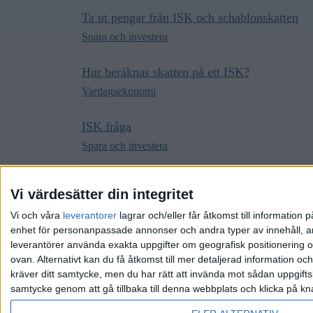
Ta ut pengar från ISK och schablonskatten
Spara och investera
Hur beräknas skatten på ett ISK?
Vardagsekonomi
ISK fråga
Spara och investera
Hur ska jag gjöra för för att betala så lite sk
Vi värdesätter din integritet
Spara och investera
Vi och våra
leverantorer
lagrar och/eller får åtkomst till informatio
enhet för personanpassade annonser och andra typer av innehåll, ann
leverantörer använda exakta uppgifter om geografisk positionering oc
ovan. Alternativt kan du få åtkomst till mer detaljerad information oc
kräver ditt samtycke, men du har rätt att invända mot sådan uppgifts
samtycke genom att gå tillbaka till denna webbplats och klicka på kn
Hem
Kategorier
Riktlinjer
Villkor
Integrit