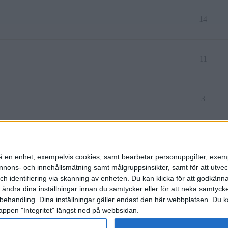
14
11
3
att som möjligt
8
n på en enhet, exempelvis cookies, samt bearbetar personuppgifter, exem
ons- och innehållsmätning samt målgruppsinsikter, samt för att utveck
h identifiering via skanning av enheten. Du kan klicka för att godkänn
h ändra dina inställningar innan du samtycker eller för att neka samtyck
behandling. Dina inställningar gäller endast den här webbplatsen. Du kan
appen "Integritet" längst ned på webbsidan.
etspolicy