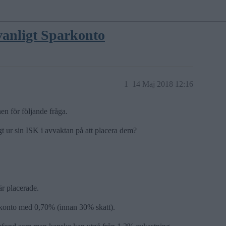
 vanligt Sparkonto
1
14 Maj 2018 12:16
en för följande fråga.
ligt ur sin ISK i avvaktan på att placera dem?
r placerade.
sparkonto med 0,70% (innan 30% skatt).