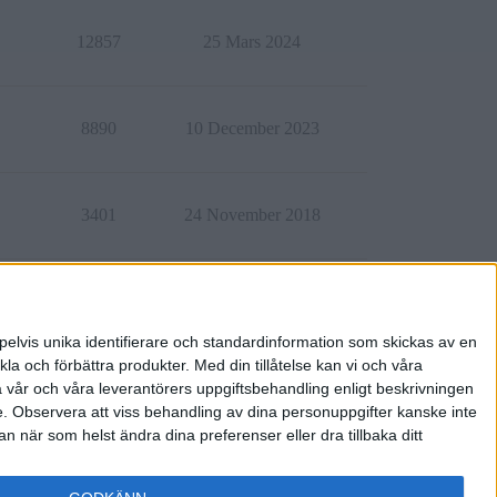
12857
25 Mars 2024
8890
10 December 2023
3401
24 November 2018
4738
30 December 2021
pelvis unika identifierare och standardinformation som skickas av en
la och förbättra produkter.
Med din tillåtelse kan vi och våra
a vår och våra leverantörers uppgiftsbehandling enligt beskrivningen
e.
Observera att viss behandling av dina personuppgifter kanske inte
 när som helst ändra dina preferenser eller dra tillbaka ditt