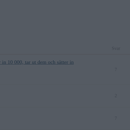
Svar
 in 10 000, tar ut dem och sätter in
7
2
7