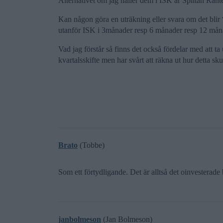
Alternativet om jag håller dem i ISK är Spiltan Rä
Kan någon göra en uträkning eller svara om det blir 
utanför ISK i 3månader resp 6 månader resp 12 mån
Vad jag förstår så finns det också fördelar med att ta u
kvartalsskifte men har svårt att räkna ut hur detta skul
Brato
(Tobbe)
Som ett förtydligande. Det är alltså det oinvesterade
janbolmeson
(Jan Bolmeson)