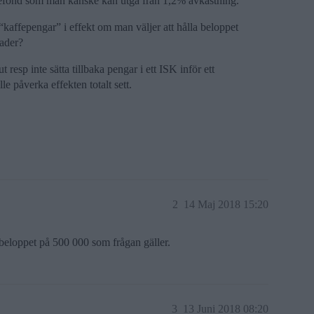
ntefond som man kanske kan utgå från 1,2% avkastning.
“kaffepengar” i effekt om man väljer att hålla beloppet
ader?
t resp inte sätta tillbaka pengar i ett ISK inför ett
le påverka effekten totalt sett.
2
14 Maj 2018 15:20
 beloppet på 500 000 som frågan gäller.
3
13 Juni 2018 08:20