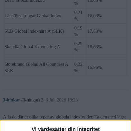
DNB Global Indeks S
16,65%
%
0.21
Länsförsäkringar Global Index
16,03%
%
0.19
SEB Global Indexnära A (SEK)
17,83%
%
0.29
Skandia Global Exponering A
18,63%
%
Storebrand Global All Countries A
0.32
16,86%
SEK
%
3-hinkar
(3-hinkar)
2
6 Juli 2026 18:23
Alla de där är olika typer av globala indexfonder. Ta den med lägst
avgift.
Vi värdesätter din integritet