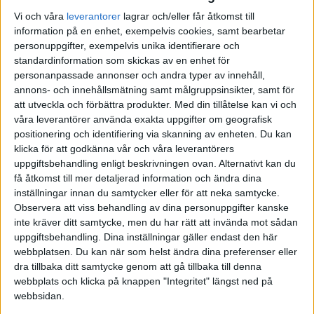
1 gillning
Vi och våra
leverantorer
lagrar och/eller får åtkomst till
information på en enhet, exempelvis cookies, samt bearbetar
personuppgifter, exempelvis unika identifierare och
standardinformation som skickas av en enhet för
EkonomGubben
(Sektmedlem)
3
6 Juli 2026 18:43
personanpassade annonser och andra typer av innehåll,
annons- och innehållsmätning samt målgruppsinsikter, samt för
Ledsen om det här svaret låter lite hårt, inget menat mot dig.
att utveckla och förbättra produkter.
Med din tillåtelse kan vi och
våra leverantörer använda exakta uppgifter om geografisk
Antal personer här inne som vet svaret på frågan: 0
positionering och identifiering via skanning av enheten. Du kan
Antal personer i världen som vet svaret på frågan: 0
klicka för att godkänna vår och våra leverantörers
uppgiftsbehandling enligt beskrivningen ovan. Alternativt kan du
1 gillning
få åtkomst till mer detaljerad information och ändra dina
inställningar innan du samtycker eller för att neka samtycke.
Observera att viss behandling av dina personuppgifter kanske
inte kräver ditt samtycke, men du har rätt att invända mot sådan
damob
(Andreas)
4
6 Juli 2026 19:14
uppgiftsbehandling. Dina inställningar gäller endast den här
webbplatsen. Du kan när som helst ändra dina preferenser eller
dra tillbaka ditt samtycke genom att gå tillbaka till denna
Separera EM för att få ner den totala avgiften.
webbplats och klicka på knappen "Integritet" längst ned på
1 gillning
webbsidan.