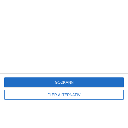
Passiv
8
6 Juli 2026 19:46
Storebrands har tillväxtmarknad till skillnad från de andra så
exponeringen är något annorlunda.
Liknande ämnen du kan gilla
Ämne
Svar
Aktivitet
GODKÄNN
Globalfonder varför skiljer det
FLER ALTERNATIV
lite?
7
6 Juli 2026
Spara och investera
Hur många bolag?
11 Februari
14
2025
Spara och investera