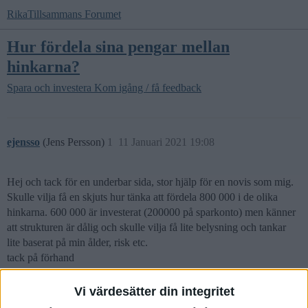
RikaTillsammans Forumet
Hur fördela sina pengar mellan
hinkarna?
Spara och investera
Kom igång / få feedback
ejensso
(Jens Persson)
1
11 Januari 2021 19:08
Hej och tack för en underbar sida, stor hjälp för en novis som mig.
Skulle vilja få en skjuts hur tänka att fördela 800 000 i de olika
hinkarna. 600 000 är investerat (200000 på sparkonto) men känner
att strukturen är dålig och skulle vilja få lite belysning och tankar
lite baserat på min ålder, risk etc.
tack på förhand
Mvh //Jensa
Vi värdesätter din integritet