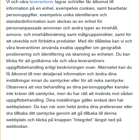
Vi och våra
leverantorer
lagrar och/eller får åtkomst till
Liknande ämnen du kan gilla
information på en enhet, exempelvis cookies, samt bearbetar
personuppgifter, exempelvis unika identifierare och
Ämne
Svar
Aktivitet
standardinformation som skickas av en enhet för
personanpassade annonser och andra typer av innehåll,
Ungdom som vill spara och
annons- och innehållsmätning samt målgruppsinsikter, samt för
31 December
investera
2
att utveckla och förbättra produkter.
Med din tillåtelse kan vi och
2019
Kom igång / få feedback
våra leverantörer använda exakta uppgifter om geografisk
positionering och identifiering via skanning av enheten. Du kan
klicka för att godkänna vår och våra leverantörers
Nybörjare vill investera 800 000
27 Februari
3
uppgiftsbehandling enligt beskrivningen ovan. Alternativt kan du
2019
Kom igång / få feedback
få åtkomst till mer detaljerad information och ändra dina
inställningar innan du samtycker eller för att neka samtycke.
Fyra hinkar och placering
Observera att viss behandling av dina personuppgifter kanske
3
8 Maj 2019
Kom igång / få feedback
inte kräver ditt samtycke, men du har rätt att invända mot sådan
uppgiftsbehandling. Dina inställningar gäller endast den här
webbplatsen. Du kan när som helst ändra dina preferenser eller
Har jag spridit ut mitt sparande
31 Augusti
dra tillbaka ditt samtycke genom att gå tillbaka till denna
för mycket?
1
2020
webbplats och klicka på knappen "Integritet" längst ned på
Kom igång / få feedback
webbsidan.
Frågor kring de fyra hinkarna-