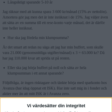
Långsiktigt sparande 5-10 år
Jag räknar med att kunna spara 3 600 kr/månad (15% av nettolön).
Amortera gör jag men det är inte inräknat i de 15%. Jag väljer även
att sätta av en summa till ett rese-konto varje månad, det är därför
inte heller inräknat.
Hur ska jag fördela min klumpsumma?
Är det smart att redan nu säga att jag har min buffert, som skulle
vara 21.000 (genomsnittliga utgifter/månad) x 3 = 63.000 kr? Då
har jag 110.000 kvar att sprida ut på resten.
Eller ska jag börja buffert på noll och sätta av hela
klumpsumman i ett annat sparande?
Följdfråga, är ingen risktagare och tänkte börja med sparkonto hos
Avanza (har idag öppnat ett ISK). Har inte satt mig in i fonder och
aktier mer än att mitt ISK är i Avanza zero.
"Räcker det" att spara i låsta sparkonton?
Vi värdesätter din integritet