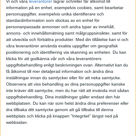
Kort tid (upp till ett år) eller längre tid (för att få bättre ränta)?
Vi och våra
leverantorer
lagrar och/eller får åtkomst till
information på en enhet, exempelvis cookies, samt bearbetar
personuppgifter, exempelvis unika identifierare och
standardinformation som skickas av en enhet för
Nils4
(Nils)
2
3 April 2017 20:52
personanpassade annonser och andra typer av innehåll,
annons- och innehållsmätning samt målgruppsinsikter, samt för
att utveckla och förbättra produkter.
Med din tillåtelse kan vi och
Hej Rebecca,
våra leverantörer använda exakta uppgifter om geografisk
positionering och identifiering via skanning av enheten. Du kan
Jag skulle inte sätta bufferten till noll utan snarare ditt första
klicka för att godkänna vår och våra leverantörers
alternativ och sprida ut dina 110 000 kr på resten. Att ha ditt
uppgiftsbehandling enligt beskrivningen ovan. Alternativt kan du
långsiktiga sparande på ett vanligt sparkonto är inte så bra i
få åtkomst till mer detaljerad information och ändra dina
avkastningssyfte. Om du inte är så risktagande så tycker jag att
inställningar innan du samtycker eller för att neka samtycke.
nybörjarportföljen kan vara en bra idé för dig att titta på (tycker du
Observera att viss behandling av dina personuppgifter kanske
att det är för mycket aktier kan du öka ränte-/obligationsdelen till ex
inte kräver ditt samtycke, men du har rätt att invända mot sådan
50/50, viktigast är ändå att du känner att du kan sova lugnt om
uppgiftsbehandling. Dina inställningar gäller endast den här
natten).
webbplatsen. Du kan när som helst ändra dina preferenser eller
dra tillbaka ditt samtycke genom att gå tillbaka till denna
Hur du ska fördela potten beror lite på hur du ska använda
webbplats och klicka på knappen "Integritet" längst ned på
pengarna. Men ex. så delar du bara månadspotten a 3600 kr/mån på
webbsidan.
3, dvs 1200 i vardera.
För att ge dig lite ett exempel så ser min sparuppdelning ut så här: