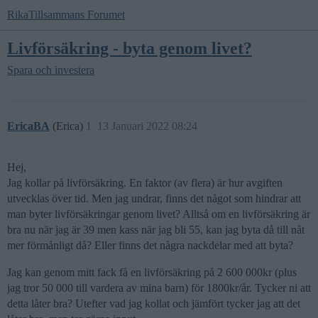
RikaTillsammans Forumet
Livförsäkring - byta genom livet?
Spara och investera
EricaBA
(Erica)
1
13 Januari 2022 08:24
Hej,
Jag kollar på livförsäkring. En faktor (av flera) är hur avgiften
utvecklas över tid. Men jag undrar, finns det något som hindrar att
man byter livförsäkringar genom livet? Alltså om en livförsäkring är
bra nu när jag är 39 men kass när jag bli 55, kan jag byta då till nåt
mer förmånligt då? Eller finns det några nackdelar med att byta?
Jag kan genom mitt fack få en livförsäkring på 2 600 000kr (plus
jag tror 50 000 till vardera av mina barn) för 1800kr/år. Tycker ni att
detta låter bra? Utefter vad jag kollat och jämfört tycker jag att det