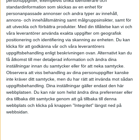
personuppgifter, exempelvis unika identifierare och
Utöver de traditionella livförsäkringarna så finns även Änke och
standardinformation som skickas av en enhet för
pupillkassan, som du kan googla på.
personanpassade annonser och andra typer av innehåll,
annons- och innehållsmätning samt målgruppsinsikter, samt för
Vi har försäkringar som täcker huslånet och lite därtill. Jag har
att utveckla och förbättra produkter.
Med din tillåtelse kan vi och
väldigt svårt att teckna nya som kräver en hälsodeklaration (vilket
våra leverantörer använda exakta uppgifter om geografisk
de flesta gör för högre belopp) på grund av diagnoser som rör
positionering och identifiering via skanning av enheten. Du kan
hjärtat och övervikt så jag få hålla till goda med det jag har.
klicka för att godkänna vår och våra leverantörers
uppgiftsbehandling enligt beskrivningen ovan. Alternativt kan du
få åtkomst till mer detaljerad information och ändra dina
inställningar innan du samtycker eller för att neka samtycke.
EricaBA
(Erica)
4
13 Januari 2022 10:14
Observera att viss behandling av dina personuppgifter kanske
inte kräver ditt samtycke, men du har rätt att invända mot sådan
uppgiftsbehandling. Dina inställningar gäller endast den här
Hej,
webbplatsen. Du kan när som helst ändra dina preferenser eller
Ah bra input. Har inte tänkt på den aspekten. Tack! Det är också
dra tillbaka ditt samtycke genom att gå tillbaka till denna
värt att fundera på när det gäller att teckna via sitt fackförbund
webbplats och klicka på knappen "Integritet" längst ned på
eftersom man ju kan komma att byta fack genom livet.
webbsidan.
Stort tack för ditt svar!