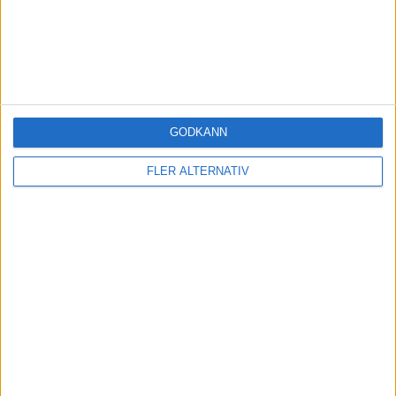
Liknande ämnen du kan gilla
Ämne
Svar
Aktivitet
Liv- och vårdförsäkring
1 Februari
14
2022
Vardagsekonomi
GODKÄNN
Livförsäkring, tips på en
FLER ALTERNATIV
10 Oktober
prisvärd?
4
2025
Vardagsekonomi
Få ner årskostnader för
28
försäkringar
29
September
2025
Vardagsekonomi
Livförsäkringar
21 December
8
2025
Vardagsekonomi