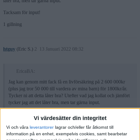
låter bra, men tar gärna input.
Tacksam för input!
1 gillning
htguy
(Eric S.)
2
13 Januari 2022 08:32
EricaBA:
Jag kan genom mitt fack få en livförsäkring på 2 600 000kr
(plus jag tror 50 000 till vardera av mina barn) för 1800kr/år.
Tycker ni att detta låter bra? Utefter vad jag kollat och jämfört
tycker jag att det låter bra, men tar gärna input.
Vi värdesätter din integritet
Det låter bra tycker jag. Ju äldre man blir, desto mer har man ofta
varit med om, saker som kan försvåra möjligheterna till att teckna
Vi och våra
leverantorer
lagrar och/eller får åtkomst till
en livförsäkring.
information på en enhet, exempelvis cookies, samt bearbetar