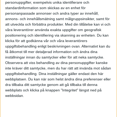
personuppgifter, exempelvis unika identifierare och
standardinformation som skickas av en enhet för
Det jag behöver
personanpassade annonser och andra typer av innehåll,
Det jag villhöver
annons- och innehållsmätning samt målgruppsinsikter, samt för
Det jag vill ha / önskar mig
att utveckla och förbättra produkter.
Med din tillåtelse kan vi och
våra leverantörer använda exakta uppgifter om geografisk
Skriv en lista var för sig och visa den sedan för varandra och berätta
positionering och identifiering via skanning av enheten. Du kan
om vad du har satt upp och varför.
klicka för att godkänna vår och våra leverantörers
Bonusuppgift: reflektionsfrågor
uppgiftsbehandling enligt beskrivningen ovan. Alternativt kan du
få åtkomst till mer detaljerad information och ändra dina
inställningar innan du samtycker eller för att neka samtycke.
Några reflektionsfrågor om ni önskar:
Observera att viss behandling av dina personuppgifter kanske
inte kräver ditt samtycke, men du har rätt att invända mot sådan
Var det något som förvånade dig? På din eller den andres lista?
uppgiftsbehandling. Dina inställningar gäller endast den här
Finns det något som du önskat eller behövt länge?
webbplatsen. Du kan när som helst ändra dina preferenser eller
Har ni något gemensamt på listorna?
dra tillbaka ditt samtycke genom att gå tillbaka till denna
Finns det något som du skulle lägga till på den andres lista?
webbplats och klicka på knappen "Integritet" längst ned på
Finns det något ytterligare som du ser eller tänker kring listorna?
webbsidan.
Lycka till med diskussionen! Som vanligt får ni gärna dela med er
nedan vad ni pratade om. Det uppskattas.