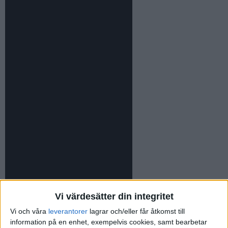
Vi värdesätter din integritet
Vi och våra
leverantorer
lagrar och/eller får åtkomst till
information på en enhet, exempelvis cookies, samt bearbetar
Ta ett papper och dela upp det i tre kolumner med rubrikerna: