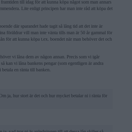
 framtiden till idag för att kunna köpa något som man annars
ekommendera. Lite enligt principen har man inte råd att köpa det
oende där sparandet hade tagit så lång tid att det inte är
na föräldrar vill man inte vänta tills man är 50 år gammal för
 lån för att kunna köpa t.ex. boendet när man behöver det och
å behöver vi låna dem av någon annan. Precis som vi igår
n, så kan vi låna bankens pengar (som egentligen är andra
 betala en ränta till banken.
Om ja, hur stort är det och hur mycket betalar ni i ränta för
a, vad tror ni är anledningen till att dessa lån skiljer så