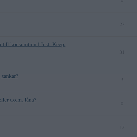
0
27
 till konsumtion | Just. Keep.
31
, tankar?
3
ller t.o.m. låna?
0
13