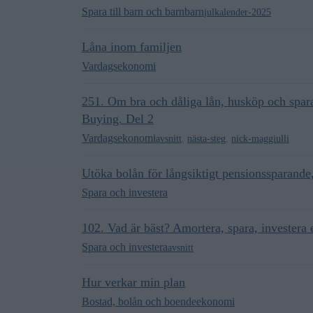
Spara till barn och barnbarn
julkalender-2025
Låna inom familjen
Vardagsekonomi
251. Om bra och dåliga lån, husköp och spara
Buying. Del 2
Vardagsekonomi
avsnitt
,
nästa-steg
,
nick-maggiulli
Utöka bolån för långsiktigt pensionssparande
Spara och investera
102. Vad är bäst? Amortera, spara, investera e
Spara och investera
avsnitt
Hur verkar min plan
Bostad, bolån och boendeekonomi