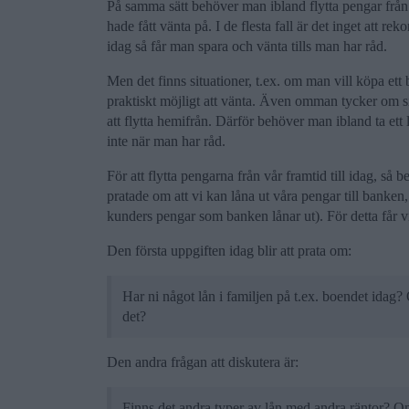
På samma sätt behöver man ibland flytta pengar från
hade fått vänta på. I de flesta fall är det inget att r
idag så får man spara och vänta tills man har råd.
Men det finns situationer, t.ex. om man vill köpa ett b
praktiskt möjligt att vänta. Även omman tycker om si
att flytta hemifrån. Därför behöver man ibland ta ett
inte när man har råd.
För att flytta pengarna från vår framtid till idag, s
pratade om att vi kan låna ut våra pengar till banke
kunders pengar som banken lånar ut). För detta får vi
Den första uppgiften idag blir att prata om:
Har ni något lån i familjen på t.ex. boendet idag? 
det?
Den andra frågan att diskutera är:
Finns det andra typer av lån med andra räntor? Om j