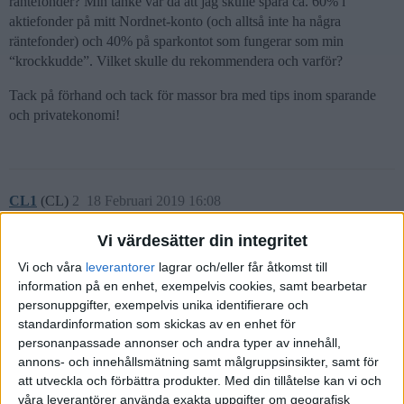
räntefonder? Min tanke var då att jag skulle spara ca. 60% i
aktiefonder på mitt Nordnet-konto (och alltså inte ha några
räntefonder) och 40% på sparkontot som fungerar som min
“krockkudde”. Vilket skulle du rekommendera och varför?
Tack på förhand och tack för massor bra med tips inom sparande
och privatekonomi!
CL1
(CL)
2
18 Februari 2019 16:08
Vi värdesätter din integritet
Så kan man göra. Glöm inte att ombalansera varje år. Det blir lite
Vi och våra
leverantorer
lagrar och/eller får åtkomst till
extra jobb med överföringar mellan banker.
information på en enhet, exempelvis cookies, samt bearbetar
personuppgifter, exempelvis unika identifierare och
standardinformation som skickas av en enhet för
personanpassade annonser och andra typer av innehåll,
Robin
(Robin Wikström)
3
19 Februari 2019 10:34
annons- och innehållsmätning samt målgruppsinsikter, samt för
att utveckla och förbättra produkter.
Med din tillåtelse kan vi och
våra leverantörer använda exakta uppgifter om geografisk