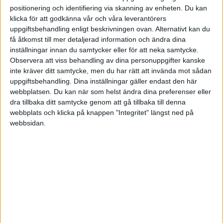
Absolut, håller med CL, men räntefonder bör ge bättre avkastning
positionering och identifiering via skanning av enheten. Du kan
på längre sikt.
klicka för att godkänna vår och våra leverantörers
Om vi pratar om något år så tror jag däremot mer på sparkonto!
uppgiftsbehandling enligt beskrivningen ovan. Alternativt kan du
få åtkomst till mer detaljerad information och ändra dina
inställningar innan du samtycker eller för att neka samtycke.
Observera att viss behandling av dina personuppgifter kanske
inte kräver ditt samtycke, men du har rätt att invända mot sådan
Andreas_O1
(Andreas O.)
4
14 Januari 2020 19:17
uppgiftsbehandling. Dina inställningar gäller endast den här
webbplatsen. Du kan när som helst ändra dina preferenser eller
Det blir ju inte längre avkastning på sikt ifall de ligger på 1% som
dra tillbaka ditt samtycke genom att gå tillbaka till denna
det varit senaste åren, och vad jag förstår prognosen verkar det inte
webbplats och klicka på knappen "Integritet" längst ned på
webbsidan.
bli så mkt bättre närmare åren. Traditionellt sett verkar man kunna
ha förväntat ca 3% per år, men så har det inte sett ut på länge,
varken i korka eller långa.
Jag tar andeln från månadssparande (aka krockkudden) till öppet
räntekonto på 0,85% ränta. I slutet av året för jag över beloppet till
ett fasträntekonto (i dagsläget Payex 1,3%). Den dagen räntefonder
börjar bli lönsamma igen kan jag byta vid årsskiftet, eller bara köks
fasträntekontot ett år i taget.