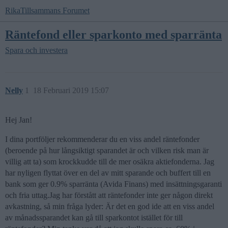
RikaTillsammans Forumet
Räntefond eller sparkonto med sparränta
Spara och investera
Nelly
1
18 Februari 2019 15:07
Hej Jan!
I dina portföljer rekommenderar du en viss andel räntefonder
(beroende på hur långsiktigt sparandet är och vilken risk man är
villig att ta) som krockkudde till de mer osäkra aktiefonderna. Jag
har nyligen flyttat över en del av mitt sparande och buffert till en
bank som ger 0.9% sparränta (Avida Finans) med insättningsgaranti
och fria uttag.Jag har förstått att räntefonder inte ger någon direkt
avkastning, så min fråga lyder: Är det en god ide att en viss andel
av månadssparandet kan gå till sparkontot istället för till