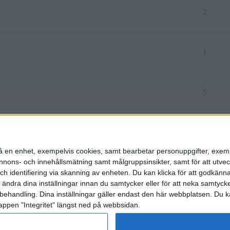
2
1
5
srätt inom 1-2 år. Sälja av?
2
n på en enhet, exempelvis cookies, samt bearbetar personuppgifter, exem
ons- och innehållsmätning samt målgruppsinsikter, samt för att utveck
h identifiering via skanning av enheten. Du kan klicka för att godkänn
h ändra dina inställningar innan du samtycker eller för att neka samtyck
behandling. Dina inställningar gäller endast den här webbplatsen. Du kan
appen "Integritet" längst ned på webbsidan.
etspolicy