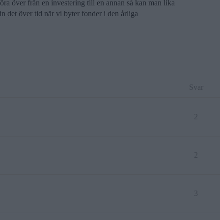
öra över från en investering till en annan så kan man lika
n det över tid när vi byter fonder i den årliga
Svar
2
2
3