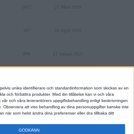
1617
21 Mars 2018
307
16 April 2018
899
21 Januari 2021
378
28 Februari 2018
pelvis unika identifierare och standardinformation som skickas av en
la och förbättra produkter.
Med din tillåtelse kan vi och våra
a vår och våra leverantörers uppgiftsbehandling enligt beskrivningen
e.
Observera att viss behandling av dina personuppgifter kanske inte
 när som helst ändra dina preferenser eller dra tillbaka ditt
GODKÄNN