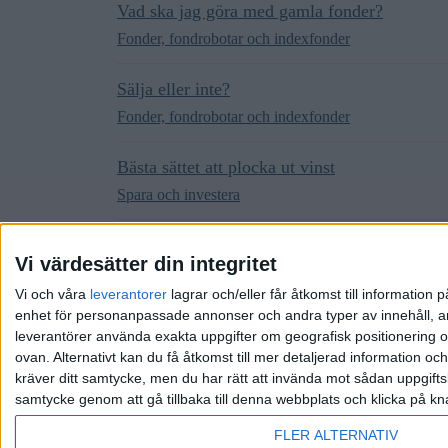
Vad ska jag göra med gamla fonder?
Fonder, fondrobotar och indexfonder
Sälja eller inte?
Fonder, fondrobotar och indexfonder
Bästa sättet att plocka ut vinst
Spara och investera
Fick fonder i 18-årspresent - vill köpa bostad
Vi värdesätter din integritet
Fonder, fondrobotar och indexfonder
Vi och våra
leverantorer
lagrar och/eller får åtkomst till informatio
enhet för personanpassade annonser och andra typer av innehåll, ann
leverantörer använda exakta uppgifter om geografisk positionering oc
ovan. Alternativt kan du få åtkomst till mer detaljerad information oc
kräver ditt samtycke, men du har rätt att invända mot sådan uppgifts
samtycke genom att gå tillbaka till denna webbplats och klicka på kn
Hem
Kategorier
Riktlinjer
Villkor
Integrit
FLER ALTERNATIV