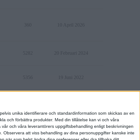
360
10 April 2026
5282
20 Februari 2024
5356
19 Juni 2022
3114
21 Augusti 2022
pelvis unika identifierare och standardinformation som skickas av en
la och förbättra produkter.
Med din tillåtelse kan vi och våra
a vår och våra leverantörers uppgiftsbehandling enligt beskrivningen
e.
Observera att viss behandling av dina personuppgifter kanske inte
 när som helst ändra dina preferenser eller dra tillbaka ditt