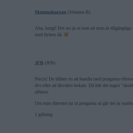
Mammahaexan
(Johanna B)
Aha, lurigt! Det ser ju ut som att dom är tillgängliga
med flytten då.
JFB
(JFB)
Precis! De tillåter en att handla med pengarna efters
dvs efter att likviden bokats. Då blir det ingen ”sk
affären.
Om man däremot tar ut pengarna så går det ju snabba
1 gillning