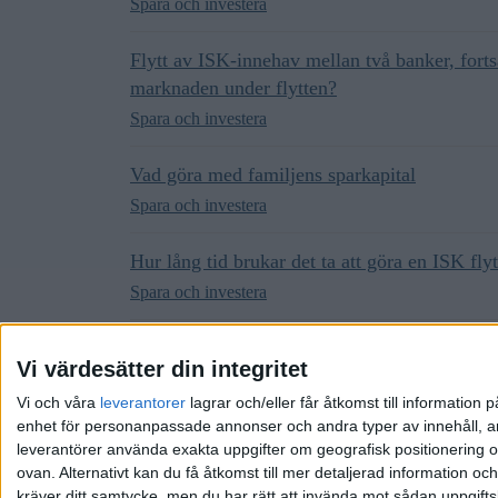
Spara och investera
Flytt av ISK-innehav mellan två banker, forts
marknaden under flytten?
Spara och investera
Vad göra med familjens sparkapital
Spara och investera
Hur lång tid brukar det ta att göra en ISK fl
Spara och investera
ISK regler vid insättning och uttag
Vi värdesätter din integritet
Fonder, fondrobotar och indexfonder
Vi och våra
leverantorer
lagrar och/eller får åtkomst till informatio
enhet för personanpassade annonser och andra typer av innehåll, ann
leverantörer använda exakta uppgifter om geografisk positionering oc
ovan. Alternativt kan du få åtkomst till mer detaljerad information oc
kräver ditt samtycke, men du har rätt att invända mot sådan uppgifts