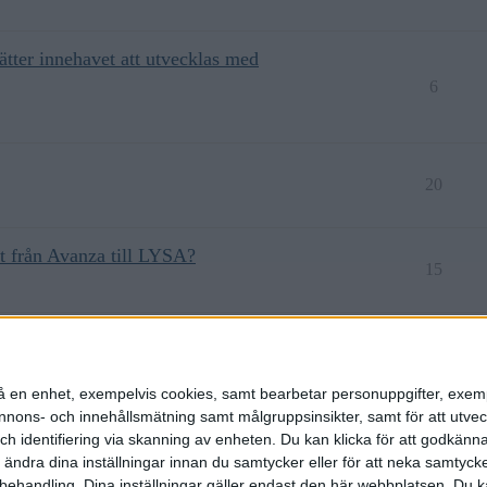
ätter innehavet att utvecklas med
6
20
ytt från Avanza till LYSA?
15
14
n på en enhet, exempelvis cookies, samt bearbetar personuppgifter, exem
ons- och innehållsmätning samt målgruppsinsikter, samt för att utveck
h identifiering via skanning av enheten. Du kan klicka för att godkänn
h ändra dina inställningar innan du samtycker eller för att neka samtyck
behandling. Dina inställningar gäller endast den här webbplatsen. Du kan