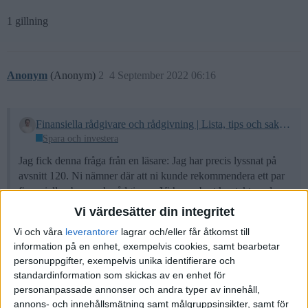
1 gillning
Anonym
(Anonym)
2
4 September 2022 06:16
Finansiella rådgivare och rådgivning | Lista, tips och saker att tänka på
Spara och investera
Jag fick denna fråga från en läsare: Jag har precis lyssnat på
avsnitt 120. Ni nämner där att ni kunde rekommendera ett par
finansiella oberoende rådgivare. Vi har enbart kontakt med
banken (Nordea) gällande våra placeringar. Men vi känner oss
Vi värdesätter din integritet
inte helt bekväma och nöjda med detta utan behöver hjälp från
Vi och våra
leverantorer
lagrar och/eller får åtkomst till
en oberoende rådgivare. Kan ni hjälpa mig utifrån denna
information på en enhet, exempelvis cookies, samt bearbetar
informationen med förslag på rådgivare? Här kommer en
personuppgifter, exempelvis unika identifierare och
sammanställning av de som jag brukar rekommendera och som
standardinformation som skickas av en enhet för
jag har använt själv …
personanpassade annonser och andra typer av innehåll,
annons- och innehållsmätning samt målgruppsinsikter, samt för