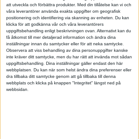
4 gillningar
att utveckla och förbättra produkter.
Med din tillåtelse kan vi och
våra leverantörer använda exakta uppgifter om geografisk
positionering och identifiering via skanning av enheten. Du kan
klicka för att godkänna vår och våra leverantörers
Jakke
3
4 September 2022 06:48
uppgiftsbehandling enligt beskrivningen ovan. Alternativt kan du
få åtkomst till mer detaljerad information och ändra dina
inställningar innan du samtycker eller för att neka samtycke.
Här har du något som skulle passa dig
. De här
@Runnemo
Observera att viss behandling av dina personuppgifter kanske
kan du lita på till 100% .
inte kräver ditt samtycke, men du har rätt att invända mot sådan
uppgiftsbehandling. Dina inställningar gäller endast den här
2 gillningar
webbplatsen. Du kan när som helst ändra dina preferenser eller
dra tillbaka ditt samtycke genom att gå tillbaka till denna
webbplats och klicka på knappen "Integritet" längst ned på
Snobben
(Cina Burman)
4
4 September 2022 06:48
webbsidan.
Nämen strålande - tack för snabbt svar !
Med vänlig hälsning, Cina
1 gillning