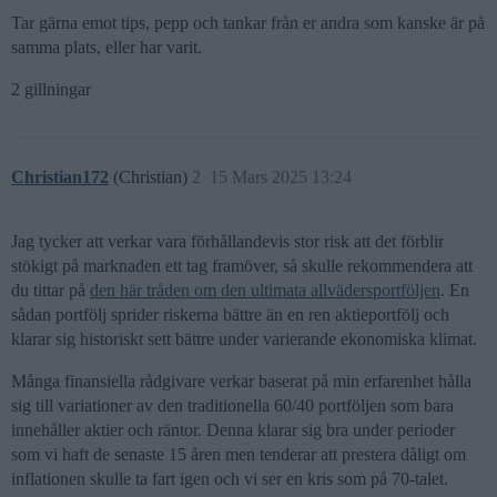
Tar gärna emot tips, pepp och tankar från er andra som kanske är på
samma plats, eller har varit.
2 gillningar
Christian172
(Christian)
2
15 Mars 2025 13:24
Jag tycker att verkar vara förhållandevis stor risk att det förblir
stökigt på marknaden ett tag framöver, så skulle rekommendera att
du tittar på
den här tråden om den ultimata allvädersportföljen
. En
sådan portfölj sprider riskerna bättre än en ren aktieportfölj och
klarar sig historiskt sett bättre under varierande ekonomiska klimat.
Många finansiella rådgivare verkar baserat på min erfarenhet hålla
sig till variationer av den traditionella 60/40 portföljen som bara
innehåller aktier och räntor. Denna klarar sig bra under perioder
som vi haft de senaste 15 åren men tenderar att prestera dåligt om
inflationen skulle ta fart igen och vi ser en kris som på 70-talet.