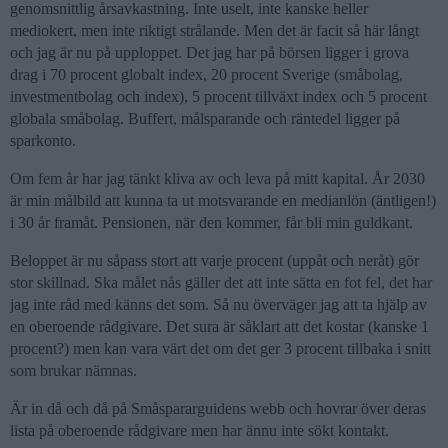
genomsnittlig årsavkastning. Inte uselt, inte kanske heller
mediokert, men inte riktigt strålande. Men det är facit så här långt
och jag är nu på upploppet. Det jag har på börsen ligger i grova
drag i 70 procent globalt index, 20 procent Sverige (småbolag,
investmentbolag och index), 5 procent tillväxt index och 5 procent
globala småbolag. Buffert, målsparande och räntedel ligger på
sparkonto.
Om fem år har jag tänkt kliva av och leva på mitt kapital. År 2030
är min målbild att kunna ta ut motsvarande en medianlön (äntligen!)
i 30 år framåt. Pensionen, när den kommer, får bli min guldkant.
Beloppet är nu såpass stort att varje procent (uppåt och neråt) gör
stor skillnad. Ska målet nås gäller det att inte sätta en fot fel, det har
jag inte råd med känns det som. Så nu överväger jag att ta hjälp av
en oberoende rådgivare. Det sura är såklart att det kostar (kanske 1
procent?) men kan vara värt det om det ger 3 procent tillbaka i snitt
som brukar nämnas.
Är in då och då på Småspararguidens webb och hovrar över deras
lista på oberoende rådgivare men har ännu inte sökt kontakt.