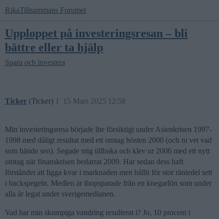
RikaTillsammans Forumet
Upploppet på investeringsresan – bli
bättre eller ta hjälp
Spara och investera
Ticker
(Ticker)
1
15 Mars 2025 12:58
Min investeringsresa började lite försiktigt under Asienkrisen 1997-
1998 med dåligt resultat med ett omtag hösten 2000 (och ni vet vad
som hände sen). Segade mig tillbaka och klev ur 2006 med ett nytt
omtag när finanskrisen bedarrat 2009. Har sedan dess haft
förståndet att ligga kvar i marknaden men hållit för stor räntedel sett
i backspegeln. Medlen är ihopsparade från en knegarlön som under
alla år legat under sverigemedianen.
Vad har min skumpiga vandring resulterat i? Jo, 10 procent i