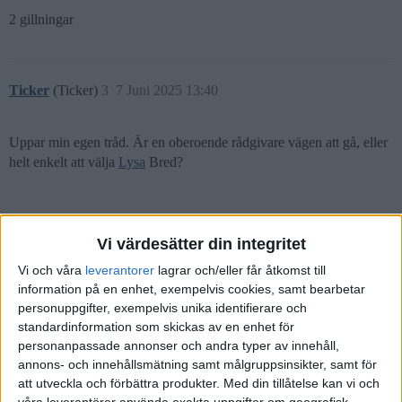
2 gillningar
Ticker
(Ticker)
3
7 Juni 2025 13:40
Uppar min egen tråd. Är en oberoende rådgivare vägen att gå, eller
helt enkelt att välja
Lysa
Bred?
Vi värdesätter din integritet
Polyfalante
5
7 Juni 2025 14:51
Vi och våra
leverantorer
lagrar och/eller får åtkomst till
information på en enhet, exempelvis cookies, samt bearbetar
Vad tänker du att en rådgivare ska hjälpa dig med?
personuppgifter, exempelvis unika identifierare och
standardinformation som skickas av en enhet för
personanpassade annonser och andra typer av innehåll,
annons- och innehållsmätning samt målgruppsinsikter, samt för
att utveckla och förbättra produkter.
Med din tillåtelse kan vi och
Ticker
(Ticker)
6
7 Juni 2025 15:36
våra leverantörer använda exakta uppgifter om geografisk