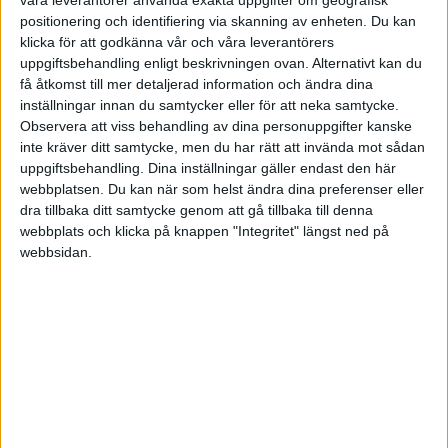
positionering och identifiering via skanning av enheten. Du kan
Prestera bättre.
klicka för att godkänna vår och våra leverantörers
uppgiftsbehandling enligt beskrivningen ovan. Alternativt kan du
få åtkomst till mer detaljerad information och ändra dina
inställningar innan du samtycker eller för att neka samtycke.
Observera att viss behandling av dina personuppgifter kanske
Polyfalante
7
7 Juni 2025 15:48
inte kräver ditt samtycke, men du har rätt att invända mot sådan
uppgiftsbehandling. Dina inställningar gäller endast den här
webbplatsen. Du kan när som helst ändra dina preferenser eller
Högre avkastning? Det tror jag att du får svårt att hitta en rådgivare
dra tillbaka ditt samtycke genom att gå tillbaka till denna
som kan ge dig. En bra och ärlig rådgivare kan knappast ge dig mer
webbplats och klicka på knappen "Integritet" längst ned på
än billiga indexfonder kan.
webbsidan.
Utan att ha använt rådgivare tänker jag att de framförallt kan hjälpa
till med saker som:
Allokering baserat på risktolerans
Hantera skatter
Undvika beteendemässiga misstag
Tillgång till specifika produkter
Lägga upp en hållbar uttagsplan