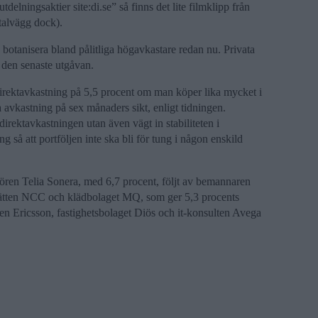
tdelningsaktier site:di.se” så finns det lite filmklipp från
talvägg dock).
 botanisera bland pålitliga högavkastare redan nu. Privata
i den senaste utgåvan.
 direktavkastning på 5,5 procent om man köper lika mycket i
 avkastning på sex månaders sikt, enligt tidningen.
 direktavkastningen utan även vägt in stabiliteten i
 så att portföljen inte ska bli för tung i någon enskild
tören Telia Sonera, med 6,7 procent, följt av bemannaren
ätten NCC och klädbolaget MQ, som ger 5,3 procents
en Ericsson, fastighetsbolaget Diös och it-konsulten Avega