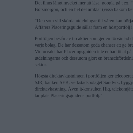
Det finns långt mycket mer att läsa, googla på t ex. “u
Börsmorgon, och en hel del artiklar (vissa bakom be
"Den som vill skörda utdelningar till våren kan börja
Affärers Placeringsguide sållar fram en höstportfölj 
Portföljen består av tio aktier som ger en förväntad
varje bolag. De har dessutom goda chanser att ge bra
Vid urvalet har Placeringsguiden inte enbart tittat på
utdelningarna och dessutom gjort en branschfördelning
sektor.
Högsta direktavkastningen i portföljen ger teleopera
SJR, banken SEB, verkstadsbolaget Sandvik, byggj
direktavkastning. Även it-konsulten Hiq, telekomjätt
tar plats Placeringsguidens portfölj."