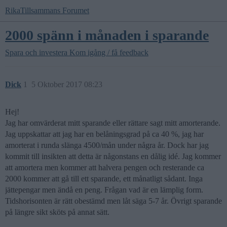
RikaTillsammans Forumet
2000 spänn i månaden i sparande
Spara och investera
Kom igång / få feedback
Dick
1
5 Oktober 2017 08:23
Hej!
Jag har omvärderat mitt sparande eller rättare sagt mitt amorterande.
Jag uppskattar att jag har en belåningsgrad på ca 40 %, jag har
amorterat i runda slänga 4500/mån under några år. Dock har jag
kommit till insikten att detta är någonstans en dålig idé. Jag kommer
att amortera men kommer att halvera pengen och resterande ca
2000 kommer att gå till ett sparande, ett månatligt sådant. Inga
jättepengar men ändå en peng. Frågan vad är en lämplig form.
Tidshorisonten är rätt obestämd men låt säga 5-7 år. Övrigt sparande
på längre sikt sköts på annat sätt.