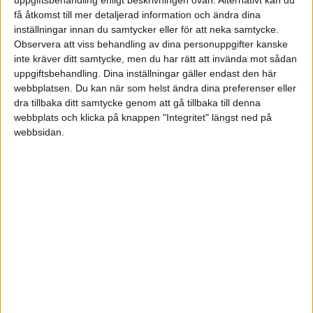
Om du binder pengarna får du högre ränta men INTE fria uttag.
få åtkomst till mer detaljerad information och ändra dina
inställningar innan du samtycker eller för att neka samtycke.
Observera att viss behandling av dina personuppgifter kanske
compricer.se
inte kräver ditt samtycke, men du har rätt att invända mot sådan
Jämför sparkonton & sparräntor - Bästa
uppgiftsbehandling. Dina inställningar gäller endast den här
sparräntan | Compricer
webbplatsen. Du kan när som helst ändra dina preferenser eller
dra tillbaka ditt samtycke genom att gå tillbaka till denna
Jämför sparkonton och sparräntor på Compricer. Här kan du
webbplats och klicka på knappen "Integritet" längst ned på
enkelt och smidigt hitta den bästa sparräntan och skaffa ett bra
webbsidan.
sparkonto med ränta.
Hälsningar
Elin
Liknande ämnen du kan gilla
Ämne
Svar
Visningar
Aktivitet