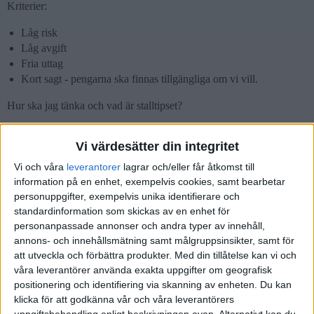
Kriterier:
Låg risk
Låg avgift
Fria uttag
Kort sagt - pengarna ska finnas tillgängliga om vi vill.
Hur ska jag tänka och vad är stalltipset?
Thanx in advance
Vi värdesätter din integritet
Vi och våra
leverantorer
lagrar och/eller får åtkomst till
information på en enhet, exempelvis cookies, samt bearbetar
personuppgifter, exempelvis unika identifierare och
janbolmeson
(Jan Bolmeson)
2
21 Juni 2018 07:29
standardinformation som skickas av en enhet för
personanpassade annonser och andra typer av innehåll,
Hej!
annons- och innehållsmätning samt målgruppsinsikter, samt för
att utveckla och förbättra produkter.
Med din tillåtelse kan vi och
Vill du ha pengarna tillgängliga hela tiden med fria uttag är det vissa
våra leverantörer använda exakta uppgifter om geografisk
sparkonton med ränta och insättningsgaranti som gäller. Jag
positionering och identifiering via skanning av enheten. Du kan
jämförde lite på Compricer för att se vad som ger bäst ränta.
klicka för att godkänna vår och våra leverantörers
Rörlig: Svea Ekonomi eller Avida finans 0,75% just nu
uppgiftsbehandling enligt beskrivningen ovan. Alternativt kan du