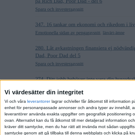
på Rich Dad, Poor Dad - del 6
Spara och investera
avsnitt
347. 16 tankar om ekonomi och rikedom i liv
Emotionella sidan av pengar
avsnitt
,
läsvärt-ämne
280. Låt avkastningen finansiera ej nödvändi
Dad, Poor Dad del 5
Spara och investera
avsnitt
274. Ditt jobb behöver inte vara din huvudsa
Dad - del 2
Vi värdesätter din integritet
Vardagsekonomi
avsnitt
Vi och våra
leverantorer
lagrar och/eller får åtkomst till informatio
enhet för personanpassade annonser och andra typer av innehåll, ann
leverantörer använda exakta uppgifter om geografisk positionering oc
ovan. Alternativt kan du få åtkomst till mer detaljerad information oc
kräver ditt samtycke, men du har rätt att invända mot sådan uppgifts
samtycke genom att gå tillbaka till denna webbplats och klicka på kn