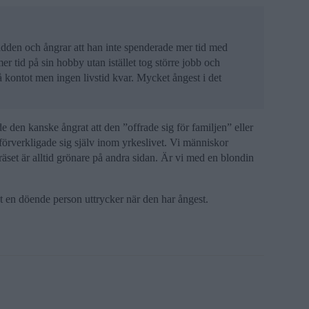
ädden och ångrar att han inte spenderade mer tid med
r tid på sin hobby utan istället tog större jobb och
 kontot men ingen livstid kvar. Mycket ångest i det
 den kanske ångrat att den ”offrade sig för familjen” eller
förverkligade sig själv inom yrkeslivet. Vi människor
Gräset är alltid grönare på andra sidan. Är vi med en blondin
 en döende person uttrycker när den har ångest.