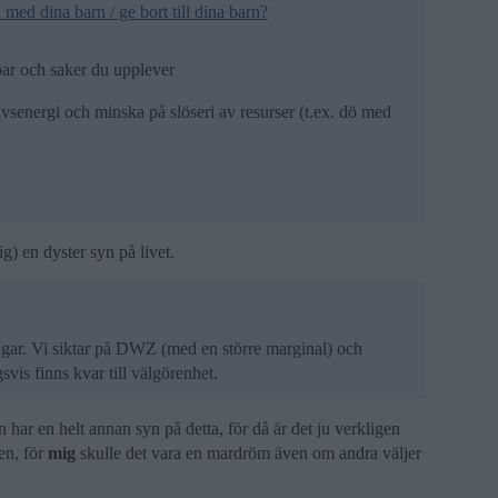
 med dina barn / ge bort till dina barn?
par och saker du upplever
livsenergi och minska på slöseri av resurser (t.ex. dö med
ig) en dyster syn på livet.
ngar. Vi siktar på DWZ (med en större marginal) och
vis finns kvar till välgörenhet.
har en helt annan syn på detta, för då är det ju verkligen
nen, för
mig
skulle det vara en mardröm även om andra väljer