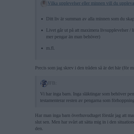
Vilka upplevelser eller minnen vill du uppleva
Ditt liv är summan av alla minnen som du ska
Livet går ut på att maximera livsupplevelser / 
mer pengar än man behöver)
m.fl.
Precis som jag skrev i den tråden så är det här (för m
JFB:
Vi har inga barn. Inga släktingar som behöver pe
testamenterar resten av pengarna som förhoppnings
Har man inga barn överhuvudtaget förstår jag att man 
slut sen. Men har svårt att sätta mig in i den situatio
den.