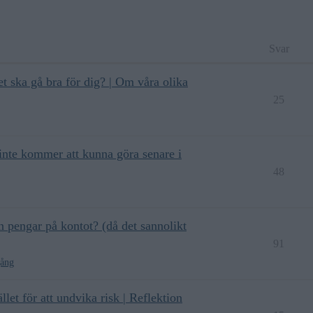
Svar
t ska gå bra för dig? | Om våra olika
25
 inte kommer att kunna göra senare i
48
n pengar på kontot? (då det sannolikt
91
ång
llet för att undvika risk | Reflektion