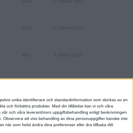
2626
22 Januari 2023
3439
29 Februari 2024
4911
3 Januari 2023
5838
16 November 2022
pelvis unika identifierare och standardinformation som skickas av en
la och förbättra produkter.
Med din tillåtelse kan vi och våra
a vår och våra leverantörers uppgiftsbehandling enligt beskrivningen
e.
Observera att viss behandling av dina personuppgifter kanske inte
 när som helst ändra dina preferenser eller dra tillbaka ditt