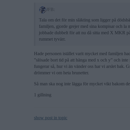
JFB:
Tala om det för min släkting som ligger på dödsb
familjen, gjorde grejer med sina kompisar och la me
jobbade dubbelt för att nu då sitta med X MKR på
rummet tyvärr.
Hade personen istället varit mycket med familjen hade
”slösade bort tid på att hänga med x och y” och inte 
fungerar så, hur vi än vänder oss har vi arslet bak. 
drömmer vi om heta brunetter.
Så man ska nog inte lägga för mycket vikt bakom det
1 gillning
show post in topic