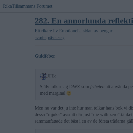
RikaTillsammans Forumet
282. En annorlunda reflekt
Ett rikare liv
Emotionella sidan av pengar
,
avsnitt
nästa-steg
Guldfeber
JFB:
Själv tolkar jag DWZ som
friheten
att använda pen
med marginal
Men nu var det ju inte hur man tolkar hans bok vi d
dessa ”mjuka” avsnitt där just ”die with zero”-tänket
sammanfattade det bäst i en av de första trådarna gäl