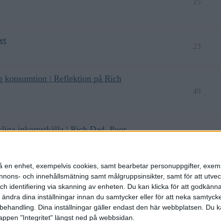
15
et
23
g konsumtion | Reflektion på Rich
49
kliga inkomstkälla | Rich Dad, Poor
56
n på en enhet, exempelvis cookies, samt bearbetar personuppgifter, exem
ons- och innehållsmätning samt målgruppsinsikter, samt för att utveck
h identifiering via skanning av enheten. Du kan klicka för att godkänn
h ändra dina inställningar innan du samtycker eller för att neka samtyck
behandling. Dina inställningar gäller endast den här webbplatsen. Du kan
appen "Integritet" längst ned på webbsidan.