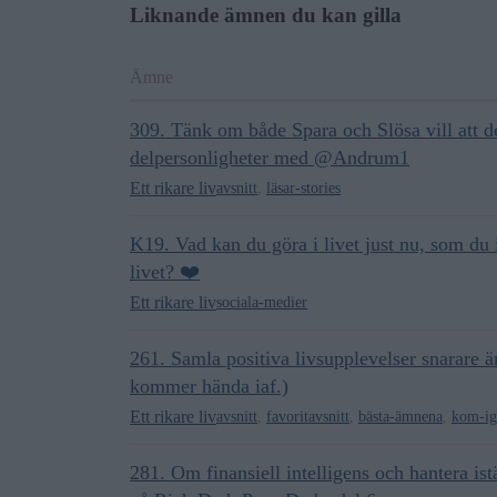
Liknande ämnen du kan gilla
Ämne
309. Tänk om både Spara och Slösa vill att de
delpersonligheter med @Andrum1
Ett rikare liv
avsnitt
,
läsar-stories
K19. Vad kan du göra i livet just nu, som du
livet? ❤️
Ett rikare liv
sociala-medier
261. Samla positiva livsupplevelser snarare ä
kommer hända iaf.)
Ett rikare liv
avsnitt
,
favoritavsnitt
,
bästa-ämnena
,
kom-ig
281. Om finansiell intelligens och hantera istä