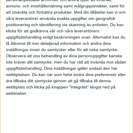
annons- och innehållsmätning samt målgruppsinsikter, samt för
Tale
(Tale)
6
28 April 2019 15:00
att utveckla och förbättra produkter.
Med din tillåtelse kan vi och
våra leverantörer använda exakta uppgifter om geografisk
positionering och identifiering via skanning av enheten. Du kan
Inga insättningsavgifter hos Nordnet. Endast en årlig avgift som är
klicka för att godkänna vår och våra leverantörers
precis det samma som man kan se på Morningstar.
uppgiftsbehandling enligt beskrivningen ovan. Alternativt kan du
få åtkomst till mer detaljerad information och ändra dina
inställningar innan du samtycker eller för att neka samtycke.
Observera att viss behandling av dina personuppgifter kanske
inte kräver ditt samtycke, men du har rätt att invända mot sådan
Tale
(Tale)
7
28 April 2019 15:03
uppgiftsbehandling. Dina inställningar gäller endast den här
webbplatsen. Du kan när som helst ändra dina preferenser eller
dra tillbaka ditt samtycke genom att gå tillbaka till denna
Jag antar att du menar med insättningsavgift köpavgiften som hos
webbplats och klicka på knappen "Integritet" längst ned på
vissa fonder är runt 5% som man kan se hos Morningstar eller på
webbsidan.
fondfaktabladet. Jag har undrat på det själv också så jag ringde
Nordnets kundtjänst och fick svaret att de har inga köp- eller
säljavgifter. De har inga fondavgifter utöver det som står under en
viss fond när man tittar på avgifter på deras fondsida.
Jag vet faktiskt inte om det finns några banker eller mäklare i
Sverige som brukar ta en köp- eller säljavgift av fonder (som t.ex.