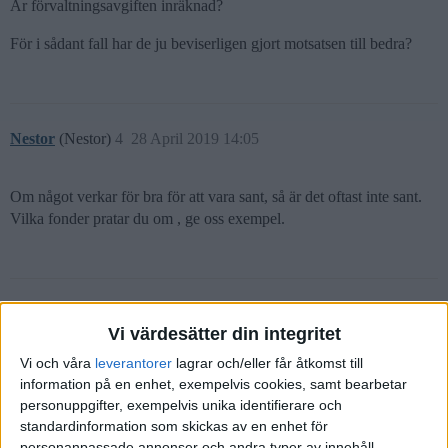
Är förvaltningsavgiften inräknad?
För i sådant fall har de ju beviserligen gjort motsatsen till bedra?
Nestor
(Nestor)
4
28 April 2019 14:05
Om något verkar för bra för att vara sant, så är det oftast inte sant.
Vilka fonder pratar du om , ge oss exempel.
Hovawart
(T)
5
28 April 2019 14:56
Vi värdesätter din integritet
Vi och våra
leverantorer
lagrar och/eller får åtkomst till
JPM US Technology A(acc) USD
information på en enhet, exempelvis cookies, samt bearbetar
Franklin Technology A(acc) USD
personuppgifter, exempelvis unika identifierare och
standardinformation som skickas av en enhet för
personanpassade annonser och andra typer av innehåll,