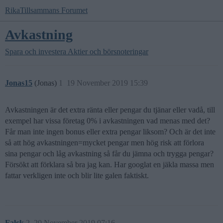
RikaTillsammans Forumet
Avkastning
Spara och investera
Aktier och börsnoteringar
Jonas15
(Jonas)
1
19 November 2019 15:39
Avkastningen är det extra ränta eller pengar du tjänar eller vadå, till
exempel har vissa företag 0% i avkastningen vad menas med det?
Får man inte ingen bonus eller extra pengar liksom? Och är det inte
så att hög avkastningen=mycket pengar men hög risk att förlora
sina pengar och låg avkastning så får du jämna och trygga pengar?
Försökt att förklara så bra jag kan. Har googlat en jäkla massa men
fattar verkligen inte och blir lite galen faktiskt.
Falck
2
20 November 2019 07:16