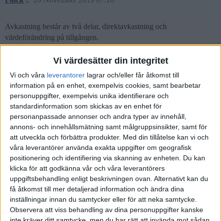
Avkastning består av två delar, direktavkastning och
värdeförändring på tillgången.
När det gäller aktier är direktavkastning = utdelning och
Vi värdesätter din integritet
värdeförändringen är =kursen
Vi och våra
leverantorer
lagrar och/eller får åtkomst till
Exempel 1. Aktien A kurs stiger från 100 kr till 110 kr under ett år.
information på en enhet, exempelvis cookies, samt bearbetar
personuppgifter, exempelvis unika identifierare och
Avkastningen är då 10/100 = 10%
standardinformation som skickas av en enhet för
Exempel 2. Aktien B stiger från 100 till 108 under ett år OCH ger
personanpassade annonser och andra typer av innehåll,
en utdelning om 5 kr. Avkastningen blir då (8+5)/100= 13 %
annons- och innehållsmätning samt målgruppsinsikter, samt för
att utveckla och förbättra produkter.
Med din tillåtelse kan vi och
Jag tolkar det som att du bara har tittat på
våra leverantörer använda exakta uppgifter om geografisk
direktavkastning/utdelning och i så fall stämmer ditt antagande: en
positionering och identifiering via skanning av enheten. Du kan
hög direktavkastning tyder på en hög risk. En låg direktavkastning
klicka för att godkänna vår och våra leverantörers
behöver dock inte innebära en låg risk.
uppgiftsbehandling enligt beskrivningen ovan. Alternativt kan du
få åtkomst till mer detaljerad information och ändra dina
inställningar innan du samtycker eller för att neka samtycke.
Observera att viss behandling av dina personuppgifter kanske
Liknande ämnen du kan gilla
inte kräver ditt samtycke, men du har rätt att invända mot sådan