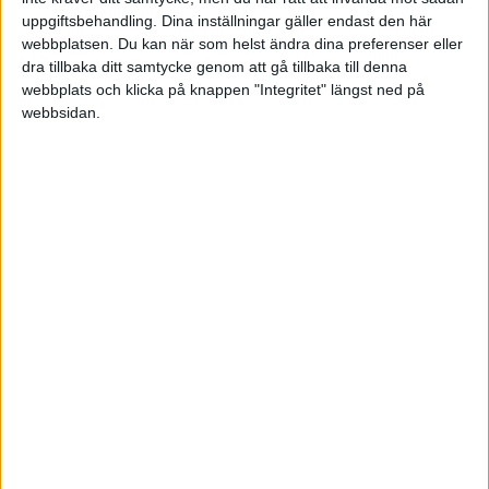
uppgiftsbehandling. Dina inställningar gäller endast den här
Ämne
Svar
Visningar
Aktivitet
webbplatsen. Du kan när som helst ändra dina preferenser eller
dra tillbaka ditt samtycke genom att gå tillbaka till denna
webbplats och klicka på knappen "Integritet" längst ned på
27
Direktavkastning
webbsidan.
2
613
November
Aktier och börsnoteringar
2019
Avkastning inklusive utdelning
11 April
12
2363
2022
Spara och investera
19
Totalavkastning
0
433
November
Företagande
2022
16
Avkastning?
1
510
September
Aktier och börsnoteringar
2020
Ränta på ränta effekten