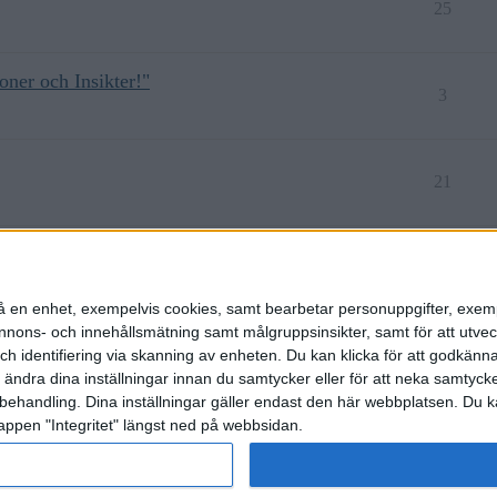
25
oner och Insikter!"
3
21
14
n på en enhet, exempelvis cookies, samt bearbetar personuppgifter, exem
ons- och innehållsmätning samt målgruppsinsikter, samt för att utveck
h identifiering via skanning av enheten. Du kan klicka för att godkänn
h ändra dina inställningar innan du samtycker eller för att neka samtyck
behandling. Dina inställningar gäller endast den här webbplatsen. Du kan
appen "Integritet" längst ned på webbsidan.
etspolicy
rat