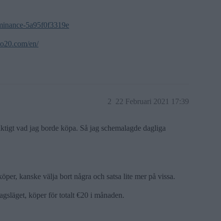
ominance-5a95f0f3319e
to20.com/en/
2
22 Februari 2021 17:39
riktigt vad jag borde köpa. Så jag schemalagde dagliga
köper, kanske välja bort några och satsa lite mer på vissa.
dagsläget, köper för totalt €20 i månaden.