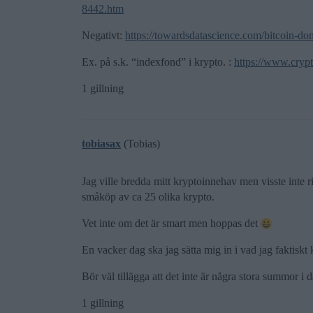
8442.htm
Negativt:
https://towardsdatascience.com/bitcoin-d
Ex. på s.k. “indexfond” i krypto. :
https://www.cryp
1 gillning
tobiasax
(Tobias)
Jag ville bredda mitt kryptoinnehav men visste inte 
småköp av ca 25 olika krypto.
Vet inte om det är smart men hoppas det
En vacker dag ska jag sätta mig in i vad jag faktiskt 
Bör väl tillägga att det inte är några stora summor i 
1 gillning