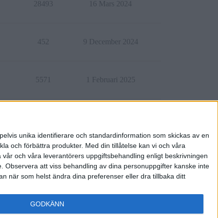
28493
16 Mars 2024
452
9 December 2024
5571
1 Februari 2025
16000
16 Augusti 2021
pelvis unika identifierare och standardinformation som skickas av en
la och förbättra produkter.
Med din tillåtelse kan vi och våra
a vår och våra leverantörers uppgiftsbehandling enligt beskrivningen
e.
Observera att viss behandling av dina personuppgifter kanske inte
 när som helst ändra dina preferenser eller dra tillbaka ditt
GODKÄNN