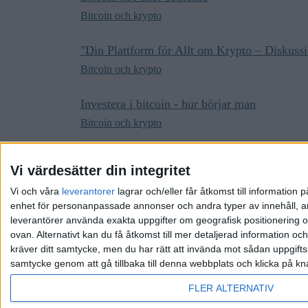
Bitcoin och krypto
"Din Plattform för Allt om Krypto – Diskussi
Bitcoin och krypto
Investera i bitcoin - hur börjar man
Bitcoin och krypto
Värt att investera i Bitcoin 2020?
Vi värdesätter din integritet
Bitcoin och krypto
Vi och våra
leverantorer
lagrar och/eller får åtkomst till informatio
enhet för personanpassade annonser och andra typer av innehåll, ann
leverantörer använda exakta uppgifter om geografisk positionering oc
ovan. Alternativt kan du få åtkomst till mer detaljerad information oc
kräver ditt samtycke, men du har rätt att invända mot sådan uppgifts
samtycke genom att gå tillbaka till denna webbplats och klicka på kn
Hem
Kategorier
Riktlinjer
Villkor
Integrit
FLER ALTERNATIV
Drivs av
Discourse
, visas bäst med JavaScript aktive