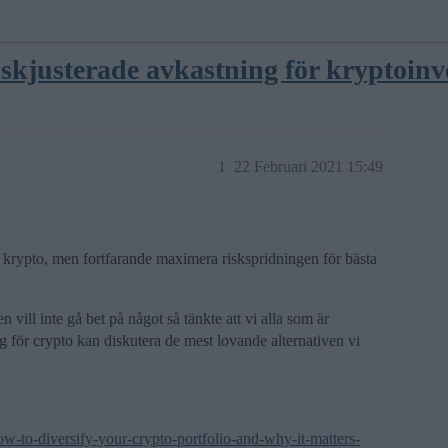
riskjusterade avkastning för kryptoinv
1
22 Februari 2021 15:49
d krypto, men fortfarande maximera riskspridningen för bästa
n vill inte gå bet på något så tänkte att vi alla som är
ing för crypto kan diskutera de mest lovande alternativen vi
w-to-diversify-your-crypto-portfolio-and-why-it-matters-