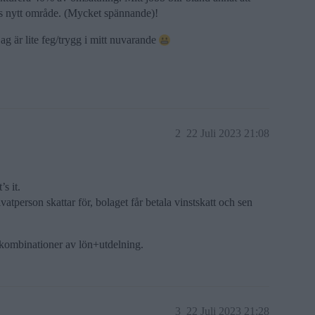
lvis nytt område. (Mycket spännande)!
ag är lite feg/trygg i mitt nuvarande
2
22 Juli 2023 21:08
s it.
vatperson skattar för, bolaget får betala vinstskatt och sen
l kombinationer av lön+utdelning.
3
22 Juli 2023 21:28