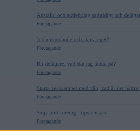
Anställd och aktiebolag samtidigt och deläga
Företagande
Jobberbjudande och starta eget?
Företagande
Bli delägare, vad ska jag tänka på?
Företagande
Starta verksamhet med vän, vad är det bättre 
Företagande
Sälja mitt företag - tips önskas!
Företagande
Bolagsstruktur - hjälp att reda ut för och nac