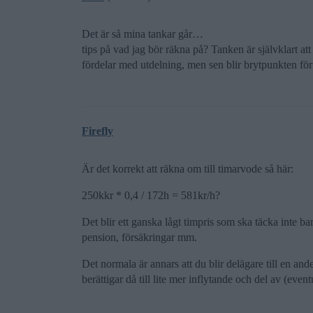
Det är så mina tankar går…
tips på vad jag bör räkna på? Tanken är självklart att 
fördelar med utdelning, men sen blir brytpunkten för s
Firefly
Är det korrekt att räkna om till timarvode så här:
250kkr * 0,4 / 172h = 581kr/h?
Det blir ett ganska lågt timpris som ska täcka inte b
pension, försäkringar mm.
Det normala är annars att du blir delägare till en ande
berättigar då till lite mer inflytande och del av (event