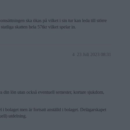
omsättningen ska ökas på vilket i sin tur kan leda till större
tatliga skatten hela 57tkr vilket spelar in.
4
23 Juli 2023 08:31
ara din lön utan också eventuell semester, kortare sjukdom,
l i bolaget men är fortsatt anställd i bolaget. Delägarskapet
uell) utdelning.