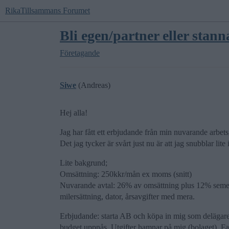
RikaTillsammans Forumet
Bli egen/partner eller stan
Företagande
Siwe
(Andreas)
Hej alla!
Jag har fått ett erbjudande från min nuvarande arbets
Det jag tycker är svårt just nu är att jag snubblar lit
Lite bakgrund;
Omsättning: 250kkr/mån ex moms (snitt)
Nuvarande avtal: 26% av omsättning plus 12% semester
milersättning, dator, årsavgifter med mera.
Erbjudande: starta AB och köpa in mig som delägare 
budget uppnås. Utgifter hamnar på mig (bolaget). Fak