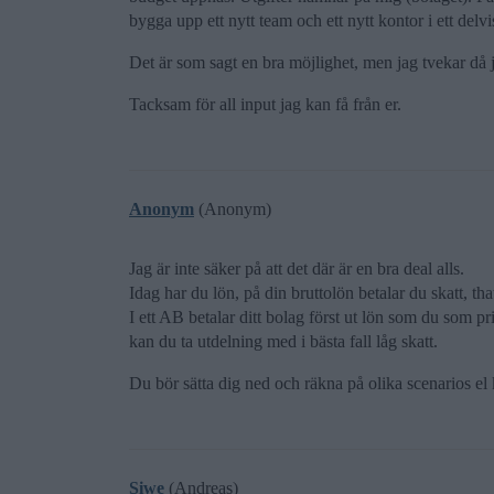
bygga upp ett nytt team och ett nytt kontor i ett de
Det är som sagt en bra möjlighet, men jag tvekar då j
Tacksam för all input jag kan få från er.
Anonym
(Anonym)
Jag är inte säker på att det där är en bra deal alls.
Idag har du lön, på din bruttolön betalar du skatt, that’
I ett AB betalar ditt bolag först ut lön som du som pri
kan du ta utdelning med i bästa fall låg skatt.
Du bör sätta dig ned och räkna på olika scenarios e
Siwe
(Andreas)