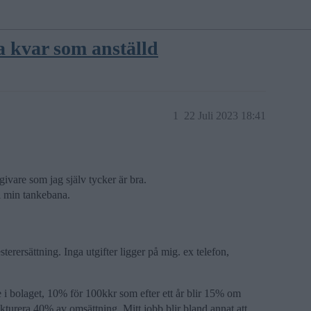
na kvar som anställd
1
22 Juli 2023 18:41
givare som jag själv tycker är bra.
e i min tankebana.
ersättning. Inga utgifter ligger på mig. ex telefon,
i bolaget, 10% för 100kkr som efter ett år blir 15% om
turera 40% av omsättning. Mitt jobb blir bland annat att