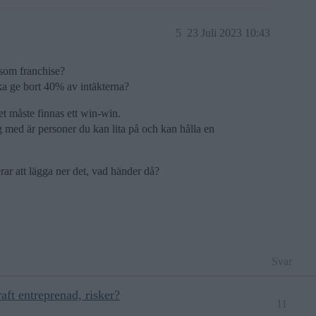
5
23 Juli 2023 10:43
 som franchise?
ka ge bort 40% av intäkterna?
 måste finnas ett win-win.
g med är personer du kan lita på och kan hålla en
rar att lägga ner det, vad händer då?
Svar
ft entreprenad, risker?
11