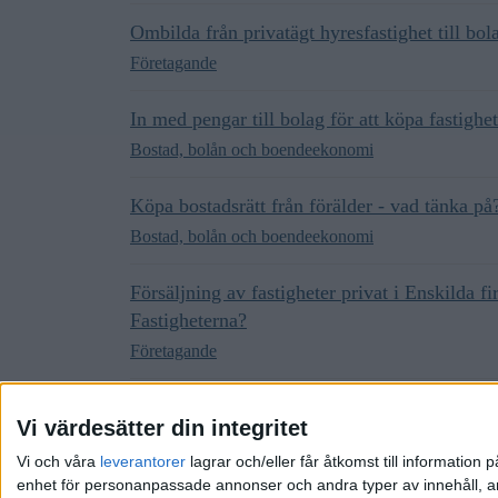
Ombilda från privatägt hyresfastighet till bol
Företagande
In med pengar till bolag för att köpa fastighe
Bostad, bolån och boendeekonomi
Köpa bostadsrätt från förälder - vad tänka på
Bostad, bolån och boendeekonomi
Försäljning av fastigheter privat i Enskilda f
Fastigheterna?
Företagande
Sälja egen näringsfastighet till eget bolag, sk
Vi värdesätter din integritet
Strategier
Vi och våra
leverantorer
lagrar och/eller får åtkomst till informatio
enhet för personanpassade annonser och andra typer av innehåll, ann