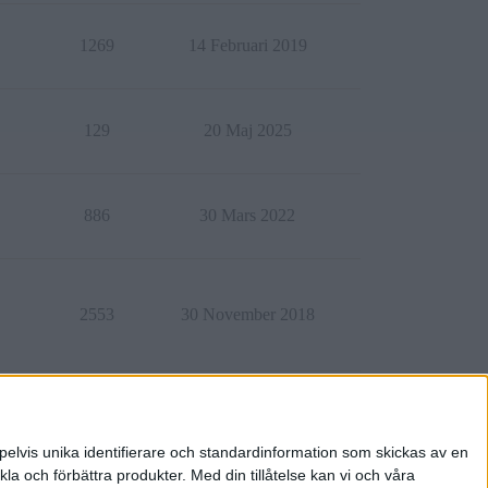
1269
14 Februari 2019
129
20 Maj 2025
886
30 Mars 2022
2553
30 November 2018
1684
18 September 2021
pelvis unika identifierare och standardinformation som skickas av en
la och förbättra produkter.
Med din tillåtelse kan vi och våra