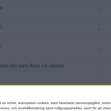
ag
5
t?
0
?
2
irman eller starta Bolag och paketera
1
atteeffekt?
1
n på en enhet, exempelvis cookies, samt bearbetar personuppgifter, exem
ons- och innehållsmätning samt målgruppsinsikter, samt för att utveck