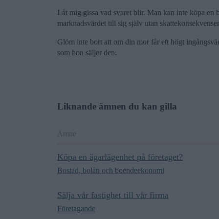
Låt mig gissa vad svaret blir. Man kan inte köpa en bi
marknadsvärdet till sig själv utan skattekonsekvenser
Glöm inte bort att om din mor får ett högt ingångsvä
som hon säljer den.
Liknande ämnen du kan gilla
Ämne
Köpa en ägarlägenhet på företaget?
Bostad, bolån och boendeekonomi
Sälja vår fastighet till vår firma
Företagande