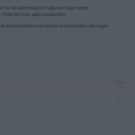
l via sitt aktiebolag och sälja den vidare under
. Detta bör även gälla bostadsrätter.
rde på bostadsrätten så minskar reavinstskatten den dagen
Svar
2
1