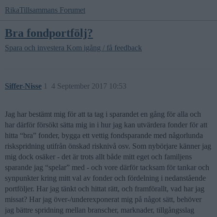
RikaTillsammans Forumet
Bra fondportfölj?
Spara och investera
Kom igång / få feedback
Siffer-Nisse
1
4 September 2017 10:53
Jag har bestämt mig för att ta tag i sparandet en gång för alla och
har därför försökt sätta mig in i hur jag kan utvärdera fonder för att
hitta “bra” fonder, bygga ett vettig fondsparande med någorlunda
riskspridning utifrån önskad risknivå osv. Som nybörjare känner jag
mig dock osäker - det är trots allt både mitt eget och familjens
sparande jag “spelar” med - och vore därför tacksam för tankar och
synpunkter kring mitt val av fonder och fördelning i nedanstående
portföljer. Har jag tänkt och hittat rätt, och framförallt, vad har jag
missat? Har jag över-/underexponerat mig på något sätt, behöver
jag bättre spridning mellan branscher, marknader, tillgångsslag