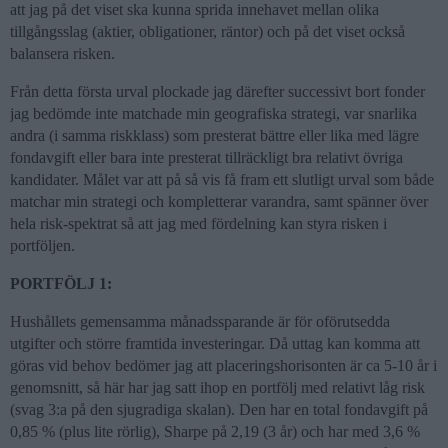
att jag på det viset ska kunna sprida innehavet mellan olika
tillgångsslag (aktier, obligationer, räntor) och på det viset också
balansera risken.
Från detta första urval plockade jag därefter successivt bort fonder
jag bedömde inte matchade min geografiska strategi, var snarlika
andra (i samma riskklass) som presterat bättre eller lika med lägre
fondavgift eller bara inte presterat tillräckligt bra relativt övriga
kandidater. Målet var att på så vis få fram ett slutligt urval som både
matchar min strategi och kompletterar varandra, samt spänner över
hela risk-spektrat så att jag med fördelning kan styra risken i
portföljen.
PORTFÖLJ 1:
Hushållets gemensamma månadssparande är för oförutsedda
utgifter och större framtida investeringar. Då uttag kan komma att
göras vid behov bedömer jag att placeringshorisonten är ca 5-10 år i
genomsnitt, så här har jag satt ihop en portfölj med relativt låg risk
(svag 3:a på den sjugradiga skalan). Den har en total fondavgift på
0,85 % (plus lite rörlig), Sharpe på 2,19 (3 år) och har med 3,6 %