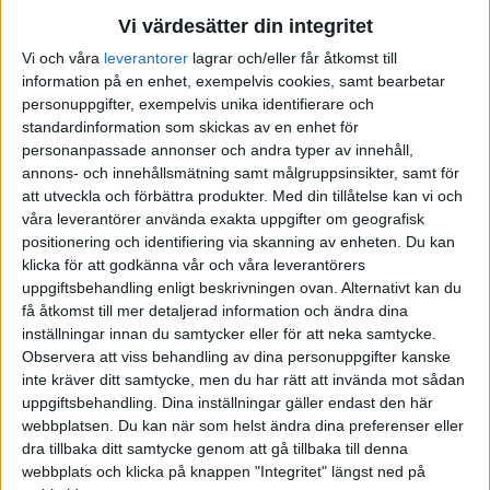
10,0% Norron Active R
Vi värdesätter din integritet
20,0% Spiltan aktiefond investmentbolag
Vi och våra
leverantorer
lagrar och/eller får åtkomst till
20,0% Swedbank Robur Ny Teknik
information på en enhet, exempelvis cookies, samt bearbetar
20,0% Öhman Global Growth
personuppgifter, exempelvis unika identifierare och
10,0% Didner & Gerge Småbolag
standardinformation som skickas av en enhet för
5,0% Carnegie Strategifond
personanpassade annonser och andra typer av innehåll,
5,0% Catella Nordic Long Short Equity
annons- och innehållsmätning samt målgruppsinsikter, samt för
att utveckla och förbättra produkter.
Med din tillåtelse kan vi och
våra leverantörer använda exakta uppgifter om geografisk
Men, trots allt arbete med att analysera och gräva bland siffror
positionering och identifiering via skanning av enheten. Du kan
återstår dock fortfarande frågan:
är detta bra portföljer?
klicka för att godkänna vår och våra leverantörers
uppgiftsbehandling enligt beskrivningen ovan. Alternativt kan du
Och då ingenting någonsin är så bra att det inte kan bli bättre;
hur
få åtkomst till mer detaljerad information och ändra dina
kan jag göra dem bättre?
inställningar innan du samtycker eller för att neka samtycke.
Observera att viss behandling av dina personuppgifter kanske
Tacksam för svar.
inte kräver ditt samtycke, men du har rätt att invända mot sådan
uppgiftsbehandling. Dina inställningar gäller endast den här
webbplatsen. Du kan när som helst ändra dina preferenser eller
dra tillbaka ditt samtycke genom att gå tillbaka till denna
bspastikern
(Börsspastikern)
2
4 September 2017 13:07
webbplats och klicka på knappen "Integritet" längst ned på