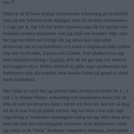
osv.??
Målet är att få bästa möjliga riskjusterade avkastning på en portfölj
som jag inte behöver kolla dagligen, utan på sin höjd ombalansera
1-2 ggr per år. Jag vill inte heller exponera mig allt för mycket mot
enskilda exotiska marknader som jag ändå inte kommer följa, utan
har lagt tonvikten på Sverige där jag lättast kan följa (eller
åtminstone nås av) nyhetsflödet och sedan (i begränsad mån) jobbat
mig utåt via Norden, Europa och Globalt. Som plattform har jag
tänkt kapitalförsäkring i
Nordnet
, dels då det ger mig och sambon
bra trygghet vid ev förtida dödsfall (ej gifta, inget samboavtal) fast
fortfarande utan alla avgifter, men kanske främst på grund av deras
breda fondutbud.
Med hjälp av excel har jag jämfört olika fonders nyckeltal för 1-, 3-
och 5 år (främst Sharpe, avkastning och standardavvikelse) för att
hitta de som presterat bra både i närtid och över tid, fast inte så lång
tid att de kan leva på gamla meriter. Jag har även i viss mån tagit
vägledning av fondernas morningstar-rating när jag sållat fram dem,
men inte haft det som tvingande kriterium. Från jämförelsen valde
jag sedan ut de “bästa” fonderna i respektive riskklass, med tanken