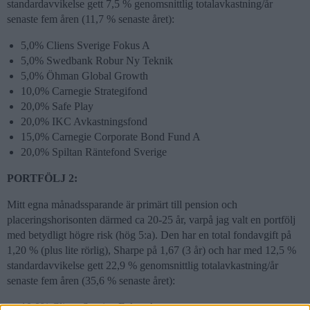
standardavvikelse gett 7,5 % genomsnittlig totalavkastning/år
senaste fem åren (11,7 % senaste året):
5,0% Cliens Sverige Fokus A
5,0% Swedbank Robur Ny Teknik
5,0% Öhman Global Growth
10,0% Carnegie Strategifond
20,0% Safe Play
20,0% IKC Avkastningsfond
15,0% Carnegie Corporate Bond Fund A
20,0% Spiltan Räntefond Sverige
PORTFÖLJ 2:
Mitt egna månadssparande är primärt till pension och
placeringshorisonten därmed ca 20-25 år, varpå jag valt en portfölj
med betydligt högre risk (hög 5:a). Den har en total fondavgift på
1,20 % (plus lite rörlig), Sharpe på 1,67 (3 år) och har med 12,5 %
standardavvikelse gett 22,9 % genomsnittlig totalavkastning/år
senaste fem åren (35,6 % senaste året):
10,0% Cliens Sverige Fokus A