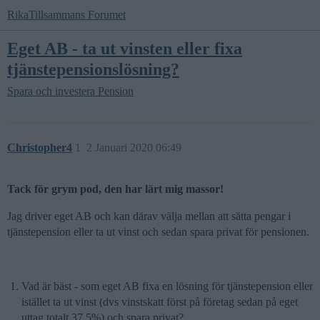
RikaTillsammans Forumet
Eget AB - ta ut vinsten eller fixa
tjänstepensionslösning?
Spara och investera
Pension
Christopher4
1
2 Januari 2020 06:49
Tack för grym pod, den har lärt mig massor!
Jag driver eget AB och kan därav välja mellan att sätta pengar i
tjänstepension eller ta ut vinst och sedan spara privat för pensionen.
Vad är bäst - som eget AB fixa en lösning för tjänstepension eller
istället ta ut vinst (dvs vinstskatt först på företag sedan på eget
uttag totalt 37,5%) och spara privat?