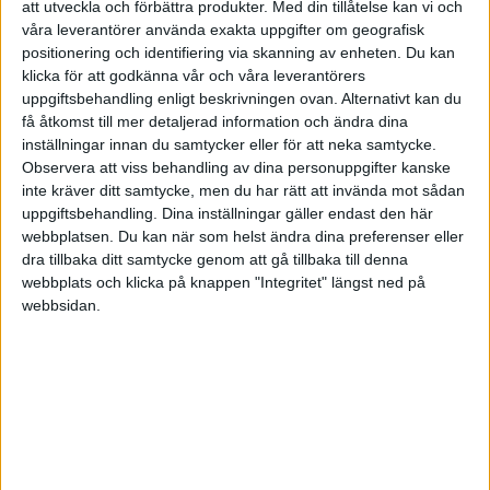
att utveckla och förbättra produkter.
Med din tillåtelse kan vi och
Ta ut maximal utdelning, antingen på schablon eller
våra leverantörer använda exakta uppgifter om geografisk
löneutrymme.
positionering och identifiering via skanning av enheten. Du kan
Avsättning till tjänstepension
klicka för att godkänna vår och våra leverantörers
Investera resten av kapitalet
uppgiftsbehandling enligt beskrivningen ovan. Alternativt kan du
få åtkomst till mer detaljerad information och ändra dina
Avsnitt om tjänstepension kommer under våren. ?
inställningar innan du samtycker eller för att neka samtycke.
Observera att viss behandling av dina personuppgifter kanske
inte kräver ditt samtycke, men du har rätt att invända mot sådan
uppgiftsbehandling. Dina inställningar gäller endast den här
Christopher4
3
6 Januari 2020 04:47
webbplatsen. Du kan när som helst ändra dina preferenser eller
dra tillbaka ditt samtycke genom att gå tillbaka till denna
webbplats och klicka på knappen "Integritet" längst ned på
Stort tack för svar Jan! Jag kör bokföring själv, så det är väl google
webbsidan.
som är min bokförare
Ser fram emot avsnittet i vår, finns väl få saker som är så sexiga som
pension…
Maxa
(Max)
4
12 Juli 2020 19:27