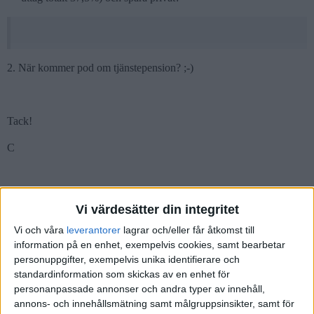
2. När kommer pod om tjänstepension? ;-)
Tack!
C
Vi värdesätter din integritet
janbolmeson
(Jan Bolmeson)
2
5 Januari 2020 20:50
Vi och våra
leverantorer
lagrar och/eller får åtkomst till
information på en enhet, exempelvis cookies, samt bearbetar
Dubbelkolla med din bokförare, men jag själv brukar tänka:
personuppgifter, exempelvis unika identifierare och
standardinformation som skickas av en enhet för
Maximera lönen så att den kommer strax under brytgränsen för
personanpassade annonser och andra typer av innehåll,
att få max avsättning till pension, sgi etc. Ca 43 000 kr i
annons- och innehållsmätning samt målgruppsinsikter, samt för
månaden.