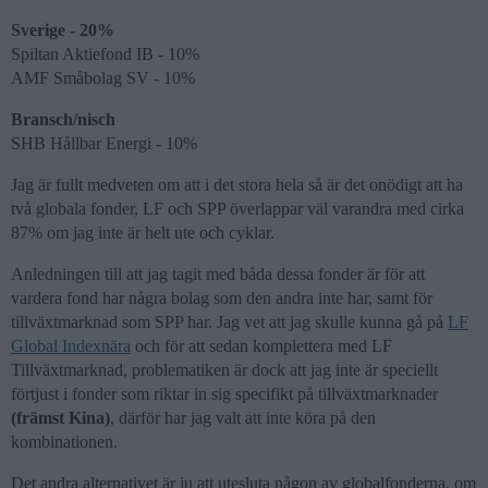
Sverige - 20%
Spiltan Aktiefond IB - 10%
AMF Småbolag SV - 10%
Bransch/nisch
SHB Hållbar Energi - 10%
Jag är fullt medveten om att i det stora hela så är det onödigt att ha
två globala fonder, LF och SPP överlappar väl varandra med cirka
87% om jag inte är helt ute och cyklar.
Anledningen till att jag tagit med båda dessa fonder är för att
vardera fond har några bolag som den andra inte har, samt för
tillväxtmarknad som SPP har. Jag vet att jag skulle kunna gå på
LF
Global Indexnära
och för att sedan komplettera med LF
Tillväxtmarknad, problematiken är dock att jag inte är speciellt
förtjust i fonder som riktar in sig specifikt på tillväxtmarknader
(främst Kina)
, därför har jag valt att inte köra på den
kombinationen.
Det andra alternativet är ju att utesluta någon av globalfonderna, om