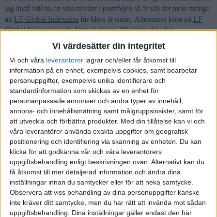
jag ändå vill ha en viss tillväxt i portföljen så är väl det mest rimliga
att
LF Global Indexnära
får kliva åt sidan. Alternativt köra på
LF
Global Indexnära
och därmed skippa tillväxtmarknaden.
Vi värdesätter din integritet
Jag tar gärna emot tips och förslag på förändringar samt hur jag kan
tänka för att gå vidare.
Vi och våra
leverantorer
lagrar och/eller får åtkomst till
information på en enhet, exempelvis cookies, samt bearbetar
personuppgifter, exempelvis unika identifierare och
standardinformation som skickas av en enhet för
personanpassade annonser och andra typer av innehåll,
Pannkaka
(Andreas S)
2
3 November 2021 10:56
annons- och innehållsmätning samt målgruppsinsikter, samt för
att utveckla och förbättra produkter.
Med din tillåtelse kan vi och
våra leverantörer använda exakta uppgifter om geografisk
Varför är du inte förtjust i tillväxtmarknadfonder, men förtjust i
positionering och identifiering via skanning av enheten. Du kan
fonder som inkluderar dem ändå?
klicka för att godkänna vår och våra leverantörers
uppgiftsbehandling enligt beskrivningen ovan. Alternativt kan du
Hade förstått lite mer om du inte alls ville beblanda dig.
få åtkomst till mer detaljerad information och ändra dina
inställningar innan du samtycker eller för att neka samtycke.
Observera att viss behandling av dina personuppgifter kanske
inte kräver ditt samtycke, men du har rätt att invända mot sådan
Rumuse49
(Jonas Lindahl)
3
3 November 2021 11:03
uppgiftsbehandling. Dina inställningar gäller endast den här