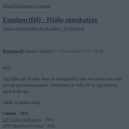
RikaTillsammans Forumet
Fondportfölj - Hjälp uppskattas
Spara och investera
Kom igång / få feedback
Rumuse49
(Jonas Lindahl)
1
3 November 2021 10:48
Hej!
Jag håller på att sätta ihop en fondportfölj som ska bruka som mitt
privata pensionssparande, horisonten är cirka 30 år, jag behöver
dock bolla lite.
Såhär är tanken idag:
Global - 70%
LF Global Indexnära
- 35%
SPP Aktiefond Global - 35%