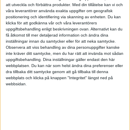
att utveckla och förbättra produkter.
Med din tillåtelse kan vi och
våra leverantörer använda exakta uppgifter om geografisk
positionering och identifiering via skanning av enheten. Du kan
Pannkaka
(Andreas S)
7
6 Juli 2023 20:54
klicka för att godkänna vår och våra leverantörers
uppgiftsbehandling enligt beskrivningen ovan. Alternativt kan du
få åtkomst till mer detaljerad information och ändra dina
Jag hittar ingen koppling mellan inflation/pbb/ibb och
inställningar innan du samtycker eller för att neka samtycke.
föräldrapenning/sjukpenning. Enbart maxbelopp. Hur brukar denna
Observera att viss behandling av dina personuppgifter kanske
räknas upp egentligen?
inte kräver ditt samtycke, men du har rätt att invända mot sådan
uppgiftsbehandling. Dina inställningar gäller endast den här
webbplatsen. Du kan när som helst ändra dina preferenser eller
dra tillbaka ditt samtycke genom att gå tillbaka till denna
Thomas86
(Thomas)
8
6 Juli 2023 20:59
webbplats och klicka på knappen "Integritet" längst ned på
webbsidan.
Sjukpenninggrundande inkomst (SGI)
Högsta möjliga SGI: 525 000 kronor
Lägsta möjliga SGI: 12 600 kronor