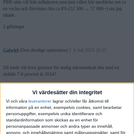
PBB sätts väl från inflationen juni-juni vilket bör meddelas om ca
en vecka och förväntas öka ca 8% (52 500 → 57 000~) sist jag
tittade.
2 gillningar
Gabriel
(Den obotlige optimisten)
5
6 Juli 2023 20:32
Då torde väl även gränsen för statlig inkomstskatt öka med en
sisådär 7-8 procent år 2024?
1 gillning
Vi värdesätter din integritet
Vi och våra
leverantorer
lagrar och/eller får åtkomst till
information på en enhet, exempelvis cookies, samt bearbetar
Shaanie
(Shaanie)
6
6 Juli 2023 20:43
personuppgifter, exempelvis unika identifierare och
standardinformation som skickas av en enhet för
personanpassade annonser och andra typer av innehåll,
Japp, det stämmer.
annons- och innehållsmätning samt målgruppsinsikter, samt för