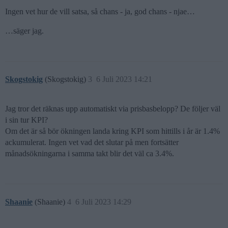
Ingen vet hur de vill satsa, så chans - ja, god chans - njae…
…säger jag.
Skogstokig
(Skogstokig)
3
6 Juli 2023 14:21
Jag tror det räknas upp automatiskt via prisbasbelopp? De följer väl
i sin tur KPI?
Om det är så bör ökningen landa kring KPI som hittills i år är 1.4%
ackumulerat. Ingen vet vad det slutar på men fortsätter
månadsökningarna i samma takt blir det väl ca 3.4%.
Shaanie
(Shaanie)
4
6 Juli 2023 14:29