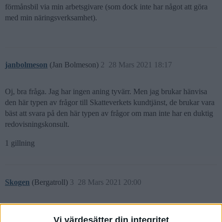
förmånsbil via min arbetsgivare (som dock inte har något att göra
med min näringsverksamhet).
janbolmeson
(Jan Bolmeson)
2
28 Mars 2021 18:17
Oj, bra fråga. Jag har ingen aning tyvärr. Men jag brukar hänvisa
den här typen av frågor till Skatteverkets kundtjänst, de brukar vara
bäst att svara på den här typen av frågor om man inte har en duktig
redovisningskonsult.
1 gillning
Skogen
(Bergatroll)
3
28 Mars 2021 20:00
Bedrivs skogsfastigheten som ”aktiv näringsverksamhet”? Annars
Vi värdesätter din integritet
är det två tillsynsresor per år som gäller…