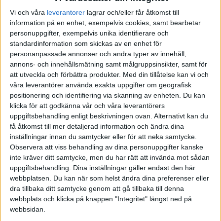
Vi och våra
leverantorer
lagrar och/eller får åtkomst till
Kan den här länken vara till hjälp?
information på en enhet, exempelvis cookies, samt bearbetar
personuppgifter, exempelvis unika identifierare och
Teslakalkylen – 5 Nov 19
standardinformation som skickas av en enhet för
personanpassade annonser och andra typer av innehåll,
Använda egen förmånsbil i annan
annons- och innehållsmätning samt målgruppsinsikter, samt för
anställning - Teslakalkylen
att utveckla och förbättra produkter.
Med din tillåtelse kan vi och
våra leverantörer använda exakta uppgifter om geografisk
Vad gäller om man har förmånsbil som man använder för ett
positionering och identifiering via skanning av enheten. Du kan
annat bolags räkning?
klicka för att godkänna vår och våra leverantörers
uppgiftsbehandling enligt beskrivningen ovan. Alternativt kan du
få åtkomst till mer detaljerad information och ändra dina
1 gillning
inställningar innan du samtycker eller för att neka samtycke.
Observera att viss behandling av dina personuppgifter kanske
inte kräver ditt samtycke, men du har rätt att invända mot sådan
Nestor
(Nestor)
4
29 Mars 2021 07:05
uppgiftsbehandling. Dina inställningar gäller endast den här
webbplatsen. Du kan när som helst ändra dina preferenser eller
dra tillbaka ditt samtycke genom att gå tillbaka till denna
En skogsfastighet är i min värld alltid aktiv näringsverksamhet.
webbplats och klicka på knappen "Integritet" längst ned på
webbsidan.