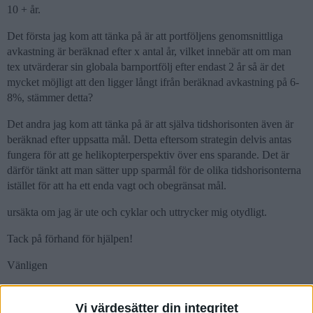
10 + år.
Det första jag kom att tänka på är att portföljens genomsnittliga
avkastning är beräknad efter x antal år, vilket innebär att om man
tex utvärderar sin globala barnportfölj efter endast 2 år så är det
mycket möjligt att den ligger långt ifrån beräknad avkastning på 6-
8%, stämmer detta?
Det andra jag kom att tänka på är att själva tidshorisonten även är
beräknad efter uppsatta mål. Detta eftersom strategin delvis antas
fungera för att ge helikopterperspektiv över ens sparande. Det är
därför tänkt att man sätter upp sparmål för de olika tidshorisonterna
istället för att ha ett enda vagt och obegränsat mål.
ursäkta om jag är ute och cyklar och uttrycker mig otydligt.
Tack på förhand för hjälpen!
Vänligen
Andreas
Vi värdesätter din integritet