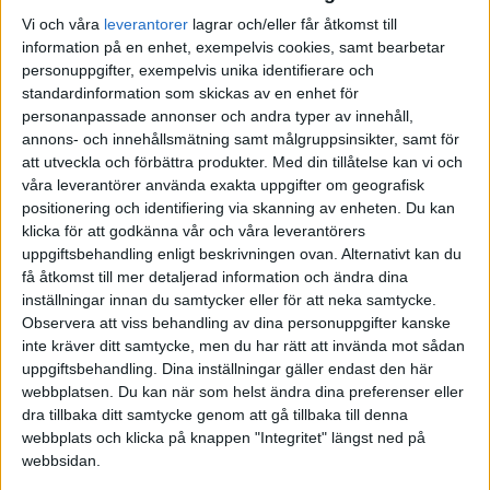
Vi och våra
leverantorer
lagrar och/eller får åtkomst till
information på en enhet, exempelvis cookies, samt bearbetar
personuppgifter, exempelvis unika identifierare och
Tale
(Tale)
2
25 April 2019 12:08
standardinformation som skickas av en enhet för
personanpassade annonser och andra typer av innehåll,
Hej Andreas!
annons- och innehållsmätning samt målgruppsinsikter, samt för
att utveckla och förbättra produkter.
Med din tillåtelse kan vi och
Tidshorisonten betyder hur länge du kan låta pengarna jobba och
våra leverantörer använda exakta uppgifter om geografisk
vara ifred. Om tidshorisonten är t.ex. 5 år betyder det att man ska
positionering och identifiering via skanning av enheten. Du kan
inte ta ut pengar från kontot inom 5 år (man kan förstås lägga in
klicka för att godkänna vår och våra leverantörers
pengar och månadsspara som vanligt).
uppgiftsbehandling enligt beskrivningen ovan. Alternativt kan du
få åtkomst till mer detaljerad information och ändra dina
Den genomsnittlig avkastning avser ALLTID den årliga
inställningar innan du samtycker eller för att neka samtycke.
avkastningen, dvs. hur mycket fonden kan räknas avkasta under ett
Observera att viss behandling av dina personuppgifter kanske
år. Under enskilda år kan det variera mycket - ibland 50% upp eller
inte kräver ditt samtycke, men du har rätt att invända mot sådan
- men efter några år brukar det jämna ut sig. (6-8% per år låter
uppgiftsbehandling. Dina inställningar gäller endast den här
kanske inte mycket, men på 10 år blir det mycket mera än 60-80%
webbplatsen. Du kan när som helst ändra dina preferenser eller
när man räknar ränta på ränta-effekten.)
dra tillbaka ditt samtycke genom att gå tillbaka till denna
webbplats och klicka på knappen "Integritet" längst ned på
Eftersom börsen kan svänga så mycket är det alldeles för stor risk
webbsidan.
att ha 100% aktiefonder om spartiden är under 10 år. Man brukar