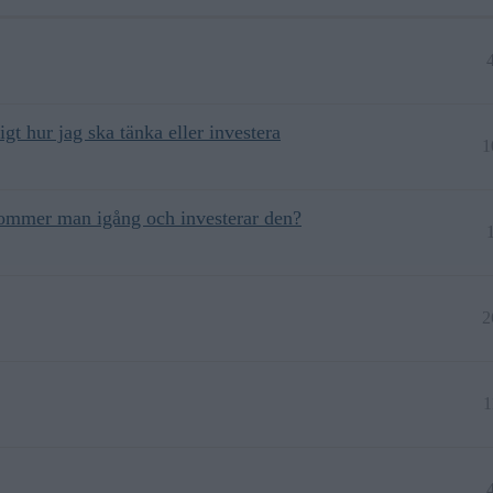
igt hur jag ska tänka eller investera
1
ommer man igång och investerar den?
2
1