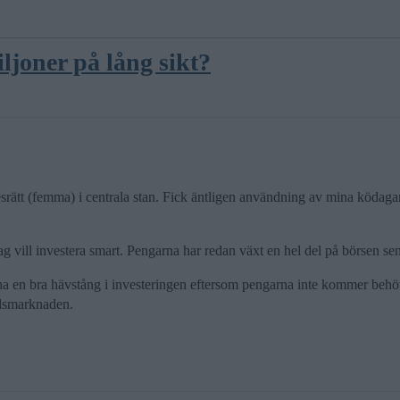
ljoner på lång sikt?
yresrätt (femma) i centrala stan. Fick äntligen användning av mina ködag
ag vill investera smart. Pengarna har redan växt en hel del på börsen se
 ha en bra hävstång i investeringen eftersom pengarna inte kommer behöv
adsmarknaden.