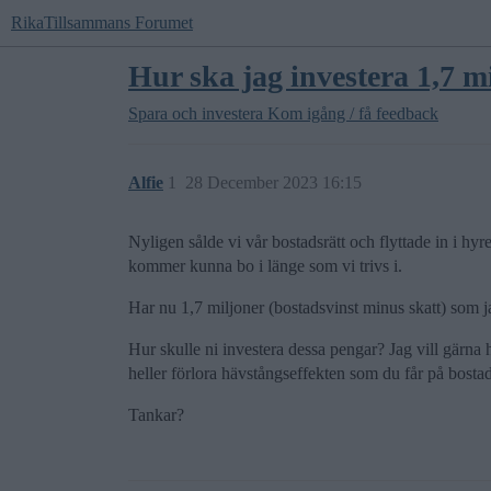
RikaTillsammans Forumet
Hur ska jag investera 1,7 mi
Spara och investera
Kom igång / få feedback
Alfie
1
28 December 2023 16:15
Nyligen sålde vi vår bostadsrätt och flyttade in i h
kommer kunna bo i länge som vi trivs i.
Har nu 1,7 miljoner (bostadsvinst minus skatt) som j
Hur skulle ni investera dessa pengar? Jag vill gärna
heller förlora hävstångseffekten som du får på bost
Tankar?