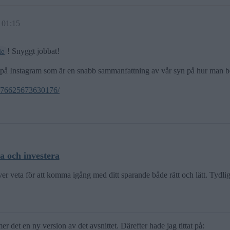
 01:15
! Snyggt jobbat!
ie
l på Instagram som är en snabb sammanfattning av vår syn på hur man b
17976625673630176/
a och investera
er veta för att komma igång med ditt sparande både rätt och lätt. Tydl
det en ny version av det avsnittet. Därefter hade jag tittat på: