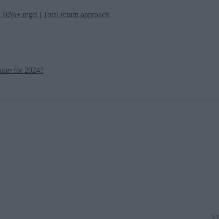
t 10%+ regel | Total return approach
ktier för 2024?
Sv