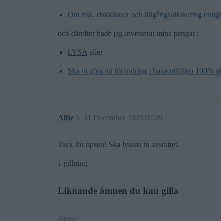
Om risk, riskklasser och tillgångsallokering enlig
och därefter hade jag investerat mina pengar i
LYSA
eller
Ska vi göra en förändring i basportföljen 100% a
Alfie
5
31 December 2023 07:29
Tack för tipsen! Ska lyssna in avsnittet.
1 gillning
Liknande ämnen du kan gilla
Ämne