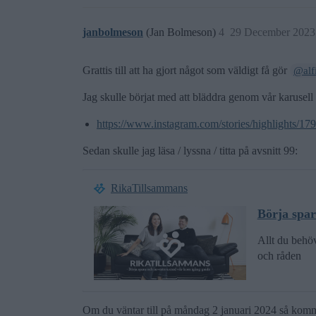
janbolmeson
(Jan Bolmeson)
4
29 December 2023
Grattis till att ha gjort något som väldigt få gör
@alf
Jag skulle börjat med att bläddra genom vår karusel
https://www.instagram.com/stories/highlights/
Sedan skulle jag läsa / lyssna / titta på avsnitt 99:
RikaTillsammans
Börja spar
Allt du behöv
och råden
Om du väntar till på måndag 2 januari 2024 så kommer 