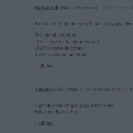
MattiasA90
(Mattias Andersson)
2
28 December 2
En bred och billig indexportfölj på t.ex
Avanza
eller
70% global indexfond
10% Tillväxtmarknader indexfond
10-20% svensk indexfond
0-10% småbolag indexfond.
1 gillning
Sulegna
(FIRE-javisst)
3
28 December 2023 17:08
Jag hade använt mig av
Lysa,
100% aktier.
Enkelt smidigt och bra.
1 gillning