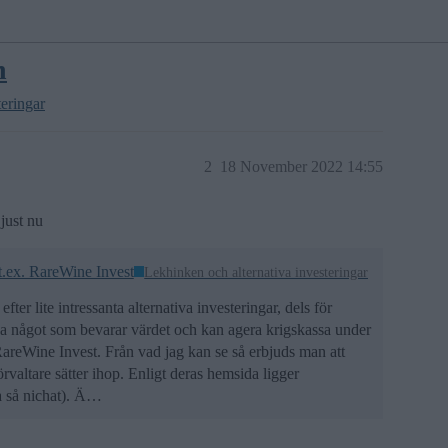
n
teringar
2
18 November 2022 14:55
 just nu
 t.ex. RareWine Invest
Lekhinken och alternativa investeringar
efter lite intressanta alternativa investeringar, dels för
tt ha något som bevarar värdet och kan agera krigskassa under
RareWine Invest. Från vad jag kan se så erbjuds man att
örvaltare sätter ihop. Enligt deras hemsida ligger
ra så nichat). Ä…