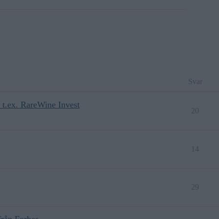
Svar
a t.ex. RareWine Invest
20
14
29
 från Forbes