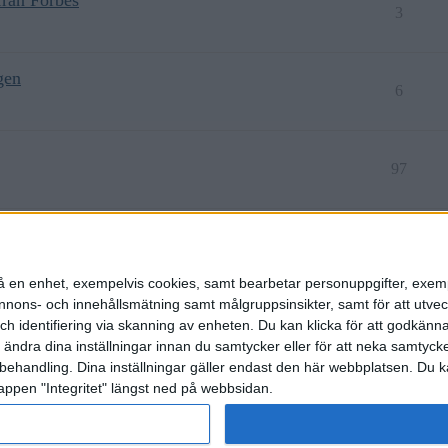
3
gen
6
97
63
n på en enhet, exempelvis cookies, samt bearbetar personuppgifter, exem
ons- och innehållsmätning samt målgruppsinsikter, samt för att utveck
h identifiering via skanning av enheten. Du kan klicka för att godkänn
h ändra dina inställningar innan du samtycker eller för att neka samtyck
behandling. Dina inställningar gäller endast den här webbplatsen. Du kan
appen "Integritet" längst ned på webbsidan.
etspolicy
rat