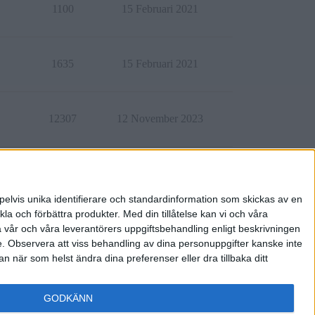
1100
15 Februari 2021
1635
15 Februari 2021
12307
12 November 2023
3180
25 Juni 2024
pelvis unika identifierare och standardinformation som skickas av en
la och förbättra produkter.
Med din tillåtelse kan vi och våra
a vår och våra leverantörers uppgiftsbehandling enligt beskrivningen
e.
Observera att viss behandling av dina personuppgifter kanske inte
 när som helst ändra dina preferenser eller dra tillbaka ditt
GODKÄNN