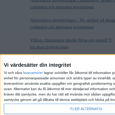
Lekhinken och alternativa investeringar
Alternativa investeringar | Ny artikel på blog
Lekhinken och alternativa investeringar
Vilken champagne skulle blow-my-mind? 🍾
Ett rikare liv
läsvärt-ämne
Fulvin vs. finvin
Vi värdesätter din integritet
Köpråd, tips och erfarenheter
Vi och våra
leverantorer
lagrar och/eller får åtkomst till informatio
enhet för personanpassade annonser och andra typer av innehåll, ann
leverantörer använda exakta uppgifter om geografisk positionering oc
ovan. Alternativt kan du få åtkomst till mer detaljerad information oc
kräver ditt samtycke, men du har rätt att invända mot sådan uppgifts
samtycke genom att gå tillbaka till denna webbplats och klicka på kn
Hem
Kategorier
Riktlinjer
Villkor
Integrit
FLER ALTERNATIV
Drivs av
Discourse
, visas bäst med JavaScript aktive