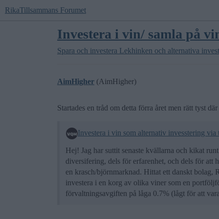
RikaTillsammans Forumet
Investera i vin/ samla på vi
Spara och investera
Lekhinken och alternativa inves
AimHigher
(AimHigher)
Startades en tråd om detta förra året men rätt tyst där
Investera i vin som alternativ invesstering via
Hej! Jag har suttit senaste kvällarna och kikat runt 
diversifering, dels för erfarenhet, och dels för a
en krasch/björnmarknad. Hittat ett danskt bolag, 
investera i en korg av olika viner som en portföljf
förvaltningsavgiften på låga 0.7% (lågt för att va