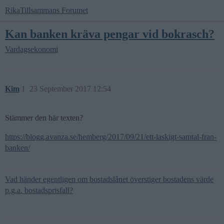
RikaTillsammans Forumet
Kan banken kräva pengar vid bokrasch?
Vardagsekonomi
Kim
1
23 September 2017 12:54
Stämmer den här texten?
https://blogg.avanza.se/hemberg/2017/09/21/ett-laskigt-samtal-fran-
banken/
Vad händer egentligen om bostadslånet överstiger bostadens värde
p.g.a. bostadsprisfall?