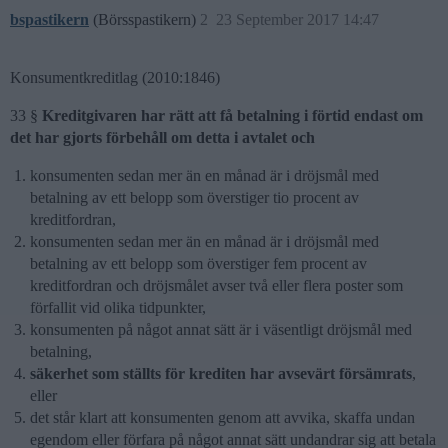
bspastikern
(Börsspastikern)
2
23 September 2017 14:47
Konsumentkreditlag (2010:1846)
33 §
Kreditgivaren har rätt att få betalning i förtid endast om
det har gjorts förbehåll om detta i avtalet och
konsumenten sedan mer än en månad är i dröjsmål med
betalning av ett belopp som överstiger tio procent av
kreditfordran,
konsumenten sedan mer än en månad är i dröjsmål med
betalning av ett belopp som överstiger fem procent av
kreditfordran och dröjsmålet avser två eller flera poster som
förfallit vid olika tidpunkter,
konsumenten på något annat sätt är i väsentligt dröjsmål med
betalning,
säkerhet som ställts för krediten har avsevärt försämrats
,
eller
det står klart att konsumenten genom att avvika, skaffa undan
egendom eller förfara på något annat sätt undandrar sig att betala