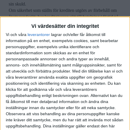
sin skuld.
Om säkerhet som ställts för krediten utgörs av förbehåll om
återtaganderätt, har kreditgivaren rätt till betalning i förtid på
grund av försämrad säkerhet endast om konsumenten
Vi värdesätter din integritet
uppsåtligen eller genom grov vårdslöshet har orsakat att
Vi och våra
leverantorer
lagrar och/eller får åtkomst till
säkerheten avsevärt försämrats.
information på en enhet, exempelvis cookies, samt bearbetar
Kreditgivaren har rätt till betalning av en bostadskredit i
personuppgifter, exempelvis unika identifierare och
förtid på grund av försämrad säkerhet endast om
standardinformation som skickas av en enhet för
säkerheten har avsevärt försämrats till följd av någon
personanpassade annonser och andra typer av innehåll,
annan orsak än en allmän prisnedgång på den relevanta
annons- och innehållsmätning samt målgruppsinsikter, samt för
marknaden.
att utveckla och förbättra produkter.
Med din tillåtelse kan vi och
I fråga om en bostadskredit som har bunden ränta för hela eller
våra leverantörer använda exakta uppgifter om geografisk
en del av avtalstiden, dock minst tre månader, har kreditgivaren
positionering och identifiering via skanning av enheten. Du kan
trots första–tredje styckena rätt att få betalning i förtid på den dag
klicka för att godkänna vår och våra leverantörers
då den tid för vilken räntan är bunden löper ut. Detta gäller dock
uppgiftsbehandling enligt beskrivningen ovan. Alternativt kan du
endast om det har gjorts förbehåll om det i avtalet och det finns
få åtkomst till mer detaljerad information och ändra dina
synnerliga skäl. Lag (2016:1031).
inställningar innan du samtycker eller för att neka samtycke.
Observera att viss behandling av dina personuppgifter kanske
inte kräver ditt samtycke, men du har rätt att invända mot sådan
uppgiftsbehandling. Dina inställningar gäller endast den här