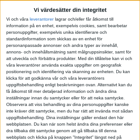
johana1
(Johana L)
4
4 Januari 2022 20:39
Vi värdesätter din integritet
Vi och våra
leverantorer
lagrar och/eller får åtkomst till
Jag har några anledningar, Jag är ny i det här med att investera i
information på en enhet, exempelvis cookies, samt bearbetar
aktier, och håller på att själv lära mig om det…
personuppgifter, exempelvis unika identifierare och
jag gillar volym i några amerikanska aktier, det blir inte samma sak
standardinformation som skickas av en enhet för
att köpa och sälja en aktie i ”Ford” till exempel om man vill göra en
personanpassade annonser och andra typer av innehåll,
trade samma dag…
annons- och innehållsmätning samt målgruppsinsikter, samt för
Det blir klar dyrare att köpa härifrån i Sverige och betala 0,21%
att utveckla och förbättra produkter.
Med din tillåtelse kan vi och
eller 0,15% med manuellt valutaväxling…
våra leverantörer använda exakta uppgifter om geografisk
Att köpa de direkt i interaktive Broker skulle förenkla saken, då
positionering och identifiering via skanning av enheten. Du kan
slipper man tänka på valutaväxling.
klicka för att godkänna vår och våra leverantörers
Jag är nyfiken hur ni gör om ni köper amerikanska aktier.
uppgiftsbehandling enligt beskrivningen ovan. Alternativt kan du
Tack för tipset om aktiefond, men jag vill vara lite mer aktiv med
få åtkomst till mer detaljerad information och ändra dina
specifika aktier.
inställningar innan du samtycker eller för att neka samtycke.
Observera att viss behandling av dina personuppgifter kanske
inte kräver ditt samtycke, men du har rätt att invända mot sådan
uppgiftsbehandling. Dina inställningar gäller endast den här
webbplatsen. Du kan när som helst ändra dina preferenser eller
alf
5
4 Januari 2022 21:54
dra tillbaka ditt samtycke genom att gå tillbaka till denna
webbplats och klicka på knappen "Integritet" längst ned på