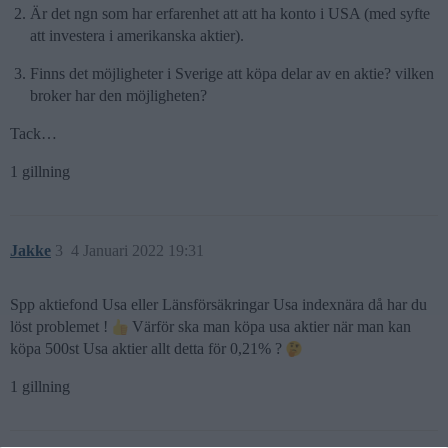
Är det ngn som har erfarenhet att att ha konto i USA (med syfte
att investera i amerikanska aktier).
Finns det möjligheter i Sverige att köpa delar av en aktie? vilken
broker har den möjligheten?
Tack…
1 gillning
Jakke
3
4 Januari 2022 19:31
Spp aktiefond Usa eller Länsförsäkringar Usa indexnära då har du
löst problemet !
Värför ska man köpa usa aktier när man kan
köpa 500st Usa aktier allt detta för 0,21% ?
1 gillning