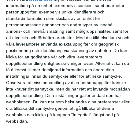
Skatten på inkomst (överskott) av kapital är 30 %. På underskott av
information på en enhet, exempelvis cookies, samt bearbetar
kapital får du skattereduktion med 30 % om underskottet är högst
personuppgifter, exempelvis unika identifierare och
100 000 kr.
standardinformation som skickas av en enhet för
Om underskottet är större än 100 000 kr är skattereduktionen 30 %
personanpassade annonser och andra typer av innehåll,
annons- och innehållsmätning samt målgruppsinsikter, samt för
av 100 000 kr, d.v.s. 30 000 kr plus 21 % av den del av
att utveckla och förbättra produkter.
Med din tillåtelse kan vi och
underskottet som överstiger 100 000 kr.
våra leverantörer använda exakta uppgifter om geografisk
Särskilda regler gäller för investeraravdraget. Om investeraravdrag
positionering och identifiering via skanning av enheten. Du kan
ingår i underskott av kapital får man alltid skattereduktion med 30
klicka för att godkänna vår och våra leverantörers
procent av investeraravdraget.
uppgiftsbehandling enligt beskrivningen ovan. Alternativt kan du
få åtkomst till mer detaljerad information och ändra dina
inställningar innan du samtycker eller för att neka samtycke.
Observera att viss behandling av dina personuppgifter kanske
Bjornen
(Björn)
3
11 Mars 2020 00:39
inte kräver ditt samtycke, men du har rätt att invända mot sådan
uppgiftsbehandling. Dina inställningar gäller endast den här
webbplatsen. Du kan när som helst ändra dina preferenser eller
Hej David,
dra tillbaka ditt samtycke genom att gå tillbaka till denna
webbplats och klicka på knappen "Integritet" längst ned på
Jag håller med dig om att det borde vara mer fördelaktigt att flytta
webbsidan.
från fondkonto till ISK när börsen är nere i en svacka. Däremot
svänger börsen mycket från dag till dag, så det kan vara lite
riskabelt att göra en större rockad just nu. Om jag vore dig hade jag