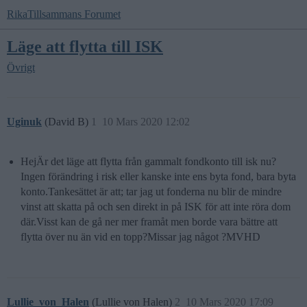
RikaTillsammans Forumet
Läge att flytta till ISK
Övrigt
Uginuk
(David B)
1
10 Mars 2020 12:02
HejÄr det läge att flytta från gammalt fondkonto till isk nu?
Ingen förändring i risk eller kanske inte ens byta fond, bara byta
konto.Tankesättet är att; tar jag ut fonderna nu blir de mindre
vinst att skatta på och sen direkt in på ISK för att inte röra dom
där.Visst kan de gå ner mer framåt men borde vara bättre att
flytta över nu än vid en topp?Missar jag något ?MVHD
Lullie_von_Halen
(Lullie von Halen)
2
10 Mars 2020 17:09