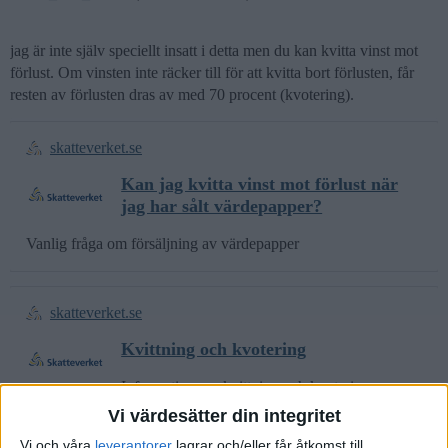
jag är inte själv speciellt insatt i detta men du kan kvitta vinst mot
förlust. Om vinsten inte räcker till för att kvitta bort förlusten, får
resten av förlusten dras av med 70 procent (kvotering).
skatteverket.se
Kan jag kvitta vinst mot förlust när
jag har sålt värdepapper?
Vanlig fråga om försäljning av värdepapper
skatteverket.se
Kvittning och kvotering
Information om kvittning och kvotering
Vi värdesätter din integritet
Vi och våra
leverantorer
lagrar och/eller får åtkomst till