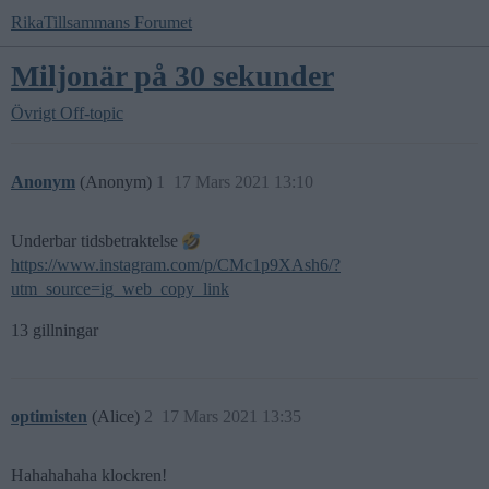
RikaTillsammans Forumet
Miljonär på 30 sekunder
Övrigt
Off-topic
Anonym
(Anonym)
1
17 Mars 2021 13:10
Underbar tidsbetraktelse
https://www.instagram.com/p/CMc1p9XAsh6/?
utm_source=ig_web_copy_link
13 gillningar
optimisten
(Alice)
2
17 Mars 2021 13:35
Hahahahaha klockren!