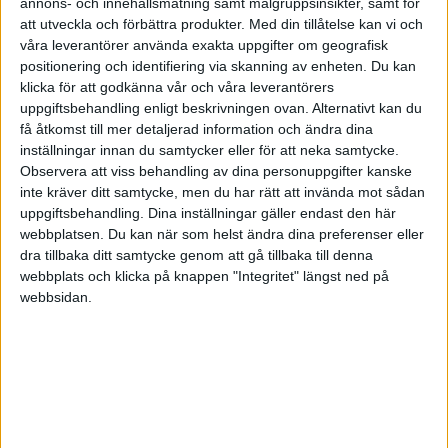
annons- och innehållsmätning samt målgruppsinsikter, samt för
att utveckla och förbättra produkter.
Med din tillåtelse kan vi och
janbolmeson
(Jan Bolmeson)
5
18 Mars 2021 23:21
våra leverantörer använda exakta uppgifter om geografisk
positionering och identifiering via skanning av enheten. Du kan
klicka för att godkänna vår och våra leverantörers
Helt magisk! Inte ofta man skrattar högt 00:21 för sig själv.
uppgiftsbehandling enligt beskrivningen ovan. Alternativt kan du
2 gillningar
få åtkomst till mer detaljerad information och ändra dina
inställningar innan du samtycker eller för att neka samtycke.
Observera att viss behandling av dina personuppgifter kanske
inte kräver ditt samtycke, men du har rätt att invända mot sådan
MattiasA90
(Mattias Andersson)
6
19 Mars 2021 08:00
uppgiftsbehandling. Dina inställningar gäller endast den här
webbplatsen. Du kan när som helst ändra dina preferenser eller
dra tillbaka ditt samtycke genom att gå tillbaka till denna
Haha har flera kollegor på jobbet som beter sig ungefär sådär! Den
webbplats och klicka på knappen "Integritet" längst ned på
ene blev faktiskt på riktigt miljonär på gamestop på nån dag.
webbsidan.
Förlorade allt bara nån dag senare och sålde med förlust istället…
Han idiotförklarade i stort sett alla på jobbet som inte köpte
gamestop innan han förlorade
6 gillningar
Liknande ämnen du kan gilla