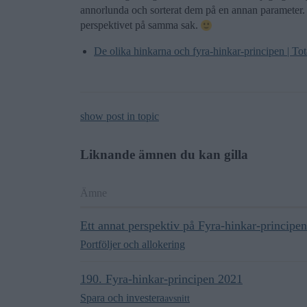
annorlunda och sorterat dem på en annan parameter. 
perspektivet på samma sak.
De olika hinkarna och fyra-hinkar-principen | T
show post in topic
Liknande ämnen du kan gilla
Ämne
Ett annat perspektiv på Fyra-hinkar-principen.
Portföljer och allokering
190. Fyra-hinkar-principen 2021
Spara och investera
avsnitt