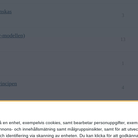
önskas
3
ar-modellen)
13
1
rincipen
4
8
n på en enhet, exempelvis cookies, samt bearbetar personuppgifter, exem
ons- och innehållsmätning samt målgruppsinsikter, samt för att utveck
h identifiering via skanning av enheten. Du kan klicka för att godkänn