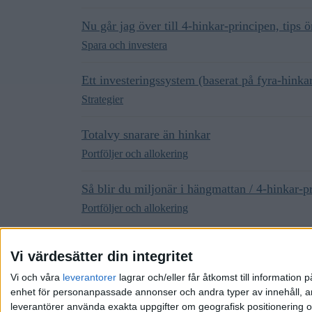
Nu går jag över till 4-hinkar-principen, tips 
Spara och investera
Ett investeringssystem (baserat på fyra-hink
Strategier
Totalvy snarare än hinkar
Portföljer och allokering
Så blir du miljonär i hängmattan / 4-hinkar-p
Portföljer och allokering
Fyra hinkar-metoden och fondtyper
Vi värdesätter din integritet
Kom igång / få feedback
Vi och våra
leverantorer
lagrar och/eller får åtkomst till informatio
enhet för personanpassade annonser och andra typer av innehåll, ann
leverantörer använda exakta uppgifter om geografisk positionering oc