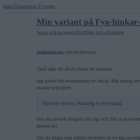
RikaTillsammans Forumet
Min variant på Fya-hinkar-p
Spara och investera
Portföljer och allokering
janbolmeson
(Jan Bolmeson)
Tack själv för att du bidrar till forumet.
Jag tycker ditt resonemang ser bra ut. Min poäng med f
snarare principen:
Plans are useless. Planning is everything.
Om din modell fungerar för dig; kör! Det är ju beslu
genom det.
Om du frågar mig utifrån modellen så ser jag egentlig