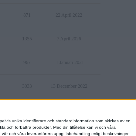
871
22 April 2022
1355
7 April 2026
967
11 Januari 2021
3033
13 December 2022
4052
30 Juli 2023
pelvis unika identifierare och standardinformation som skickas av en
la och förbättra produkter.
Med din tillåtelse kan vi och våra
a vår och våra leverantörers uppgiftsbehandling enligt beskrivningen