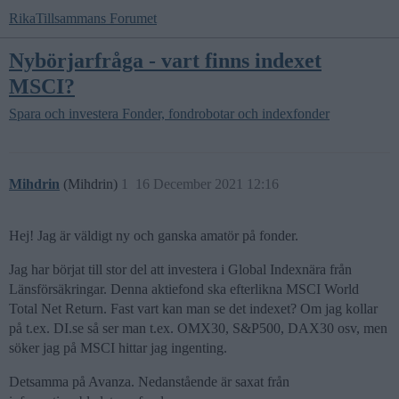
RikaTillsammans Forumet
Nybörjarfråga - vart finns indexet
MSCI?
Spara och investera
Fonder, fondrobotar och indexfonder
Mihdrin
(Mihdrin)
1
16 December 2021 12:16
Hej! Jag är väldigt ny och ganska amatör på fonder.
Jag har börjat till stor del att investera i Global Indexnära från
Länsförsäkringar. Denna aktiefond ska efterlikna MSCI World
Total Net Return. Fast vart kan man se det indexet? Om jag kollar
på t.ex. DI.se så ser man t.ex. OMX30, S&P500, DAX30 osv, men
söker jag på MSCI hittar jag ingenting.
Detsamma på Avanza. Nedanstående är saxat från