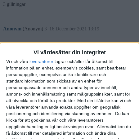
3 gillningar
Anonym
(Anonym)
3
16 December 2021 13:19
Mihdrin:
Vi värdesätter din integritet
Och, finns det någon svensk sida (typ
Avanza
,
Nordnet
, DI.se)
Vi och våra
leverantorer
lagrar och/eller får åtkomst till
där man kan se indexet?
information på en enhet, exempelvis cookies, samt bearbetar
personuppgifter, exempelvis unika identifierare och
standardinformation som skickas av en enhet för
Bara att gå in i oinloggat läge och kolla direkt på fonden:
personanpassade annonser och andra typer av innehåll,
Fondguide | Avanza
annons- och innehållsmätning samt målgruppsinsikter, samt för
att utveckla och förbättra produkter.
Med din tillåtelse kan vi och
våra leverantörer använda exakta uppgifter om geografisk
positionering och identifiering via skanning av enheten. Du kan
Mihdrin
(Mihdrin)
4
16 December 2021 13:40
klicka för att godkänna vår och våra leverantörers
uppgiftsbehandling enligt beskrivningen ovan. Alternativt kan du
få åtkomst till mer detaljerad information och ändra dina
Precis, fonden vet jag finns där, men tänkte om man kan se hur