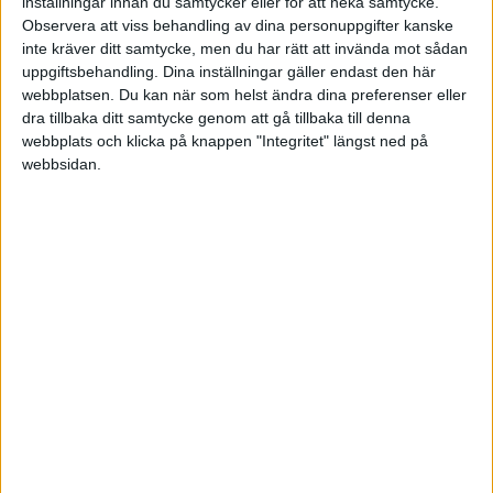
inställningar innan du samtycker eller för att neka samtycke.
själva indexet (MSCI) går, men det kanske inte är vanligt index?
Observera att viss behandling av dina personuppgifter kanske
inte kräver ditt samtycke, men du har rätt att invända mot sådan
Men undrar mest vad är skillnaden på varför S&P500 finns men
uppgiftsbehandling. Dina inställningar gäller endast den här
inte MSCI.
webbplatsen. Du kan när som helst ändra dina preferenser eller
dra tillbaka ditt samtycke genom att gå tillbaka till denna
Tack
webbplats och klicka på knappen "Integritet" längst ned på
webbsidan.
1 gillning
Anonym
(Anonym)
5
16 December 2021 14:16
Dyrt för dom att köpa in det. Har frågat om dom (
Avanza
) inte kan
byta ut DJ world för nått halvår sen.
1 gillning
Jakke
6
16 December 2021 14:17