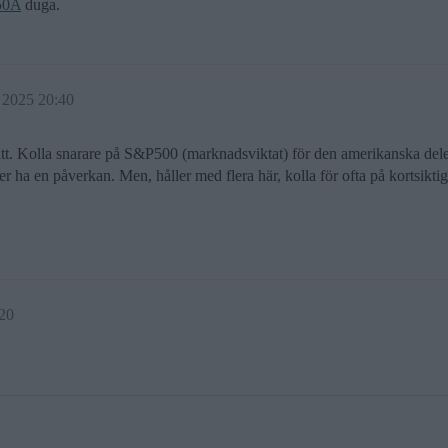
50A
duga.
 2025 20:40
t rätt. Kolla snarare på S&P500 (marknadsviktat) för den amerikanska 
 en påverkan. Men, håller med flera här, kolla för ofta på kortsiktiga r
20