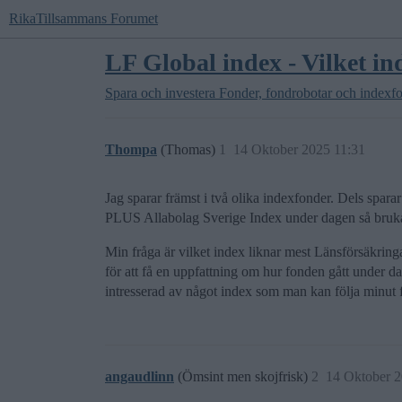
RikaTillsammans Forumet
LF Global index - Vilket in
Spara och investera
Fonder, fondrobotar och indexf
Thompa
(Thomas)
1
14 Oktober 2025 11:31
Jag sparar främst i två olika indexfonder. Dels spar
PLUS Allabolag Sverige Index under dagen så bruk
Min fråga är vilket index liknar mest Länsförsäkring
för att få en uppfattning om hur fonden gått under 
intresserad av något index som man kan följa minut
angaudlinn
(Ömsint men skojfrisk)
2
14 Oktober 2