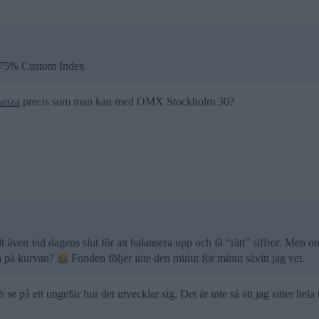
n 75% Custom Index
anza
precis som man kan med OMX Stockholm 30?
 även vid dagens slut för att balansera upp och få “rätt” siffror. Men o
ra på kurvan?
Fonden följer inte den minut för minut såvitt jag vet.
h se på ett ungefär hur det utvecklar sig. Det är inte så att jag sitter 