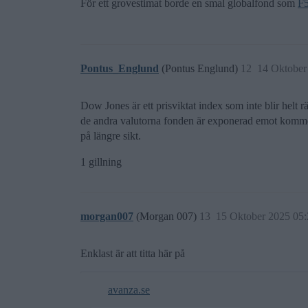
För ett grovestimat borde en smal globalfond som
F
Pontus_Englund
(Pontus Englund)
12
14 Oktober
Dow Jones är ett prisviktat index som inte blir hel
de andra valutorna fonden är exponerad emot kommer ha
på längre sikt.
1 gillning
morgan007
(Morgan 007)
13
15 Oktober 2025 05:
Enklast är att titta här på
avanza.se