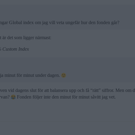
ingar Global index om jag vill veta ungefär hur den fonden går?
et är det som ligger närmast:
5% Custom Index
lja minut för minut under dagen.
en vid dagens slut för att balansera upp och få “rätt” siffror. Men om d
urvan?
Fonden följer inte den minut för minut såvitt jag vet.