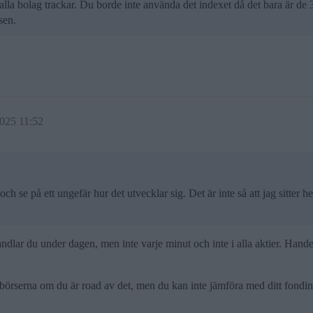
a bolag trackar. Du borde inte använda det indexet då det bara är de
sen.
025 11:52
och se på ett ungefär hur det utvecklar sig. Det är inte så att jag sitte
ar du under dagen, men inte varje minut och inte i alla aktier. Handeln s
 börserna om du är road av det, men du kan inte jämföra med ditt fondin