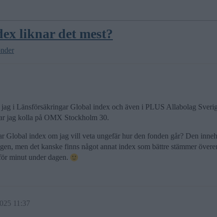
dex liknar det mest?
onder
ar jag i Länsförsäkringar Global index och även i PLUS Allabolag Sverige
ar jag kolla på OMX Stockholm 30.
ar Global index om jag vill veta ungefär hur den fonden går? Den innehå
dagen, men det kanske finns något annat index som bättre stämmer över
 för minut under dagen.
025 11:37