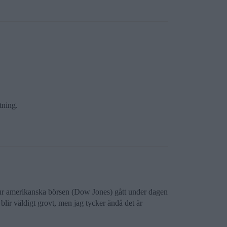
tning.
at hur amerikanska börsen (Dow Jones) gått under dagen
lir väldigt grovt, men jag tycker ändå det är