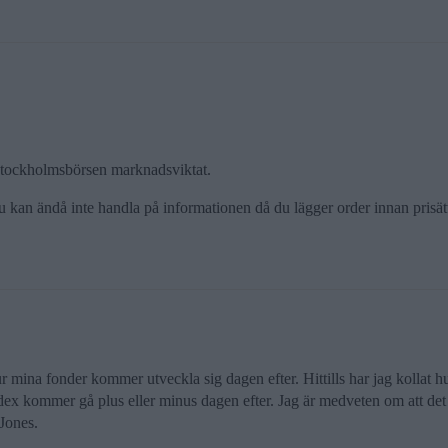
a Stockholmsbörsen marknadsviktat.
 Du kan ändå inte handla på informationen då du lägger order innan prisät
 hur mina fonder kommer utveckla sig dagen efter. Hittills har jag koll
dex kommer gå plus eller minus dagen efter. Jag är medveten om att det b
 Jones.