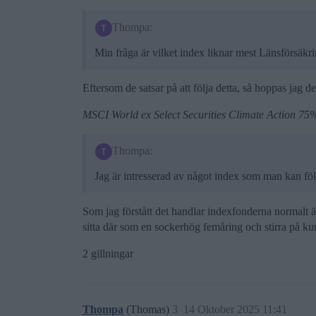
Thompa:
Min fråga är vilket index liknar mest Länsförsäkr
Eftersom de satsar på att följa detta, så hoppas jag d
MSCI World ex Select Securities Climate Action 7
Thompa:
Jag är intresserad av något index som man kan fö
Som jag förstått det handlar indexfonderna normalt äv
sitta där som en sockerhög femåring och stirra på k
2 gillningar
Thompa
(Thomas)
3
14 Oktober 2025 11:41