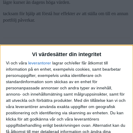
lägre kurser än dagens höga värden.
tacksam för hjälp att förstå hur effekter av att ställa om till en annan
portfölj påverkar.
emilv
(Emil Vikström)
2
8 April 2019 15:59
Vi värdesätter din integritet
Vi och våra
leverantorer
lagrar och/eller får åtkomst till
Så länge pengarna stannar i samma ISK så blir det ingen extra skatt.
information på en enhet, exempelvis cookies, samt bearbetar
Det enda du “betalar” är dagarna du står utanför marknden med
personuppgifter, exempelvis unika identifierare och
pengarna. I snitt är risken större att du missar uppgångar än
standardinformation som skickas av en enhet för
nedgångar.
personanpassade annonser och andra typer av innehåll,
annons- och innehållsmätning samt målgruppsinsikter, samt för
att utveckla och förbättra produkter.
Med din tillåtelse kan vi och
våra leverantörer använda exakta uppgifter om geografisk
Robin
(Robin Wikström)
3
9 April 2019 00:37
positionering och identifiering via skanning av enheten. Du kan
klicka för att godkänna vår och våra leverantörers
uppgiftsbehandling enligt beskrivningen ovan. Alternativt kan du
Hej!
få åtkomst till mer detaljerad information och ändra dina