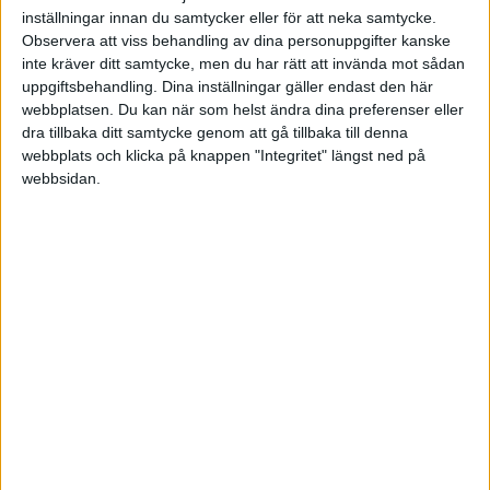
inställningar innan du samtycker eller för att neka samtycke.
Jag skulle rekommendera dig att sälja av dom delarna som har blivit
Observera att viss behandling av dina personuppgifter kanske
för stora och sedan endast flytta dessa, som Emil skriver ovan så
inte kräver ditt samtycke, men du har rätt att invända mot sådan
hamnar du annars utanför marknaden i ca en vecka.
uppgiftsbehandling. Dina inställningar gäller endast den här
webbplatsen. Du kan när som helst ändra dina preferenser eller
Använd Jans
excelmall
för att räkna ut hur du ska ombalansera så
dra tillbaka ditt samtycke genom att gå tillbaka till denna
fungerar det bra!
webbplats och klicka på knappen "Integritet" längst ned på
webbsidan.
Liknande ämnen du kan gilla
Ämne
Svar
Visningar
Aktivitet
Hur ska jag justera min portfölj?
23 Augusti
3
584
2021
Spara och investera
Ombalansering
26 Januari
1
492
2019
Portföljer och allokering