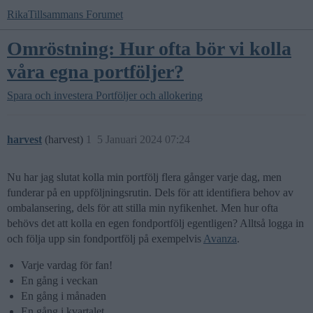
RikaTillsammans Forumet
Omröstning: Hur ofta bör vi kolla
våra egna portföljer?
Spara och investera
Portföljer och allokering
harvest
(harvest)
1
5 Januari 2024 07:24
Nu har jag slutat kolla min portfölj flera gånger varje dag, men
funderar på en uppföljningsrutin. Dels för att identifiera behov av
ombalansering, dels för att stilla min nyfikenhet. Men hur ofta
behövs det att kolla en egen fondportfölj egentligen? Alltså logga in
och följa upp sin fondportfölj på exempelvis
Avanza
.
Varje vardag för fan!
En gång i veckan
En gång i månaden
En gång i kvartalet