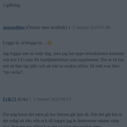
1 gillning
angaudlinn
(Ömsint men skojfrisk)
4
5 Januari 2024 07:49
Logga in, schlogga in…
Jag loggar inte in varje dag, men jag har uppe börsskärmen konstant
och kör LFs sida för fondjämförelser som supplement. Det är ett bra
sätt att lura sig själv och att inte se exakta siffror. Så mitt svar blev
“en vecka”.
Erik71
(Erik)
5
5 Januari 2024 08:13
För mig beror det mest på hur börsen går just då. När det går bra är
det roligt att titta ofta och då loggar jag in åtminstone nästan varje
dag. När det går dåligt kan det gå månader mellan mina