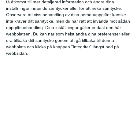
få åtkomst till mer detaljerad information och ändra dina
2 gillningar
inställningar innan du samtycker eller för att neka samtycke.
Observera att viss behandling av dina personuppgifter kanske
inte kräver ditt samtycke, men du har rätt att invända mot sådan
Carro2
8
5 Januari 2024 10:24
uppgiftsbehandling. Dina inställningar gäller endast den här
webbplatsen. Du kan när som helst ändra dina preferenser eller
dra tillbaka ditt samtycke genom att gå tillbaka till denna
Jag loggar in varje dag, säkert inte sunt
. Men är det rött så blir
webbplats och klicka på knappen "Integritet" längst ned på
jag inte nojjig längre i alla fall.
webbsidan.
Maximus
(Kalle Anka)
9
5 Januari 2024 10:26
Jag svarade en gång per år men följer det inte själv.
Carl5
(Carl5)
10
5 Januari 2024 10:47