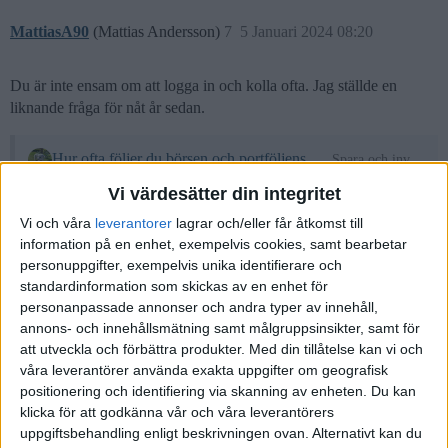
MattiasA90
(Mattias Andersson)
7
5 Januari 2024 08:20
Du är inte ensam om att logga in och kolla ofta. Jag ställde en
liknande fråga för nåt år sedan.
Hur ofta följer du börsen och portföljens utveckling?
Spara och investera
Vi värdesätter din integritet
Läser här och där att många sparare är nästintill maniska när
det gäller att logga in och kolla utvecklingen i sina innehav och
Vi och våra
leverantorer
lagrar och/eller får åtkomst till
kolla hur börsen går just nu. En del tydligen flera gånger om
information på en enhet, exempelvis cookies, samt bearbetar
dagen
Tänkte därför det kunde vara kul att undersöka hur
personuppgifter, exempelvis unika identifierare och
det ser ut här på forumet. Hur ofta kollar du börsens utveckling
standardinformation som skickas av en enhet för
och/eller loggar in för att kolla utvecklingen i portföljen? Välj
personanpassade annonser och andra typer av innehåll,
det alternativ som ligger närmast sanningen. (har ju förstått att
annons- och innehållsmätning samt målgruppsinsikter, samt för
det är sjukt svårt att skapa en omröstning…
att utveckla och förbättra produkter.
Med din tillåtelse kan vi och
våra leverantörer använda exakta uppgifter om geografisk
positionering och identifiering via skanning av enheten. Du kan
Jag loggar in en gång i månaden. Ibland två. Följer då upp och
klicka för att godkänna vår och våra leverantörers
sammanställer lite.
uppgiftsbehandling enligt beskrivningen ovan. Alternativt kan du