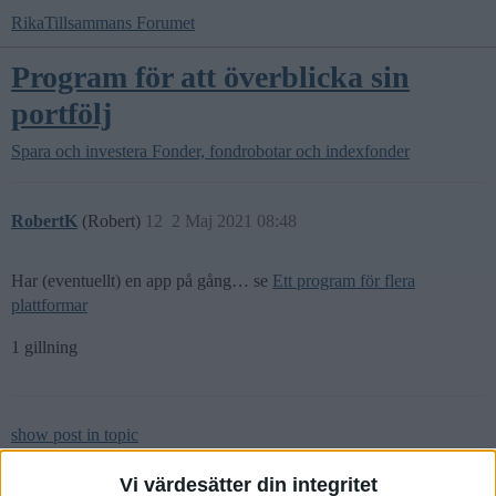
RikaTillsammans Forumet
Program för att överblicka sin
portfölj
Spara och investera
Fonder, fondrobotar och indexfonder
RobertK
(Robert)
12
2 Maj 2021 08:48
Har (eventuellt) en app på gång… se
Ett program för flera
plattformar
1 gillning
show post in topic
Vi värdesätter din integritet