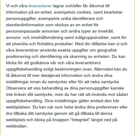
Liknande ämnen du kan gilla
Vi och våra
leverantorer
lagrar och/eller får åtkomst till
information på en enhet, exempelvis cookies, samt bearbetar
Ämne
Svar
Visningar
Aktivitet
personuppgifter, exempelvis unika identifierare och
standardinformation som skickas av en enhet för
Morningstar X-ray | Är det bara
personanpassade annonser och andra typer av innehåll,
17 Januari
annons- och innehållsmätning samt målgruppsinsikter, samt för
jag som inte får det att fungera?
17
2550
2024
att utveckla och förbättra produkter.
Med din tillåtelse kan vi och
Off-topic
våra leverantörer använda exakta uppgifter om geografisk
positionering och identifiering via skanning av enheten. Du kan
App. rekommendationer?
klicka för att godkänna vår och våra leverantörers
6 November
12
3301
uppgiftsbehandling enligt beskrivningen ovan. Alternativt kan du
2021
Spara och investera
få åtkomst till mer detaljerad information och ändra dina
inställningar innan du samtycker eller för att neka samtycke.
Ett program för flera plattformar
Observera att viss behandling av dina personuppgifter kanske
14
2899
20 Maj 2021
Strategier
inte kräver ditt samtycke, men du har rätt att invända mot sådan
uppgiftsbehandling. Dina inställningar gäller endast den här
webbplatsen. Du kan när som helst ändra dina preferenser eller
Lysakoll - håll koll på Lysas
dra tillbaka ditt samtycke genom att gå tillbaka till denna
26 Oktober
fonder och dina konton
46
11121
webbplats och klicka på knappen "Integritet" längst ned på
2025
Fonder, fondrobotar och indexfonder
webbsidan.