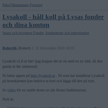
RikaTillsammans Forumet
Lysakoll - håll koll på Lysas fonder
och dina konton
Spara och investera
Fonder, fondrobotar och indexfonder
RobertK
(Robert)
1
22 December 2020 10:35
Lysakoll v2.0 är här! (jag hoppas det är ok med en ny tråd, då den
gamla är lite utdaterad)
Ni hittar appen på
http://lysakoll.se
. Ni som har installerat Lysakoll
på hemskärmen kan behöva ta bort och lägga till den på nytt.
Se
video
för en snabb demo av (de flesta) funktionerna:
Nytt är: