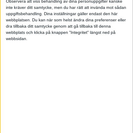
Observera att viss behandling av dina personuppgifter kanske
inte kräver ditt samtycke, men du har rätt att invända mot sådan
uppgiftsbehandling. Dina inställningar gäller endast den här
webbplatsen. Du kan när som helst ändra dina preferenser eller
dra tillbaka ditt samtycke genom att gå tillbaka till denna
webbplats och klicka på knappen "Integritet" längst ned på
webbsidan.
1 gillning
Markus16
(Muraks)
8
14 Februari 2021 06:20
Sidan ser riktigt proffsig ut! Två frågor:
räknar den med skatt och lysas avgift?