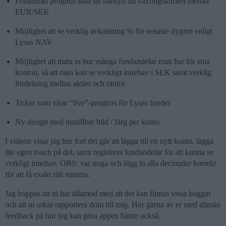
Förbättrad prognos som tar hänsyn till växlingskursen mellan
EUR/SEK
Möjlighet att se verklig avkastning % för senaste dygnet enligt
Lysas NAV
Möjlighet att mata in hur många fondandelar man har för sina
konton, så att man kan se verkligt innehav i SEK samt verklig
fördelning mellan aktier och räntor
Ticker som visar “live”-prognos för Lysas fonder
Ny design med inställbar bild / färg per konto
I videon visar jag hur fort det går att lägga till ett nytt konto, lägga
lite egen touch på det, samt registrera fondandelar för att kunna se
verkligt innehav. OBS: var noga och lägg in alla decimaler korrekt
för att få exakt rätt summa.
Jag hoppas att ni har tålamod med att det kan finnas vissa buggar
och att ni orkar rapportera dom till mig. Hör gärna av er med allmän
feedback på hur jag kan göra appen bättre också.