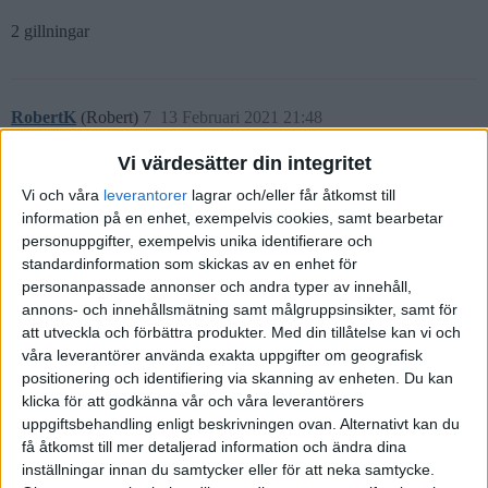
2 gillningar
RobertK
(Robert)
7
13 Februari 2021 21:48
Vi värdesätter din integritet
v2.4.0 utlagd nu med förväntad avkastning, sharpekvot mm.
Vi och våra
leverantorer
lagrar och/eller får åtkomst till
information på en enhet, exempelvis cookies, samt bearbetar
personuppgifter, exempelvis unika identifierare och
standardinformation som skickas av en enhet för
personanpassade annonser och andra typer av innehåll,
annons- och innehållsmätning samt målgruppsinsikter, samt för
att utveckla och förbättra produkter.
Med din tillåtelse kan vi och
våra leverantörer använda exakta uppgifter om geografisk
positionering och identifiering via skanning av enheten. Du kan
klicka för att godkänna vår och våra leverantörers
uppgiftsbehandling enligt beskrivningen ovan. Alternativt kan du
få åtkomst till mer detaljerad information och ändra dina
inställningar innan du samtycker eller för att neka samtycke.