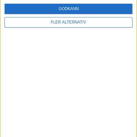
GODKÄNN
FLER ALTERNATIV
Videodemo
Jag lade precis ut en ny uppdatering av Lysakoll, där det går att se
den historiska utvecklingen för
totalen (som tidigare)
räntor
aktier (totalt)
aktier (global)
aktier (sverige)