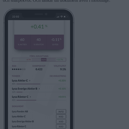
och sharpekvot. Och länkar till dokument även i mobilläge.