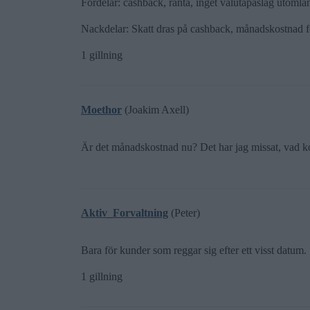
Fördelar: cashback, ränta, inget valutapåslag utomla
Nackdelar: Skatt dras på cashback, månadskostnad f
1 gillning
Moethor
(Joakim Axell)
Är det månadskostnad nu? Det har jag missat, vad ko
Aktiv_Forvaltning
(Peter)
Bara för kunder som reggar sig efter ett visst datum.
1 gillning