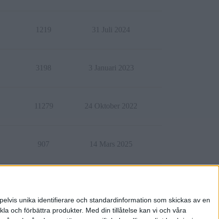
1219
31 Juli 2024
3198
3 Januari 2023
11279
24 Oktober 2022
907
14 Mars 2025
666
11 Juni 2025
pelvis unika identifierare och standardinformation som skickas av en
la och förbättra produkter.
Med din tillåtelse kan vi och våra