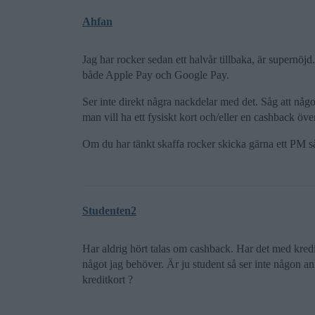
Ahfan
Jag har rocker sedan ett halvår tillbaka, är supernö
både Apple Pay och Google Pay.
Ser inte direkt några nackdelar med det. Såg att nå
man vill ha ett fysiskt kort och/eller en cashback öv
Om du har tänkt skaffa rocker skicka gärna ett PM s
Studenten2
Har aldrig hört talas om cashback. Har det med kreditk
något jag behöver. Är ju student så ser inte någon a
kreditkort ?