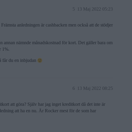
5
13 Maj 2022 05:23
jd. Främsta anledningen är cashbacken men också att de stödjer
gon annan nämnde månadskostnad för kort. Det gäller bara om
er 1%.
å får du en inbjudan
6
13 Maj 2022 08:25
ort att göra? Själv har jag inget kreditkort då det inte är
nledning att ha en nu. Är Rocker mest för de som har