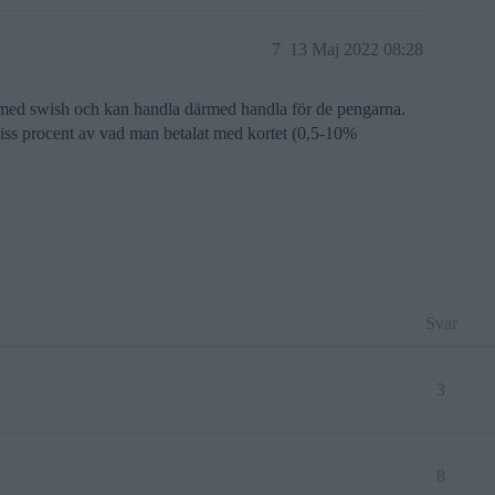
7
13 Maj 2022 08:28
r med swish och kan handla därmed handla för de pengarna.
 viss procent av vad man betalat med kortet (0,5-10%
Svar
3
8