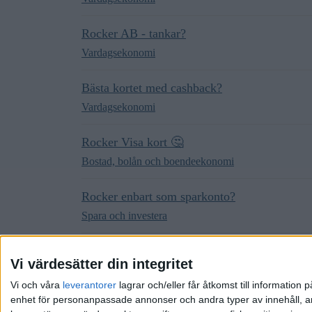
Rocker AB - tankar?
Vardagsekonomi
Bästa kortet med cashback?
Vardagsekonomi
Rocker Visa kort 🤔
Bostad, bolån och boendeekonomi
Rocker enbart som sparkonto?
Spara och investera
Nån som använder rocker?
Vi värdesätter din integritet
Spara och investera
Vi och våra
leverantorer
lagrar och/eller får åtkomst till informatio
enhet för personanpassade annonser och andra typer av innehåll, ann