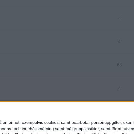
4
4
63
4
2
n på en enhet, exempelvis cookies, samt bearbetar personuppgifter, exem
ons- och innehållsmätning samt målgruppsinsikter, samt för att utveck