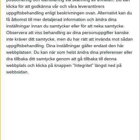
klicka för att godkänna vår och våra leverantörers
Härligt att du är sugen på att ta första steget mot en mentor!
uppgiftsbehandling enligt beskrivningen ovan. Alternativt kan du
få åtkomst till mer detaljerad information och ändra dina
Jag har haft flera mentorer.
inställningar innan du samtycker eller för att neka samtycke.
Mina kriterier för att en person ska passa som mentor är följande:
Observera att viss behandling av dina personuppgifter kanske
inte kräver ditt samtycke, men du har rätt att invända mot sådan
Personen ska ha gjort det jag vill göra om XX år.
uppgiftsbehandling. Dina inställningar gäller endast den här
Personens värderingar ska jag anse vara god.
webbplatsen. Du kan när som helst ändra dina preferenser eller
Personen har ett driv framåt.
dra tillbaka ditt samtycke genom att gå tillbaka till denna
Personen ska vilja vara mentor.
webbplats och klicka på knappen "Integritet" längst ned på
webbsidan.
Jag har aldrig gett ekonomisk kompensation, men de flesta mentorer
jag har haft, har jag fått via kontakter.
Första steget är att du funderar på vad du ska få ut av mentorskapet,
vad ska det ge dig.
Sedan har jag spridit ordet till vänner och bekanta, då har jag fått
napp.
1 gillning
Liknande ämnen du kan gilla