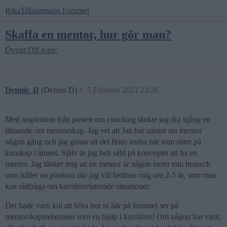
RikaTillsammans Forumet
Skaffa en mentor, hur gör man?
Övrigt
Off-topic
Dennis_D
(Dennis D)
1
5 Februari 2021 23:26
Med inspiration från posten om coaching tänkte jag dra igång en
liknande om mentorskap. Jag vet att Jan har nämnt sin mentor
någon gång och jag gissar att det finns andra här som sitter på
kunskap i ämnet. Själv är jag helt såld på konceptet att ha en
mentor. Jag tänker mig att en mentor är någon inom min bransch
som håller en position där jag vill befinna mig om 2-5 år, som man
kan rådfråga om karriärsrelaterade situationer.
Det hade varit kul att höra hur ni här på forumet ser på
mentorskapsrelationer som en hjälp i karriären! Om någon har varit,