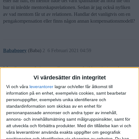
eller har haft, en mentor hade det varit spännande att höra lite om
hur ni inledde mentorskapsrelationen. Sedan är jag också nyfiken
av vad mentorn får ut av relationen. Handlar det vanligtvis om en
pengakompensation eller finns någon annan kompensationsmodell?
Bababooey
(Baba)
2
6 Februari 2021 04:59
Låter lite som relationen mellan yngre och äldre män i gamla
Grekland.
Vi värdesätter din integritet
Men skämt o sido, jag letar mer efter bra idéer och principer som
Vi och våra
leverantorer
lagrar och/eller får åtkomst till
jag försöker följa i livet. Kan vara från böcker, YouTube osv. Finns
information på en enhet, exempelvis cookies, samt bearbetar
väl en massa sådant inom finans också kan jag tänka mig.
personuppgifter, exempelvis unika identifierare och
standardinformation som skickas av en enhet för
2 gillningar
personanpassade annonser och andra typer av innehåll,
annons- och innehållsmätning samt målgruppsinsikter, samt för
att utveckla och förbättra produkter.
Med din tillåtelse kan vi och
OscarW
(OscarW)
3
6 Februari 2021 05:41
våra leverantörer använda exakta uppgifter om geografisk
positionering och identifiering via skanning av enheten. Du kan