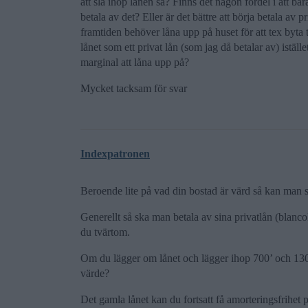
att slå ihop lånen så? Finns det någon fördel i att bara
betala av det? Eller är det bättre att börja betala av 
framtiden behöver låna upp på huset för att tex byta t
lånet som ett privat lån (som jag då betalar av) istäl
marginal att låna upp på?
Mycket tacksam för svar
Indexpatronen
Beroende lite på vad din bostad är värd så kan man se
Generellt så ska man betala av sina privatlån (blanc
du tvärtom.
Om du lägger om lånet och lägger ihop 700’ och 130’ s
värde?
Det gamla lånet kan du fortsatt få amorteringsfrihe