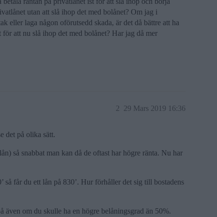
 betala räntan på privatlånet ist för att slå ihop och börja
privatlånet utan att slå ihop det med bolånet? Om jag i
ak eller laga någon oförutsedd skada, är det då bättre att ha
let för att nu slå ihop det med bolånet? Har jag då mer
2
29 Mars 2019 16:36
 det på olika sätt.
olån) så snabbat man kan då de oftast har högre ränta. Nu har
å får du ett lån på 830’. Hur förhåller det sig till bostadens
t på även om du skulle ha en högre belåningsgrad än 50%.