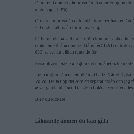
Däremot kommer ditt privatlån få amortering om du l
understiger 50%).
Om du har privatlån och bolån kommer banken ändå ta
vill utöka sitt bolån för renovering.
Så beroende på vad du har för ekonomisk situation så 
räntan än att låna mindre. Gå in på SBAB och skriv i
830’ så ser du vilken ränta du får.
Personligen hade jag lagt in det i bolånet och amort
Jag har gjort så med ett billån vi hade. När vi flytt
Volvo. De la upp det som ett separat bolån och jag 
avser gamla billånet. Det stora bolånet som flyttades
Blev du klokare?
Liknande ämnen du kan gilla