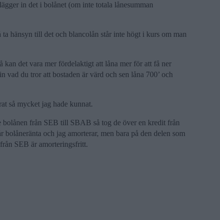
ägger in det i bolånet (om inte totala lånesumman
 hänsyn till det och blancolån står inte högt i kurs om man
kan det vara mer fördelaktigt att låna mer för att få ner
n vad du tror att bostaden är värd och sen låna 700’ och
erat så mycket jag hade kunnat.
ade bolånen från SEB till SBAB så tog de över en kredit från
får bolåneränta och jag amorterar, men bara på den delen som
 från SEB är amorteringsfritt.