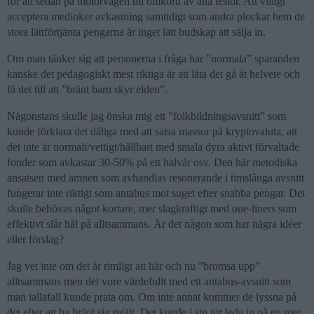
för att sedan på motorvägen bli omkörd av alla teslor. Att villigt
acceptera medioker avkastning samtidigt som andra plockar hem de
stora lättförtjänta pengarna är inget lätt budskap att sälja in.
Om man tänker sig att personerna i fråga har ”normala” sparanden
kanske det pedagogiskt mest riktiga är att låta det gå åt helvete och
få det till att ”bränt barn skyr elden”.
Någonstans skulle jag önska mig ett ”folkbildningsavsnitt” som
kunde förklara det dåliga med att satsa massor på kryptovaluta, att
det inte är normalt/vettigt/hållbart med smala dyra aktivt förvaltade
fonder som avkastar 30-50% på ett halvår osv. Den här metodiska
ansatsen med ämnen som avhandlas resonerande i timslånga avsnitt
fungerar inte riktigt som antabus mot suget efter snabba pengar. Det
skulle behövas något kortare, mer slagkraftigt med one-liners som
effektivt slår hål på alltsammans. Är det någon som har några idéer
eller förslag?
Jag vet inte om det är rimligt att här och nu ”bromsa upp”
alltsammans men det vore värdefullt med ett antabus-avsnitt som
man iallafall kunde prata om. Om inte annat kommer de lyssna på
det efter att ha bränt sig rejält. Det kunde i sin tur leda in på en mer