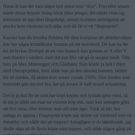
Nästa år kan det vara något helt annat som “drar”. Förr eller senare
måste dessa hypade bolag börja tjäna pengar, det måste visas sig
intressant att äga dem långsiktigt, annars kommer aktieägarna att
plocka hem vinsterna och sälja, och då får vi ett “fingerprint”.
Kanske kan du försöka förklara för dina kompisar att aktieförvaltare
inte har några kristallkulor hemma på sitt skrivbord. De kan ha lite
tur att lyckas förutspå att en viss bransch kan gynnas av X eller Y
som händer i världen, men det kan lika väl gå åt skogen totalt. Titta
bara på Max Mitteregger och Gladiator. Han körde ju helt i diket
med Oncopeptides, först sålde han på den absolut bottnen, istället
för att dubbla, då aktien kort senare rusade 250%. Den fonden som
historiskt gått mycket bra, har på senare år haft urusel avkastning.
Det är ju kul för de som har köpt krypto och lyckats göra vinst, så
är det ju alltid om man tar extremt hög risk, man kan antingen göra
sitt livs vinst, eller förlorar man allt man äger. Tänk så här, hur
många av ägarna i Fingerprint köpte när aktien var värderad som ett
frimärke, och sålde där på toppen? Antagligen är de lätträknade, jag
skulle säga att de flesta köpte nära toppen, och sålde någon gång på