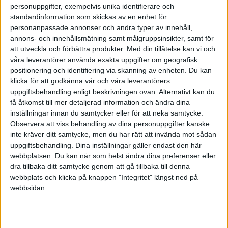
personuppgifter, exempelvis unika identifierare och
standardinformation som skickas av en enhet för
För att föra vidare din analogi, så är målet att åka så lång körsträcka
personanpassade annonser och andra typer av innehåll,
som möjligt.
annons- och innehållsmätning samt målgruppsinsikter, samt för
att utveckla och förbättra produkter.
Med din tillåtelse kan vi och
30% av teslorna kommer att krascha eller autopiloten kommer
våra leverantörer använda exakta uppgifter om geografisk
spöka och få dem att gå kortare. 70 kommer gå i princip exakt lika
positionering och identifiering via skanning av enheten. Du kan
långt som din lilla minibil och endast 0,6 av alla teslor kommer att
klicka för att godkänna vår och våra leverantörers
ha kommit längre än dig. Detta eftersom att det tas ut en dyr
uppgiftsbehandling enligt beskrivningen ovan. Alternativt kan du
sportbilsavgift på alla teslor, medans den lilla minibilen har en billig
få åtkomst till mer detaljerad information och ändra dina
småbilsavgift.
inställningar innan du samtycker eller för att neka samtycke.
Observera att viss behandling av dina personuppgifter kanske
Den lilla småbilen har helt enkelt bäst odds att få högst riskjusterad
inte kräver ditt samtycke, men du har rätt att invända mot sådan
körsträcka.
uppgiftsbehandling. Dina inställningar gäller endast den här
webbplatsen. Du kan när som helst ändra dina preferenser eller
1 gillning
dra tillbaka ditt samtycke genom att gå tillbaka till denna
webbplats och klicka på knappen "Integritet" längst ned på
webbsidan.
SNS
(SNS)
6
21 November 2021 08:46