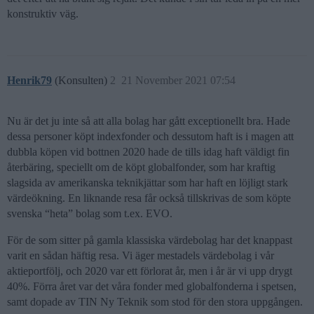
konstruktiv väg.
Henrik79
(Konsulten)
2
21 November 2021 07:54
Nu är det ju inte så att alla bolag har gått exceptionellt bra. Hade
dessa personer köpt indexfonder och dessutom haft is i magen att
dubbla köpen vid bottnen 2020 hade de tills idag haft väldigt fin
återbäring, speciellt om de köpt globalfonder, som har kraftig
slagsida av amerikanska teknikjättar som har haft en löjligt stark
värdeökning. En liknande resa får också tillskrivas de som köpte
svenska “heta” bolag som t.ex. EVO.
För de som sitter på gamla klassiska värdebolag har det knappast
varit en sådan häftig resa. Vi äger mestadels värdebolag i vår
aktieportfölj, och 2020 var ett förlorat år, men i år är vi upp drygt
40%. Förra året var det våra fonder med globalfonderna i spetsen,
samt dopade av TIN Ny Teknik som stod för den stora uppgången.