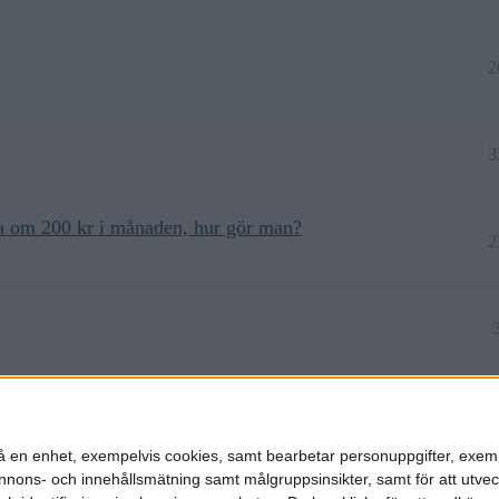
2
3
ma om 200 kr i månaden, hur gör man?
2
n på en enhet, exempelvis cookies, samt bearbetar personuppgifter, exem
ons- och innehållsmätning samt målgruppsinsikter, samt för att utveck