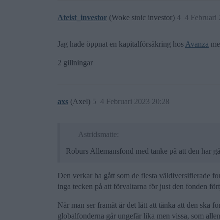
Ateist_investor
(Woke stoic investor)
4
4 Februari
Jag hade öppnat en kapitalförsäkring hos
Avanza
med
2 gillningar
axs
(Axel)
5
4 Februari 2023 20:28
Astridsmatte:
Roburs Allemansfond med tanke på att den har gå
Den verkar ha gått som de flesta väldiversifierade f
inga tecken på att förvaltarna för just den fonden för
När man ser framåt är det lätt att tänka att den ska fo
globalfonderna går ungefär lika men vissa, som allema