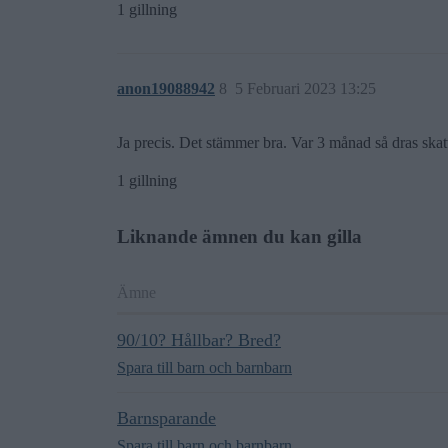
1 gillning
anon19088942
8
5 Februari 2023 13:25
Ja precis. Det stämmer bra. Var 3 månad så dras sk
1 gillning
Liknande ämnen du kan gilla
Ämne
90/10? Hållbar? Bred?
Spara till barn och barnbarn
Barnsparande
Spara till barn och barnbarn