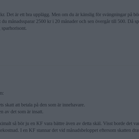
kr. Det är ett bra upplägg. Men om du är känslig för svängningar på bö
t du månadssparar 2500 kr i 20 månader och sen övergår till 500. Då spri
g sparhorisont.
m:
ts skatt att betala på den som är innehavare.
n av det som är insatt.
malt så bör ju en KF vara bättre även av detta skäl. Visst borde det vara
kostnad. I en KF stannar det vid månadsbeloppet eftersom skatten dras