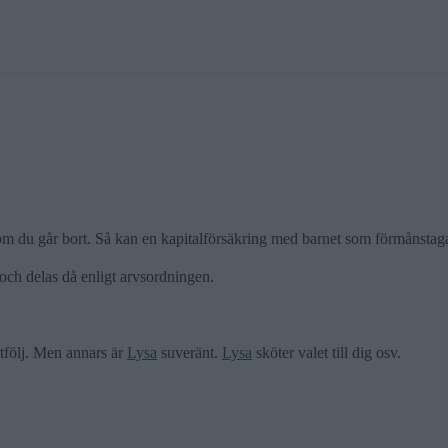
m du går bort. Så kan en kapitalförsäkring med barnet som förmånstagare
 och delas då enligt arvsordningen.
rtfölj. Men annars är
Lysa
suveränt.
Lysa
sköter valet till dig osv.