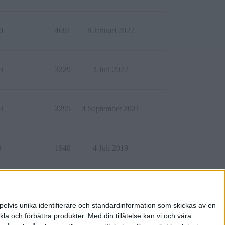
0
4691
8 Januari 2022
3
3229
3 Juli 2022
3
2295
4 September 2021
3
1948
4 Juli 2019
5
839
8 Augusti 2024
pelvis unika identifierare och standardinformation som skickas av en
la och förbättra produkter.
Med din tillåtelse kan vi och våra