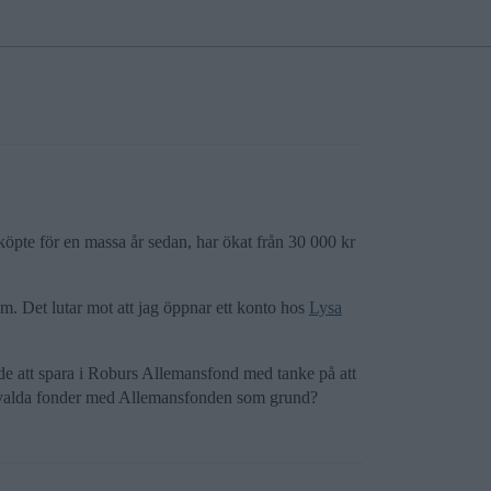
öpte för en massa år sedan, har ökat från 30 000 kr
om. Det lutar mot att jag öppnar ett konto hos
Lysa
kade att spara i Roburs Allemansfond med tanke på att
 utvalda fonder med Allemansfonden som grund?