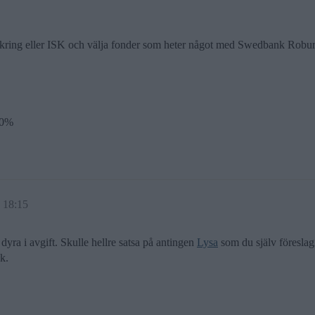
försäkring eller ISK och välja fonder som heter något med Swedbank R
10%
 18:15
yra i avgift. Skulle hellre satsa på antingen
Lysa
som du själv föreslag
k.