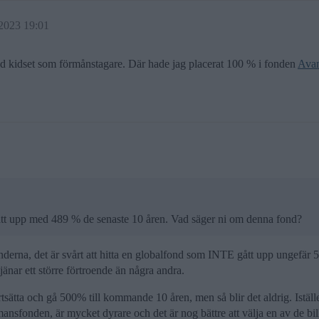
 2023 19:01
 kidset som förmånstagare. Där hade jag placerat 100 % i fonden
Avan
tt upp med 489 % de senaste 10 åren. Vad säger ni om denna fond?
onderna, det är svårt att hitta en globalfond som INTE gått upp ungefär
tjänar ett större förtroende än några andra.
rtsätta och gå 500% till kommande 10 åren, men så blir det aldrig. Istället 
nsfonden, är mycket dyrare och det är nog bättre att välja en av de bil