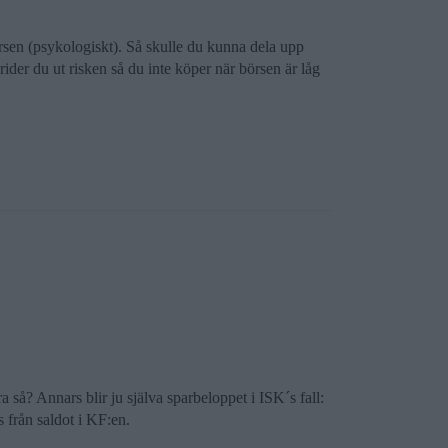
rsen (psykologiskt). Så skulle du kunna dela upp
der du ut risken så du inte köper när börsen är låg
 så? Annars blir ju själva sparbeloppet i ISK´s fall:
 från saldot i KF:en.