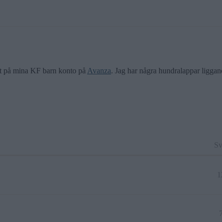
att på mina KF barn konto på
Avanza
. Jag har några hundralappar liggan
Sv
1