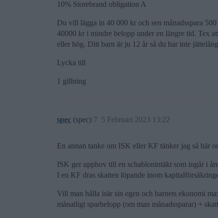
10% Storebrand obligation A
Du vill lägga in 40 000 kr och sen månadsspara 500 
40000 kr i mindre belopp under en längre tid. Tex at
eller hög. Ditt barn är ju 12 år så du har inte jättelån
Lycka till
1 gillning
spec
(spec)
7
5 Februari 2023 13:22
En annan tanke om ISK eller KF tänker jag så här o
ISK ger upphov till en schablonintäkt som ingår i åre
I en KF dras skatten löpande inom kapitalförsäkringe
Vill man hålla isär sin egen och barnets ekonomi maxi
månatligt sparbelopp (om man månadssparar) + skatte