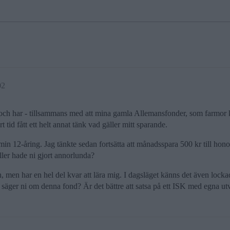
02
s och har - tillsammans med att mina gamla Allemansfonder, som farmor k
rt tid fått ett helt annat tänk vad gäller mitt sparande.
 min 12-åring. Jag tänkte sedan fortsätta att månadsspara 500 kr till hon
eller hade ni gjort annorlunda?
den, men har en hel del kvar att lära mig. I dagsläget känns det även loc
 säger ni om denna fond? Är det bättre att satsa på ett ISK med egna