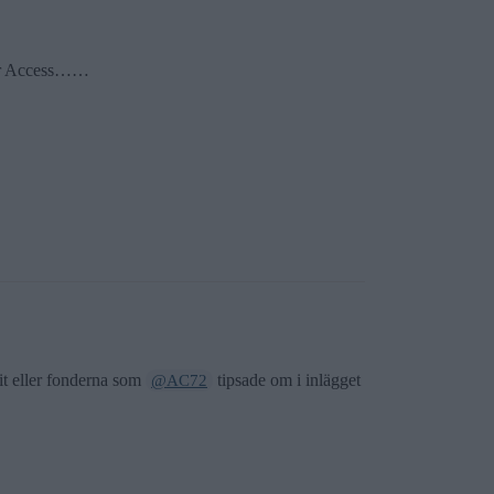
obur Access……
it eller fonderna som
tipsade om i inlägget
@AC72