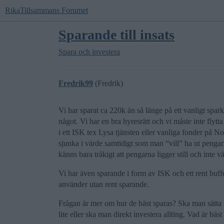
RikaTillsammans Forumet
Sparande till insats
Spara och investera
Fredrik99
(Fredrik)
Vi har sparat ca 220k än så länge på ett vanligt spa
något. Vi har en bra hyresrätt och vi måste inte flytt
i ett ISK tex Lysa tjänsten eller vanliga fonder på N
sjunka i värde samtidigt som man “vill” ha ut pengar
känns bara tråkigt att pengarna ligger still och inte v
Vi har även sparande i form av ISK och ett rent buffer
använder utan rent sparande.
Frågan är mer om hur de bäst sparas? Ska man sätta 
lite eller ska man direkt investera allting. Vad är bäst