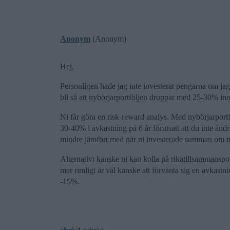
Anonym
(Anonym)
Hej,
Personligen hade jag inte investerat pengarna om jag
bli så att nybörjarportföljen droppar med 25-30% ino
Ni får göra en risk-reward analys. Med nybörjarportföl
30-40% i avkastning på 6 år förutsatt att du inte än
mindre jämfört med när ni investerade summan om n
Alternativt kanske ni kan kolla på rikatillsammanspor
mer rimligt är väl kanske att förvänta sig en avkastni
-15%.