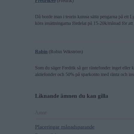
Fredrik99
(Fredrik)
Då borde man i teorin kunna sätta pengarna på ett Ly
köra insättningarna fördelat på 15-20k/månad för att s
Robin
(Robin Wikström)
Som du säger Fredrik så ger räntefonder inget eller k
aktiefonder och 50% på sparkonto med ränta och insät
Liknande ämnen du kan gilla
Ämne
Placeringar månadsparande