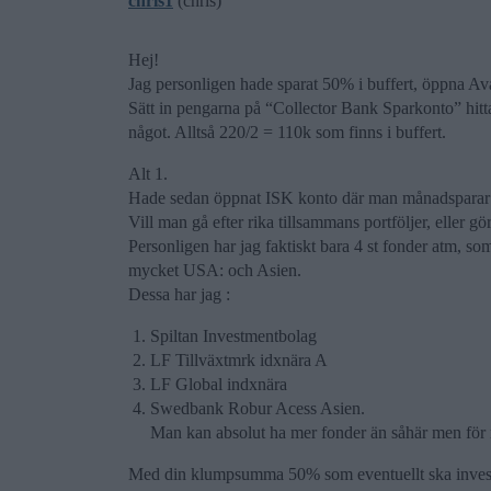
chris1
(chris)
Hej!
Jag personligen hade sparat 50% i buffert, öppna A
Sätt in pengarna på “Collector Bank Sparkonto” hit
något. Alltså 220/2 = 110k som finns i buffert.
Alt 1.
Hade sedan öppnat ISK konto där man månadsparar per
Vill man gå efter rika tillsammans portföljer, eller gö
Personligen har jag faktiskt bara 4 st fonder atm, so
mycket USA: och Asien.
Dessa har jag :
Spiltan Investmentbolag
LF Tillväxtmrk idxnära A
LF Global indxnära
Swedbank Robur Acess Asien.
Man kan absolut ha mer fonder än såhär men för m
Med din klumpsumma 50% som eventuellt ska investe