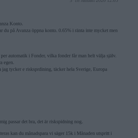
3
18 Januari 2020 12:05
vanza Konto.
tar du på Avanza öppna konto. 0.65% i ränta inte mycket men
 automatik i Fonder, vilka fonder får man helt välja själv.
ra egen.
m jag tycker e risksprdining, täcker hela Sverige, Europa
ig passar det bra, det är riskspidning nog.
ras kan du månadspara vi säger 15k i Månaden utspritt i