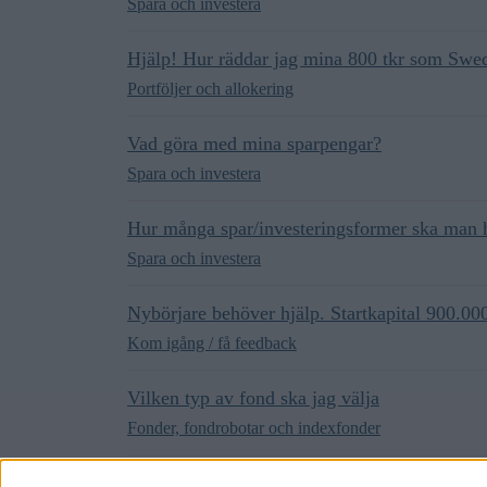
Spara och investera
Hjälp! Hur räddar jag mina 800 tkr som Swe
Portföljer och allokering
Vad göra med mina sparpengar?
Spara och investera
Hur många spar/investeringsformer ska man 
Spara och investera
Nybörjare behöver hjälp. Startkapital 900.00
Kom igång / få feedback
Vilken typ av fond ska jag välja
Fonder, fondrobotar och indexfonder
Hjälp med att förbättra mina placeringar i