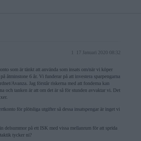
1
17 Januari 2020 08:32
rkonto som är tänkt att använda som insats om/när vi köper
a på åtminstone 6 år. Vi funderar på att investera sparpengarna
ordnet/Avanza. Jag förstår riskerna med att fonderna kan
na och tanken är att om det är så för stunden avvaktar vi. Det
äxer.
tkonto för plötsliga utgifter så dessa insatspengar är inget vi
in delsummor på ett ISK med vissa mellanrum för att sprida
 taktik tycker ni?