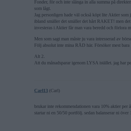
Fonder, för och inte slänga in alla summa på direkten.
som lågt.
Jag personligen hade väl också köpt lite Aktier som 
ibland smäller det smäller det hårt RAKET! men det ä
investeras i Aktier får man vara beredd och förlora 
Men som sagt man måste ju vara intresserad av börsen
Följ absolut inte mina RÅD här. Försöker mest bara 
Alt 2.
Att du månadsparar igenom LYSA istället. jag har p
Carl13
(Carl)
brukar inte rekommendationen vara 10% aktier per år
startar ni en 50/50 portfölj. sedan balanserar ni över