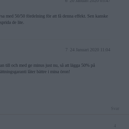
6
20 Januari 2020 05:47
sa med 50/50 fördelning för att få denna effekt. Sen kanske
prida de lite.
7
24 Januari 2020 11:04
an till och med ge minus just nu, så att lägga 50% på
tningsgaranti låter bättre i mina öron!
Svar
4