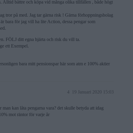
 Alltid bättre och köpa vid många olika tillfällen , både högt
jag tror på med. Jag tar gärna risk ! Gärna förhoppningsbolag
r bara för jag vill ha lite Action, dessa pengar som
med.
. FÖLJ ditt egna hjärta och risk du vill ta.
ge ett Exempel.
ersonligen bara mitt pensionspar här som atm e 100% aktier
4
19 Januari 2020 15:03
 man kan låta pengarna vara? det skulle betyda att idag
 10% mot räntor för varje år