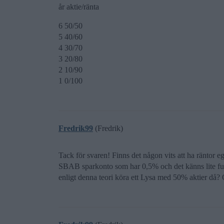
år aktie/ränta
6 50/50
5 40/60
4 30/70
3 20/80
2 10/90
1 0/100
Fredrik99
(Fredrik)
Tack för svaren! Finns det någon vits att ha räntor 
SBAB sparkonto som har 0,5% och det känns lite futt
enligt denna teori köra ett Lysa med 50% aktier då? 