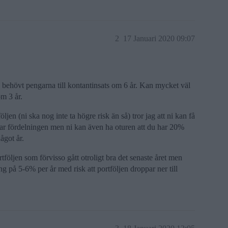
2
17 Januari 2020 09:07
 behövt pengarna till kontantinsats om 6 år. Kan mycket väl
m 3 år.
jen (ni ska nog inte ta högre risk än så) tror jag att ni kan få
drar fördelningen men ni kan även ha oturen att du har 20%
ågot år.
tföljen som förvisso gått otroligt bra det senaste året men
ng på 5-6% per år med risk att portföljen droppar ner till