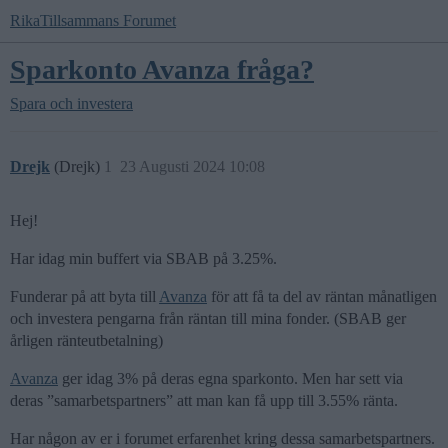
RikaTillsammans Forumet
Sparkonto Avanza fråga?
Spara och investera
Drejk
(Drejk)
1
23 Augusti 2024 10:08
Hej!
Har idag min buffert via SBAB på 3.25%.
Funderar på att byta till
Avanza
för att få ta del av räntan månatligen
och investera pengarna från räntan till mina fonder. (SBAB ger
årligen ränteutbetalning)
Avanza
ger idag 3% på deras egna sparkonto. Men har sett via
deras ”samarbetspartners” att man kan få upp till 3.55% ränta.
Har någon av er i forumet erfarenhet kring dessa samarbetspartners.