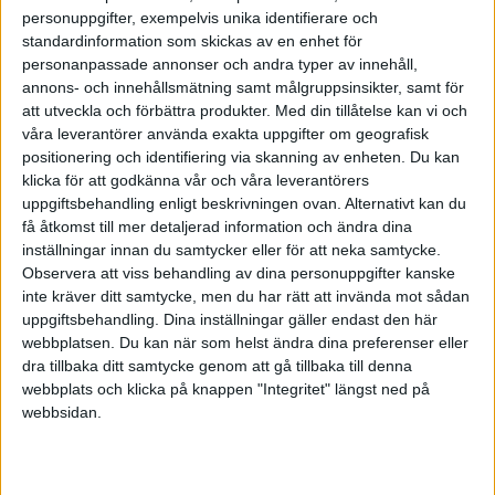
SBAB, om inte t.o.m. identisk.
personuppgifter, exempelvis unika identifierare och
standardinformation som skickas av en enhet för
Samtliga har insättningsgaranti, så ja du kan lita på dem.
personanpassade annonser och andra typer av innehåll,
annons- och innehållsmätning samt målgruppsinsikter, samt för
Notera att Riksbanken sänkte styrräntan med 0,25% 21/8 och att
att utveckla och förbättra produkter.
Med din tillåtelse kan vi och
SBAB sänkte sin sparränta lika mycket samma dag från 3,5% till
våra leverantörer använda exakta uppgifter om geografisk
3,25%.
positionering och identifiering via skanning av enheten. Du kan
klicka för att godkänna vår och våra leverantörers
Räntan 3,55% som du nämner är orimligt hög för sparkontona på
uppgiftsbehandling enligt beskrivningen ovan. Alternativt kan du
Avanza
och kommer snart att gå ner till ungefär samma som SBAB.
få åtkomst till mer detaljerad information och ändra dina
inställningar innan du samtycker eller för att neka samtycke.
Aktörerna är bara olika snabba på att genomföra förändringen, vissa
Observera att viss behandling av dina personuppgifter kanske
segar för att plocka några nya kunder men det kommer inte dröja
inte kräver ditt samtycke, men du har rätt att invända mot sådan
många dagar eller veckor innan de flesta/alla har sänkt.
uppgiftsbehandling. Dina inställningar gäller endast den här
webbplatsen. Du kan när som helst ändra dina preferenser eller
Några fördelar med SBAB som Avanzas sparkonton inte har:
dra tillbaka ditt samtycke genom att gå tillbaka till denna
Månadsspara direkt från sparkontot till ISK på vilken bank du
webbplats och klicka på knappen "Integritet" längst ned på
vill, inkl.
Avanza
, givet att ISK:t klarar av schemalagda köp.
webbsidan.
Det går inte att månadsspara från ett sparkonto på
Avanza
till ett
ISK ens om det ligger på
Avanza
.